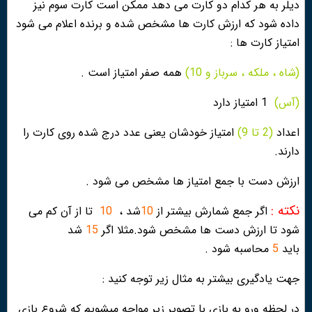
ديلر به هر كدام دو كارت مى دهد ممكن است كارت سوم نيز
داده شود كه ارزش كارت ها مشخص شده و برنده اعلام مى شود
امتياز كارت ها :
(شاه ، ملكه ، سرباز و 10)
همه صفر امتياز است .
(آس)
1 امتياز دارد
اعداد
(2 تا 9)
امتياز خودشان يعنى عدد درج شده روى كارت را
دارند.
ارزش دست با جمع امتياز ها مشخص مى شود .
نکته :
اگر جمع شمارش بيشتر از
10
شد ،
10
تا از آن كم مى
شود تا ارزش دست ها مشخص شود.مثلا اگر
15
شد
باید
5
محاسبه شود .
جهت یادگیری بیشتر به مثال زیر توجه کنید :
در لحظه ورو به بازی با تصویر زیر مواجه میشویم که شروع بازی