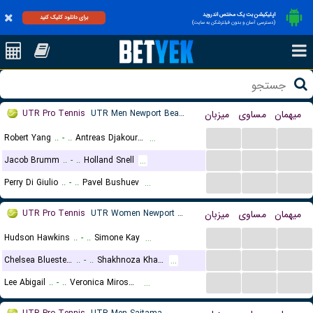
اپلیکیشن بت یک مختص اندروید
برای دانلود کلیک کنید
(دسترسی آسان و بدون فیلترشکن به سایت)
UTR Pro Tennis
UTR Men Newport Beach
میزبان
مساوی
میهمان
...
...
...
Robert Yang
..
-
..
Antreas Djakouris
...
...
...
...
Jacob Brumm
..
-
..
Holland Snell
...
...
...
...
Perry Di Giulio
..
-
..
Pavel Bushuev
...
UTR Pro Tennis
UTR Women Newport Beach
میزبان
مساوی
میهمان
...
...
...
Hudson Hawkins
..
-
..
Simone Kay
...
...
...
...
Chelsea Bluestein
..
-
..
Shakhnoza Khatamova
...
...
...
...
Lee Abigail
..
-
..
Veronica Miroshnichenko
...