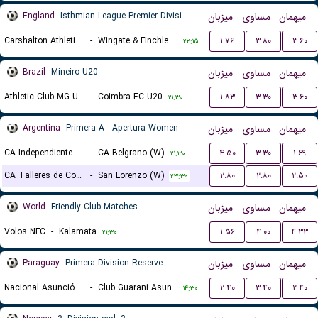
England
Isthmian League Premier Division
میزبان
مساوی
میهمان
Carshalton Athletic FC
-
Wingate & Finchley FC
۱.۷۶
۳.۸۰
۳.۶۰
۲۲:۱۵
Brazil
Mineiro U20
میزبان
مساوی
میهمان
Athletic Club MG U20
-
Coimbra EC U20
۱.۸۳
۳.۳۰
۳.۶۰
۲۱:۳۰
Argentina
Primera A - Apertura Women
میزبان
مساوی
میهمان
CA Independiente (W)
-
CA Belgrano (W)
۴.۵۰
۳.۳۰
۱.۶۹
۲۱:۳۰
CA Talleres de Cordoba (W)
-
San Lorenzo (W)
۲.۸۰
۲.۸۰
۲.۵۰
۲۳:۳۰
World
Friendly Club Matches
میزبان
مساوی
میهمان
Volos NFC
-
Kalamata
۱.۵۶
۴.۰۰
۴.۳۳
۲۱:۳۰
Paraguay
Primera Division Reserve
میزبان
مساوی
میهمان
Nacional Asunción Reserve
-
Club Guarani Asuncion Reserves
۲.۴۰
۳.۴۰
۲.۴۰
۱۴:۳۰