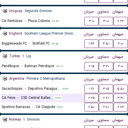
Uruguay
Segunda Division
میزبان
مساوی
میهمان
CA Rentistas
-
Plaza Colonia
۳.۱۰
۳.۰۰
۲.۲۳
۲۲:۳۰
England
Southern League Premier Division Central
میزبان
مساوی
میهمان
Biggleswade FC
-
Stotfold FC
۱.۳۶
۴.۵۰
۶.۰۰
۲۲:۱۵
Turkey
1. Lig
میزبان
مساوی
میهمان
Pendikspor
-
Batman Petrolspor
۲.۱۵
۳.۳۰
۳.۰۰
۲۲:۰۰
Argentina
Primera C Metropolitana
میزبان
مساوی
میهمان
Sacachispas
-
Deportivo Paraguayo
۱.۶۱
۳.۱۵
۵.۵۰
۲۱:۳۰
CA Fenix
-
CSD Central Ballester
۲.۲۵
۲.۷۰
۳.۳۰
۲۱:۳۰
Sportivo Barracas
-
CA Claypole
۲.۵۰
۲.۸۰
۲.۷۷
۲۱:۳۰
Norway
1. Division
میزبان
مساوی
میهمان