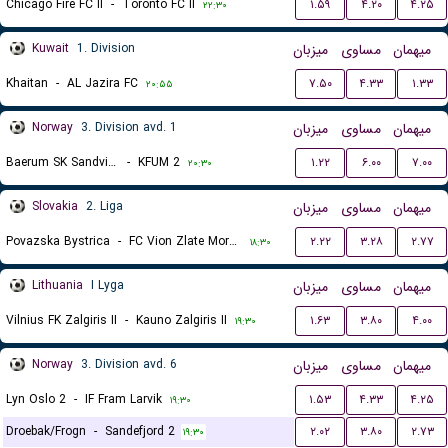
Chicago Fire FC II
-
Toronto FC II
۱.۵۹
۴.۲۰
۴.۲۵
۲۲:۳۰
Kuwait
1. Division
میزبان
مساوی
میهمان
Khaitan
-
AL Jazira FC
۷.۵۰
۴.۳۳
۱.۳۳
۲۰:۵۵
Norway
3. Division avd. 1
میزبان
مساوی
میهمان
Baerum SK Sandvika
-
KFUM 2
۱.۲۲
۶.۰۰
۷.۰۰
۲۰:۳۰
Slovakia
2. Liga
میزبان
مساوی
میهمان
Povazska Bystrica
-
FC Vion Zlate Moravce
۲.۲۲
۳.۲۸
۲.۷۷
۱۸:۳۰
Lithuania
I Lyga
میزبان
مساوی
میهمان
Vilnius FK Zalgiris II
-
Kauno Zalgiris II
۱.۶۳
۳.۸۰
۴.۰۰
۱۹:۳۰
Norway
3. Division avd. 6
میزبان
مساوی
میهمان
Lyn Oslo 2
-
IF Fram Larvik
۱.۵۳
۴.۳۳
۴.۲۵
۱۹:۳۰
Droebak/Frogn
-
Sandefjord 2
۲.۰۲
۳.۸۰
۲.۷۳
۱۹:۳۰