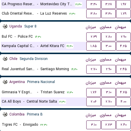
CA Progreso Reserves
-
Montevideo City Torque Reserve
۳.۳۰
۳.۲۸
۱.۹۷
۲۱:۳۰
Club Oriental Reserves
-
La Luz Reserves
۳.۸۰
۳.۳۰
۱.۷۹
۲۱:۳۰
Uganda
Super 8
میزبان
مساوی
میهمان
Bul FC
-
Police FC
۲.۳۹
۲.۸۰
۲.۹۰
۱۶:۳۰
Kampala Capital City
-
Airtel Kitara FC
۱.۸۵
۳.۰۰
۴.۲۵
۱۹:۳۰
Chile
Segunda Division
میزبان
مساوی
میهمان
Real Juventud San Joaquin
-
Santiago Morning
۲.۷۰
۲.۹۰
۲.۴۵
۱۹:۳۰
Argentina
Primera Nacional
میزبان
مساوی
میهمان
Gimnasia Y Esgrima de Jujuy
-
Tristan Suarez
۱.۷۶
۳.۱۰
۴.۷۵
۲۱:۳۰
CA All Boys
-
Central Norte Salta
۲.۰۶
۲.۷۰
۴.۰۰
۲۱:۳۰
Colombia
Primera B
میزبان
مساوی
میهمان
Tigres FC
-
Envigado
۳.۱۰
۲.۷۳
۲.۴۰
۲۲:۳۰