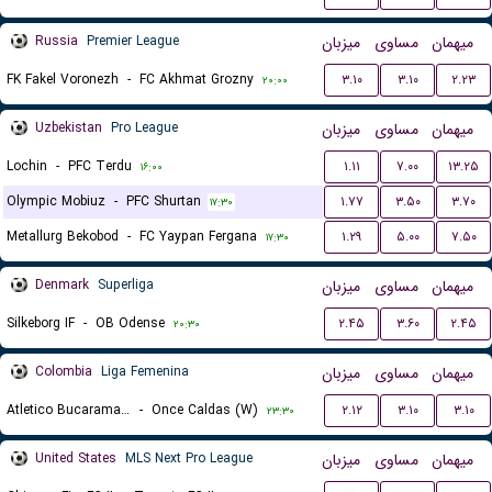
Russia
Premier League
میزبان
مساوی
میهمان
FK Fakel Voronezh
-
FC Akhmat Grozny
۳.۱۰
۳.۱۰
۲.۲۳
۲۰:۰۰
Uzbekistan
Pro League
میزبان
مساوی
میهمان
Lochin
-
PFC Terdu
۱.۱۱
۷.۰۰
۱۳.۲۵
۱۶:۰۰
Olympic Mobiuz
-
PFC Shurtan
۱.۷۷
۳.۵۰
۳.۷۰
۱۷:۳۰
Metallurg Bekobod
-
FC Yaypan Fergana
۱.۲۹
۵.۰۰
۷.۵۰
۱۷:۳۰
Denmark
Superliga
میزبان
مساوی
میهمان
Silkeborg IF
-
OB Odense
۲.۴۵
۳.۶۰
۲.۴۵
۲۰:۳۰
Colombia
Liga Femenina
میزبان
مساوی
میهمان
Atletico Bucaramanga (W)
-
Once Caldas (W)
۲.۱۲
۳.۱۰
۳.۱۰
۲۳:۳۰
United States
MLS Next Pro League
میزبان
مساوی
میهمان