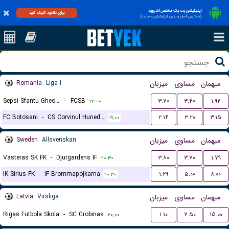
اپلیکیشن بت یک مختص اندروید
برای دانلود کلیک کنید
(دسترسی آسان و بدون فیلترشکن به سایت)
Romania
Liga I
میزبان
مساوی
میهمان
Sepsi Sfantu Gheorghe
-
FCSB
۳.۷۰
۳.۴۰
۱.۹۲
۲۲:۰۰
FC Botosani
-
CS Corvinul Hunedoara
۲.۱۴
۳.۲۰
۳.۱۵
۱۹:۰۰
Sweden
Allsvenskan
میزبان
مساوی
میهمان
Vasteras SK FK
-
Djurgardens IF
۳.۸۰
۳.۷۰
۱.۷۹
۲۰:۳۰
IK Sirius FK
-
IF Brommapojkarna
۱.۲۹
۵.۰۰
۸.۰۰
۲۰:۳۰
Latvia
Virsliga
میزبان
مساوی
میهمان
Rigas Futbola Skola
-
SC Grobinas
۱.۱۰
۷.۵۰
۱۵.۰۰
۲۰:۰۰