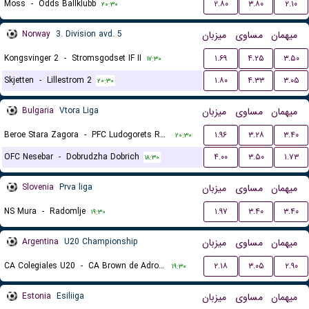
Moss
-
Odds Ballklubb
۲.۸۰
۳.۸۰
۲.۱۰
۲۰:۳۰
Norway
3. Division avd. 5
میزبان
مساوی
میهمان
Kongsvinger 2
-
Stromsgodset IF II
۱.۶۹
۴.۲۵
۳.۵۰
۱۷:۳۰
Skjetten
-
Lillestrom 2
۱.۸۰
۴.۳۳
۳.۰۵
۲۰:۳۰
Bulgaria
Vtora Liga
میزبان
مساوی
میهمان
Beroe Stara Zagora
-
PFC Ludogorets Razgrad II
۱.۹۶
۳.۲۸
۳.۴۰
۲۰:۳۰
OFC Nesebar
-
Dobrudzha Dobrich
۴.۰۰
۳.۵۰
۱.۷۳
۱۸:۳۰
Slovenia
Prva liga
میزبان
مساوی
میهمان
NS Mura
-
Radomlje
۱.۹۷
۳.۴۰
۳.۴۰
۱۹:۳۰
Argentina
U20 Championship
میزبان
مساوی
میهمان
CA Colegiales U20
-
CA Brown de Adrogue U20
۲.۱۸
۳.۰۵
۲.۹۰
۱۹:۳۰
Estonia
Esiliiga
میزبان
مساوی
میهمان