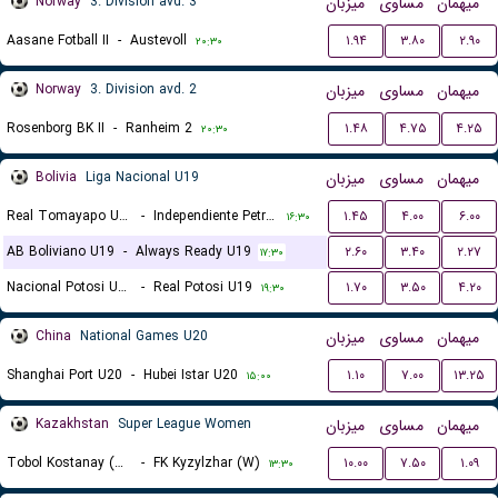
Norway
3. Division avd. 3
میزبان
مساوی
میهمان
Aasane Fotball II
-
Austevoll
۱.۹۴
۳.۸۰
۲.۹۰
۲۰:۳۰
Norway
3. Division avd. 2
میزبان
مساوی
میهمان
Rosenborg BK II
-
Ranheim 2
۱.۴۸
۴.۷۵
۴.۲۵
۲۰:۳۰
Bolivia
Liga Nacional U19
میزبان
مساوی
میهمان
Real Tomayapo U19
-
Independiente Petrolero U19
۱.۴۵
۴.۰۰
۶.۰۰
۱۶:۳۰
AB Boliviano U19
-
Always Ready U19
۲.۶۰
۳.۴۰
۲.۲۷
۱۷:۳۰
Nacional Potosi U19
-
Real Potosi U19
۱.۷۰
۳.۵۰
۴.۲۰
۱۹:۳۰
China
National Games U20
میزبان
مساوی
میهمان
Shanghai Port U20
-
Hubei Istar U20
۱.۱۰
۷.۰۰
۱۳.۲۵
۱۵:۰۰
Kazakhstan
Super League Women
میزبان
مساوی
میهمان
Tobol Kostanay (W)
-
FK Kyzylzhar (W)
۱۰.۰۰
۷.۵۰
۱.۰۹
۱۳:۳۰