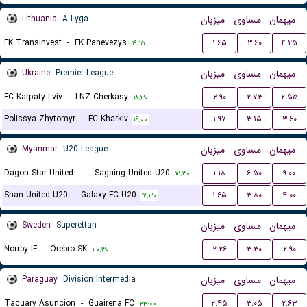
Lithuania
A Lyga
میزبان
مساوی
میهمان
FK Transinvest
-
FK Panevezys
۱.۶۵
۳.۶۰
۴.۲۵
۱۹:۱۵
Ukraine
Premier League
میزبان
مساوی
میهمان
FC Karpaty Lviv
-
LNZ Cherkasy
۲.۹۰
۲.۷۳
۲.۵۵
۱۸:۳۰
Polissya Zhytomyr
-
FC Kharkiv
۱.۹۷
۳.۱۵
۳.۶۰
۱۶:۰۰
Myanmar
U20 League
میزبان
مساوی
میهمان
Dagon Star United U20
-
Sagaing United U20
۱.۱۸
۶.۵۰
۹.۰۰
۱۲:۳۰
Shan United U20
-
Galaxy FC U20
۱.۶۵
۳.۸۰
۴.۰۰
۱۲:۳۰
Sweden
Superettan
میزبان
مساوی
میهمان
Norrby IF
-
Orebro SK
۲.۲۶
۳.۳۰
۲.۹۰
۲۰:۳۰
Paraguay
Division Intermedia
میزبان
مساوی
میهمان
Tacuary Asuncion
-
Guairena FC
۲.۴۵
۳.۰۵
۲.۶۳
۲۳:۰۰