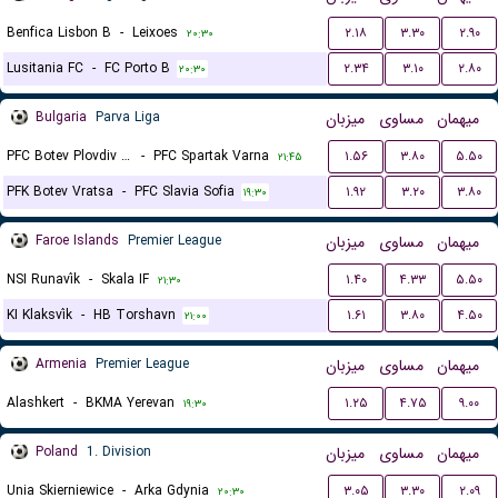
Benfica Lisbon B
-
Leixoes
۲.۱۸
۳.۳۰
۲.۹۰
۲۰:۳۰
Lusitania FC
-
FC Porto B
۲.۳۴
۳.۱۰
۲.۸۰
۲۰:۳۰
Bulgaria
Parva Liga
میزبان
مساوی
میهمان
PFC Botev Plovdiv 1912
-
PFC Spartak Varna
۱.۵۶
۳.۸۰
۵.۵۰
۲۱:۴۵
PFK Botev Vratsa
-
PFC Slavia Sofia
۱.۹۲
۳.۲۰
۳.۸۰
۱۹:۳۰
Faroe Islands
Premier League
میزبان
مساوی
میهمان
NSI Runavík
-
Skala IF
۱.۴۰
۴.۳۳
۵.۵۰
۲۱:۳۰
KI Klaksvík
-
HB Torshavn
۱.۶۱
۳.۸۰
۴.۵۰
۲۱:۰۰
Armenia
Premier League
میزبان
مساوی
میهمان
Alashkert
-
BKMA Yerevan
۱.۲۵
۴.۷۵
۹.۰۰
۱۹:۳۰
Poland
1. Division
میزبان
مساوی
میهمان
Unia Skierniewice
-
Arka Gdynia
۳.۰۵
۳.۳۰
۲.۰۹
۲۰:۳۰