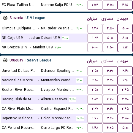
FC Flora Tallinn U21
-
Nomme Kalju FC U21
۱.۵۳
۴.۵۰
۴.۱۵
۱۹:۳۰
Slovenia
U19 League
میزبان
مساوی
میهمان
Olimpija Ljubljana U19
-
NK Rudar Velenje U19
۱.۳۸
۴.۵۰
۵.۰۰
۱۹:۰۰
NK Celje U19
-
Jadran Dekani U19
۱.۲۲
۵.۰۰
۸.۰۰
۱۹:۰۰
NK Brezice U19
-
Maribor U19
۱۰.۰۰
۶.۵۰
۱.۱۳
۲۱:۳۰
Uruguay
Reserve League
میزبان
مساوی
میهمان
Juventud De Las Piedras Reserves
-
Defensor Sporting Reserves
۲.۵۰
۳.۳۰
۲.۴۰
۱۷:۰۰
Nacional de Montevideo Reserves
-
Montevideo Wanderers Reserves
۲.۱۰
۳.۲۰
۲.۹۰
۱۷:۰۰
Boston River Reserves
-
Liverpool Montevideo Reserves
۲.۵۰
۳.۱۰
۲.۴۵
۱۷:۳۰
Racing Club de Montevideo Reserves
-
Albion Reserves
۱.۸۲
۳.۳۰
۳.۷۰
۱۶:۳۰
CA River Plate Montevideo Reserves
-
Central Espanol Reserves
۲.۲۷
۳.۴۰
۲.۴۵
۲۰:۳۰
Deportivo Maldonado Reserves
-
Colon Montevideo Reserves
۱.۷۰
۳.۶۰
۳.۸۰
۲۰:۳۰
CA Penarol Reserves
-
Cerro Largo FC Reserves
۱.۴۸
۴.۲۵
۵.۰۰
۲۱:۳۰