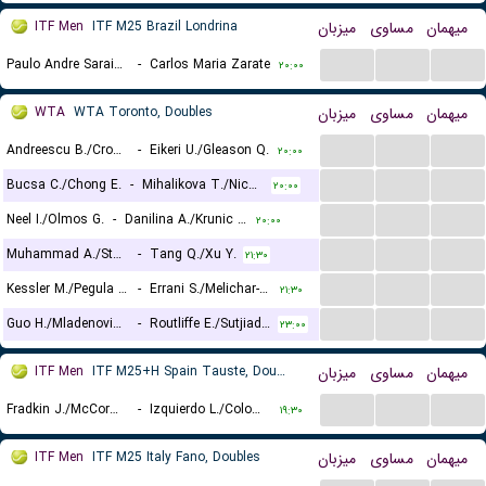
ITF Men
ITF M25 Brazil Londrina
میزبان
مساوی
میهمان
...
...
...
Paulo Andre Saraiva Dos Santos
-
Carlos Maria Zarate
۲۰:۰۰
WTA
WTA Toronto, Doubles
میزبان
مساوی
میهمان
...
...
...
Andreescu B./Cross K.
-
Eikeri U./Gleason Q.
۲۰:۰۰
...
...
...
Bucsa C./Chong E.
-
Mihalikova T./Nicholls O.
۲۰:۰۰
...
...
...
Neel I./Olmos G.
-
Danilina A./Krunic A.
۲۰:۰۰
...
...
...
Muhammad A./Stollar F.
-
Tang Q./Xu Y.
۲۱:۳۰
...
...
...
Kessler M./Pegula J.
-
Errani S./Melichar-Martinez N.
۲۱:۳۰
...
...
...
Guo H./Mladenovic K.
-
Routliffe E./Sutjiadi A.
۲۳:۰۰
ITF Men
ITF M25+H Spain Tauste, Doubles
میزبان
مساوی
میهمان
...
...
...
Fradkin J./McCormick T.
-
Izquierdo L./Colombo A.
۱۹:۳۰
ITF Men
ITF M25 Italy Fano, Doubles
میزبان
مساوی
میهمان