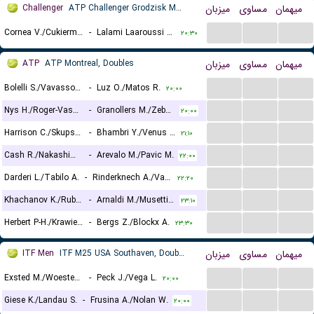
Challenger
ATP Challenger Grodzisk Mazowiecki, Doubles
میزبان
مساوی
میهمان
...
...
...
Cornea V./Cukierman D.
-
Lalami Laaroussi Y./Pieczonka F.
۲۰:۳۰
ATP
ATP Montreal, Doubles
میزبان
مساوی
میهمان
...
...
...
Bolelli S./Vavassori A.
-
Luz O./Matos R.
۲۰:۰۰
...
...
...
Nys H./Roger-Vasselin E.
-
Granollers M./Zeballos H.
۲۰:۰۰
...
...
...
Harrison C./Skupski N.
-
Bhambri Y./Venus M.
۲۱:۱۰
...
...
...
Cash R./Nakashima B.
-
Arevalo M./Pavic M.
۲۲:۰۰
...
...
...
Darderi L./Tabilo A.
-
Rinderknech A./Vacherot V.
۲۲:۲۰
...
...
...
Khachanov K./Rublev A.
-
Arnaldi M./Musetti L.
۲۳:۱۰
...
...
...
Herbert P-H./Krawietz K.
-
Bergs Z./Blockx A.
۲۳:۳۰
ITF Men
ITF M25 USA Southaven, Doubles
میزبان
مساوی
میهمان
...
...
...
Exsted M./Woestendick C.
-
Peck J./Vega L.
۲۰:۰۰
...
...
...
Giese K./Landau S.
-
Frusina A./Nolan W.
۲۰:۰۰