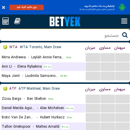
اپلیکیشن بت یک مختص اندروید
برای دانلود کلیک کنید
(دسترسی آسان و بدون فیلترشکن به سایت)
WTA
WTA Toronto, Main Draw
میزبان
مساوی
میهمان
...
...
...
Mirra Andreeva
-
Leylah Annie Fernandez
۲۱:۱۰
...
...
...
Ann LI
-
Elena Rybakina
۲۰:۰۰
...
...
...
Maya Joint
-
Liudmila Samsonova
۲۲:۳۰
ATP
ATP Montreal, Main Draw
میزبان
مساوی
میهمان
...
...
...
Zizou Bergs
-
Ben Shelton
۲۱:۱۰
...
...
...
Daniel Merida Aguilar
-
Alex Michelsen
۲۰:۰۰
...
...
...
Botic Van De Zandschulp
-
Hubert Hurkacz
۲۱:۱۰
...
...
...
Tallon Griekspoor
-
Matteo Arnaldi
۲۰:۰۰