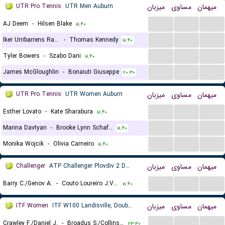
UTR Pro Tennis
UTR Men Auburn
میزبان
مساوی
میهمان
...
...
...
AJ Deem
-
Hilsen Blake
۱۸:۴۰
...
...
...
Iker Urribarrens Ramirez
-
Thomas Kennedy
۱۸:۴۰
...
...
...
Tyler Bowers
-
Szabo Dani
۱۸:۴۰
...
...
...
James McGloughlin
-
Bonaiuti Giuseppe
۲۰:۳۰
UTR Pro Tennis
UTR Women Auburn
میزبان
مساوی
میهمان
...
...
...
Esther Lovato
-
Kate Sharabura
۱۸:۴۰
...
...
...
Marina Davtyan
-
Brooke Lynn Schafer
۱۸:۴۰
...
...
...
Monika Wojcik
-
Olivia Carneiro
۱۸:۴۰
Challenger
ATP Challenger Plovdiv 2 Doubles
میزبان
مساوی
میهمان
...
...
...
Barry C./Genov A.
-
Couto Loureiro J.V./Ribeiro E.
۱۸:۴۰
ITF Women
ITF W100 Landisville, Doubles
میزبان
مساوی
میهمان
...
...
...
Crawley F./Daniel J.
-
Broadus S./Collins K.
۲۳:۳۰