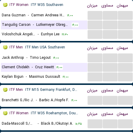
ITF Women
ITF W35 Southaven
میزبان
مساوی
میهمان
...
...
...
Dana Guzman
-
Carmen Andreea Herea
۱۹:۰۰
...
...
...
Tanguilig Carson
-
Lutkemeyer Obregon Anne Christine
۱۹:۰۰
...
...
...
Voloshchuk Angelina
-
Eunhye Lee
۱۹:۳۰
ITF Men
ITF Men USA Southaven
میزبان
مساوی
میهمان
...
...
...
Jack Anthrop
-
Timo Legout
۱۹:۰۰
...
...
...
Clement Chidekh
-
Cruz Hewitt
۱۹:۰۰
...
...
...
Kaylan Bigun
-
Maximus Dussault
۱۹:۰۰
ITF Men
ITF M15 Germany Frankfurt, Doubles
میزبان
مساوی
میهمان
...
...
...
Branchetti G./Ilic J.
-
Barbic A./Hopfe F.
۱۹:۰۰
ITF Women
ITF W35 Roehampton, Doubles
میزبان
مساوی
میهمان
...
...
...
Dada-Mascoll S./Maloney E.
-
Black B./Okutoyi A.
۱۸:۴۵