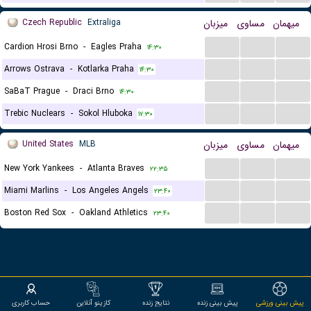
Czech Republic
Extraliga
میزبان
مساوی
میهمان
...
...
...
Cardion Hrosi Brno
-
Eagles Praha
۱۴:۳۰
...
...
...
Arrows Ostrava
-
Kotlarka Praha
۱۴:۳۰
...
...
...
SaBaT Prague
-
Draci Brno
۱۴:۳۰
...
...
...
Trebic Nuclears
-
Sokol Hluboka
۱۷:۳۰
United States
MLB
میزبان
مساوی
میهمان
...
...
...
New York Yankees
-
Atlanta Braves
۲۲:۳۵
...
...
...
Miami Marlins
-
Los Angeles Angels
۲۳:۴۰
...
...
...
Boston Red Sox
-
Oakland Athletics
۲۳:۴۰
پیش بینی ورزشی
پیش بینی زنده
نتایج زنده
کازینو آنلاین
حساب کاربری