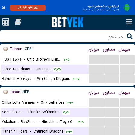
اپلیکیشن بت یک مختص اندروید
برای دانلود کلیک کنید
(دسترسی آسان و بدون فیلترشکن به سایت)
Taiwan
CPBL
میزبان
مساوی
میهمان
...
...
...
TSG Hawks
-
Citic Brothers Elephants
۱۱:۳۵
...
...
...
Fubon Guardians
-
Uni Lions
۱۲:۳۵
...
...
...
Rakuten Monkeys
-
Wei-Chuan Dragons
۱۲:۳۵
Japan
NPB
میزبان
مساوی
میهمان
...
...
...
Chiba Lotte Marines
-
Orix Buffaloes
۱۲:۳۰
...
...
...
Seibu Lions
-
Fukuoka Softbank Hawks
۱۲:۳۰
...
...
...
Yokohama BayStars
-
Hiroshima Toyo Carp
۱۲:۳۰
...
...
...
Hanshin Tigers
-
Chunichi Dragons
۱۲:۳۰