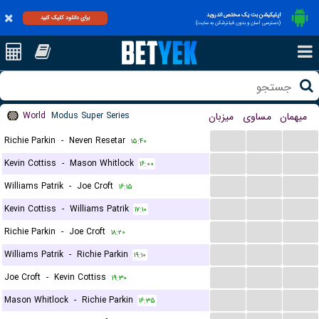
اپلیکیشن بت یک مختص اندروید
برای دانلود کلیک کنید
(دسترسی آسان و بدون فیلترشکن به سایت)
World
Modus Super Series
میزبان
مساوی
میهمان
...
...
...
Richie Parkin
-
Neven Resetar
۱۵:۴۰
...
...
...
Kevin Cottiss
-
Mason Whitlock
۱۶:۰۰
...
...
...
Williams Patrik
-
Joe Croft
۱۶:۱۵
...
...
...
Kevin Cottiss
-
Williams Patrik
۱۷:۱۰
...
...
...
Richie Parkin
-
Joe Croft
۱۸:۲۰
...
...
...
Williams Patrik
-
Richie Parkin
۱۹:۱۰
...
...
...
Joe Croft
-
Kevin Cottiss
۱۹:۳۰
...
...
...
Mason Whitlock
-
Richie Parkin
۱۶:۳۵