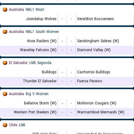
Australia
NBL1 West
Joondalup Wolves
-
-
Geraldton Buccaneers
Australia
NBL1 South Women
Knox Raiders (W)
-
-
Sandringham Sabres (W)
Waverley Falcons (W)
-
-
Diamond Valley (W)
El Salvador
LNB Segunda
Bulldogs
-
-
Cachorros Bulldogs
Thunder El Salvador
-
-
Fuerza Paraiso
Australia
Big V Women
Bellarine Storm (W)
-
-
McKinnon Cougars (W)
Western Port Steelers (W)
-
-
Warrnambool Mermaids (W)
Chile
LNB