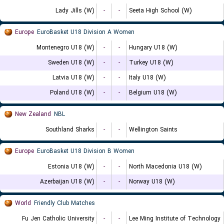
Lady Jills (W)
-
-
Seeta High School (W)
Europe
EuroBasket U18 Division A Women
Montenegro U18 (W)
-
-
Hungary U18 (W)
Sweden U18 (W)
-
-
Turkey U18 (W)
Latvia U18 (W)
-
-
Italy U18 (W)
Poland U18 (W)
-
-
Belgium U18 (W)
New Zealand
NBL
Southland Sharks
-
-
Wellington Saints
Europe
EuroBasket U18 Division B Women
Estonia U18 (W)
-
-
North Macedonia U18 (W)
Azerbaijan U18 (W)
-
-
Norway U18 (W)
World
Friendly Club Matches
Fu Jen Catholic University
-
-
Lee Ming Institute of Technology