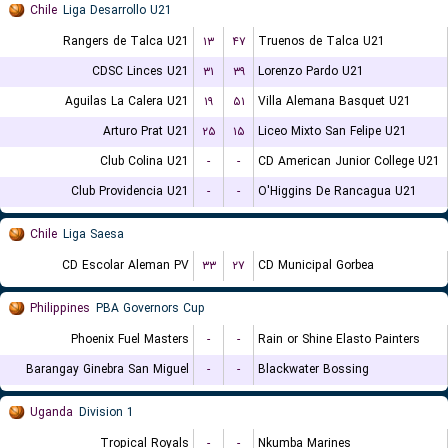
Chile
Liga Desarrollo U21
Rangers de Talca U21
۱۳
۴۷
Truenos de Talca U21
CDSC Linces U21
۳۱
۳۹
Lorenzo Pardo U21
Aguilas La Calera U21
۱۹
۵۱
Villa Alemana Basquet U21
Arturo Prat U21
۲۵
۱۵
Liceo Mixto San Felipe U21
Club Colina U21
-
-
CD American Junior College U21
Club Providencia U21
-
-
O'Higgins De Rancagua U21
Chile
Liga Saesa
CD Escolar Aleman PV
۳۳
۲۷
CD Municipal Gorbea
Philippines
PBA Governors Cup
Phoenix Fuel Masters
-
-
Rain or Shine Elasto Painters
Barangay Ginebra San Miguel
-
-
Blackwater Bossing
Uganda
Division 1
Tropical Royals
-
-
Nkumba Marines