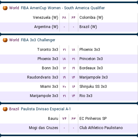
World
FIBA AmeriCup Women - South America Qualifier
Venezuela (W)
۶۸
۶۴
Colombia (W)
Argentina (W)
-
-
Brazil (W)
World
FIBA 3x3 Challenger
Toronto 3x3
۲۱
۱۸
Phoenix 3x3
Phoenix 3x3
۱۸
۲۱
Princeton 3x3
Bonn 3x3
۱۲
۱۹
Bordeaux 3x3
Raudondvaris 3x3
۱۹
۱۴
Marijampole 3x3
Miami 3x3
۲۰
۱۶
Shinjuku SS 3x3
Marijampole 3x3
۲۱
۱۴
Rio 3x3
Brazil
Paulista Divisao Especial A-1
Bauru
۷۴
۶۳
EC Pinheiros SP
Mogi das Cruzes
-
-
Club Athletico Paulistano