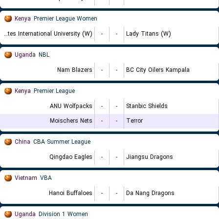
Kenya
Premier League Women
United States International University (W)
-
-
Lady Titans (W)
Uganda
NBL
Nam Blazers
-
-
BC City Oilers Kampala
Kenya
Premier League
ANU Wolfpacks
-
-
Stanbic Shields
Moischers Nets
-
-
Terror
China
CBA Summer League
Qingdao Eagles
-
-
Jiangsu Dragons
Vietnam
VBA
Hanoi Buffaloes
-
-
Da Nang Dragons
Uganda
Division 1 Women