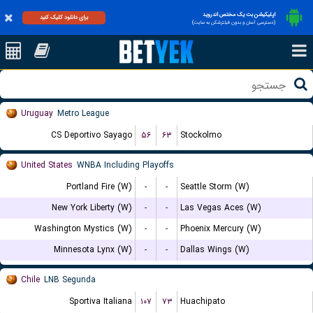
اپلیکیشن بت یک مختص اندروید
برای دانلود کلیک کنید
(دسترسی آسان و بدون فیلترشکن به سایت)
Uruguay
Metro League
CS Deportivo Sayago
۵۶
۶۳
Stockolmo
United States
WNBA Including Playoffs
Portland Fire (W)
-
-
Seattle Storm (W)
New York Liberty (W)
-
-
Las Vegas Aces (W)
Washington Mystics (W)
-
-
Phoenix Mercury (W)
Minnesota Lynx (W)
-
-
Dallas Wings (W)
Chile
LNB Segunda
Sportiva Italiana
۱۰۷
۷۳
Huachipato