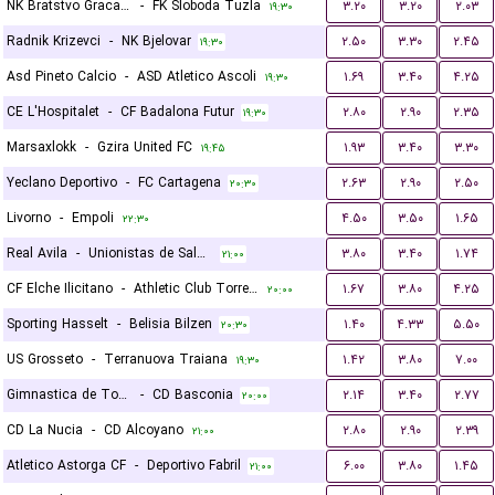
NK Bratstvo Gracanica
-
FK Sloboda Tuzla
۳.۲۰
۳.۲۰
۲.۰۳
۱۹:۳۰
Radnik Krizevci
-
NK Bjelovar
۲.۵۰
۳.۳۰
۲.۴۵
۱۹:۳۰
Asd Pineto Calcio
-
ASD Atletico Ascoli
۱.۶۹
۳.۴۰
۴.۲۵
۱۹:۳۰
CE L'Hospitalet
-
CF Badalona Futur
۲.۸۰
۲.۹۰
۲.۳۵
۱۹:۳۰
Marsaxlokk
-
Gzira United FC
۱.۹۳
۳.۴۰
۳.۳۰
۱۹:۴۵
Yeclano Deportivo
-
FC Cartagena
۲.۶۳
۲.۹۰
۲.۵۰
۲۰:۳۰
Livorno
-
Empoli
۴.۵۰
۳.۵۰
۱.۶۵
۲۲:۳۰
Real Avila
-
Unionistas de Salamanca CF
۳.۸۰
۳.۴۰
۱.۷۴
۲۱:۰۰
CF Elche Ilicitano
-
Athletic Club Torrellano
۱.۶۷
۳.۸۰
۴.۲۵
۲۰:۰۰
Sporting Hasselt
-
Belisia Bilzen
۱.۴۰
۴.۳۳
۵.۵۰
۲۰:۳۰
US Grosseto
-
Terranuova Traiana
۱.۴۲
۳.۸۰
۷.۰۰
۱۹:۳۰
Gimnastica de Torrelavega
-
CD Basconia
۲.۱۴
۳.۴۰
۲.۷۷
۲۰:۰۰
CD La Nucia
-
CD Alcoyano
۲.۸۰
۲.۹۰
۲.۳۹
۲۱:۰۰
Atletico Astorga CF
-
Deportivo Fabril
۶.۰۰
۳.۸۰
۱.۴۵
۲۱:۰۰