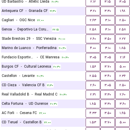
UD Barbastro
-
Atletic Lleida
۲.۱۲
۳.۱۵
۳.۰۵
۲۰:۳۰
Antequera CF
-
Granada CF
۳.۲۰
۳.۳۰
۱.۹۸
۲۱:۳۰
Cagliari
-
OGC Nice
۲.۶۳
۳.۱۰
۲.۵۰
۲۲:۰۰
Genoa
-
Deportivo La Coruna
۲.۵۸
۳.۱۰
۲.۵۸
۲۲:۱۵
Stade Brestois 29
-
SSC Venezia
۲.۶۰
۳.۵۰
۲.۲۷
۲۰:۰۰
Marino de Luanco
-
Ponferradina
۴.۰۰
۳.۱۰
۱.۸۵
۲۰:۳۰
Fundacio Esportiva Grama
-
CE Manresa
۳.۰۵
۳.۰۵
۲.۱۶
۲۰:۳۰
Burgos CF
-
Cultural Leonesa
۱.۵۶
۳.۷۰
۵.۰۰
۲۰:۳۰
Castellon
-
Levante
۲.۵۵
۳.۴۰
۲.۳۶
۲۰:۳۰
CD Cieza
-
Valencia CF B
۲.۶۰
۳.۰۵
۲.۵۰
۲۱:۳۰
Real Valladolid B
-
Real Madrid C
۲.۳۱
۳.۳۰
۲.۶۰
۲۰:۳۰
Celta Fortuna
-
UD Ourense
۱.۸۵
۳.۳۰
۳.۶۰
۲۰:۳۰
AC Forli
-
Cesena FC
۴.۳۳
۳.۵۰
۱.۶۵
۲۲:۰۰
CD Teruel
-
Castellon B
۱.۵۳
۳.۷۰
۵.۰۰
۲۲:۰۰