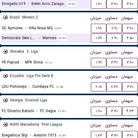
Envigado U19
-
Belen Arco Zaragoza U19
۱.۷۰
۳.۸۰
۳.۸۰
۱۹:۳۰
Brazil
Mineiro 2
میزبان
مساوی
میهمان
SC Aymores
-
Villa Nova MG
۱.۹۸
۲.۹۰
۳.۸۰
۲۱:۳۰
Democrata Sete Lagoas
-
Mamore
۱.۷۹
۲.۹۰
۴.۵۰
۲۲:۳۰
Slovakia
3. Liga
میزبان
مساوی
میهمان
FK Poprad
-
MFK Snina
۱.۷۹
۳.۴۰
۳.۸۰
۲۰:۰۰
Ecuador
Liga Pro Serie B
میزبان
مساوی
میهمان
LDU Portoviejo
-
Cumbaya FC
۲.۰۸
۲.۷۷
۳.۶۰
۲۰:۱۵
Georgia
Erovnuli Liga
میزبان
مساوی
میهمان
FC Dinamo Batumi
-
FC Gagra
۱.۷۰
۳.۳۰
۴.۳۳
۲۰:۳۰
North Macedonia
First League
میزبان
مساوی
میهمان
Bregalnica Stip
-
Aresimi 1973
۱.۸۳
۳.۳۰
۳.۶۰
۲۰:۳۰