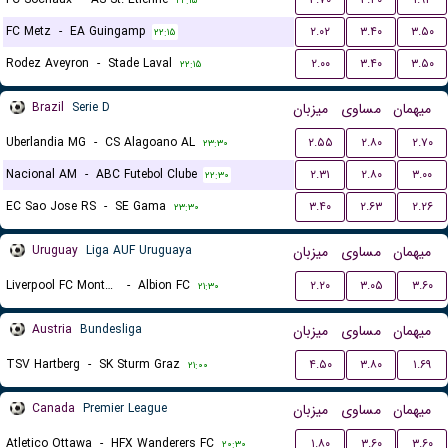
۲۲:۱۵
FC Metz
-
EA Guingamp
۲.۰۲
۳.۴۰
۳.۵۰
۲۲:۱۵
Rodez Aveyron
-
Stade Laval
۲.۰۰
۳.۴۰
۳.۵۰
۲۲:۱۵
Brazil
Serie D
میزبان
مساوی
میهمان
Uberlandia MG
-
CS Alagoano AL
۲.۵۵
۲.۸۰
۲.۷۰
۲۳:۳۰
Nacional AM
-
ABC Futebol Clube
۲.۳۱
۲.۸۰
۳.۰۰
۲۲:۳۰
EC Sao Jose RS
-
SE Gama
۳.۴۰
۲.۶۳
۲.۲۶
۲۳:۳۰
Uruguay
Liga AUF Uruguaya
میزبان
مساوی
میهمان
Liverpool FC Montevideo
-
Albion FC
۲.۲۰
۳.۰۵
۳.۶۰
۲۱:۳۰
Austria
Bundesliga
میزبان
مساوی
میهمان
TSV Hartberg
-
SK Sturm Graz
۴.۵۰
۳.۸۰
۱.۶۹
۲۱:۰۰
Canada
Premier League
میزبان
مساوی
میهمان
Atletico Ottawa
-
HFX Wanderers FC
۱.۸۰
۳.۶۰
۳.۶۰
۲۰:۳۰