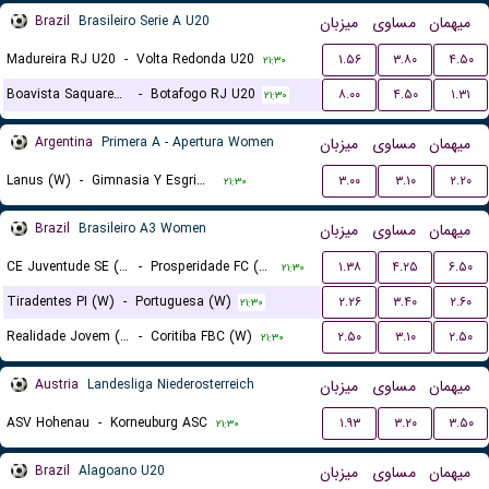
Brazil
Brasileiro Serie A U20
میزبان
مساوی
میهمان
Madureira RJ U20
-
Volta Redonda U20
۱.۵۶
۳.۸۰
۴.۵۰
۲۱:۳۰
Boavista Saquarema RJ U20
-
Botafogo RJ U20
۸.۰۰
۴.۵۰
۱.۳۱
۲۱:۳۰
Argentina
Primera A - Apertura Women
میزبان
مساوی
میهمان
Lanus (W)
-
Gimnasia Y Esgrima La Plata (W)
۳.۰۰
۳.۱۰
۲.۲۰
۲۱:۳۰
Brazil
Brasileiro A3 Women
میزبان
مساوی
میهمان
CE Juventude SE (W)
-
Prosperidade FC (W)
۱.۳۸
۴.۲۵
۶.۵۰
۲۱:۳۰
Tiradentes PI (W)
-
Portuguesa (W)
۲.۲۶
۳.۴۰
۲.۶۰
۲۱:۳۰
Realidade Jovem (W)
-
Coritiba FBC (W)
۲.۵۰
۳.۱۰
۲.۵۰
۲۱:۳۰
Austria
Landesliga Niederosterreich
میزبان
مساوی
میهمان
ASV Hohenau
-
Korneuburg ASC
۱.۹۳
۳.۲۰
۳.۵۰
۲۱:۳۰
Brazil
Alagoano U20
میزبان
مساوی
میهمان