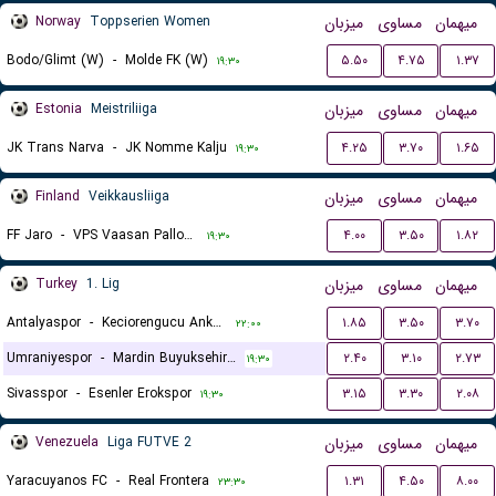
Norway
Toppserien Women
میزبان
مساوی
میهمان
Bodo/Glimt (W)
-
Molde FK (W)
۵.۵۰
۴.۷۵
۱.۳۷
۱۹:۳۰
Estonia
Meistriliiga
میزبان
مساوی
میهمان
JK Trans Narva
-
JK Nomme Kalju
۴.۲۵
۳.۷۰
۱.۶۵
۱۹:۳۰
Finland
Veikkausliiga
میزبان
مساوی
میهمان
FF Jaro
-
VPS Vaasan Palloseura
۴.۰۰
۳.۵۰
۱.۸۲
۱۹:۳۰
Turkey
1. Lig
میزبان
مساوی
میهمان
Antalyaspor
-
Keciorengucu Ankara
۱.۸۵
۳.۵۰
۳.۷۰
۲۲:۰۰
Umraniyespor
-
Mardin Buyuksehir Belediyespor
۲.۴۰
۳.۱۰
۲.۷۳
۱۹:۳۰
Sivasspor
-
Esenler Erokspor
۳.۱۵
۳.۳۰
۲.۰۸
۱۹:۳۰
Venezuela
Liga FUTVE 2
میزبان
مساوی
میهمان
Yaracuyanos FC
-
Real Frontera
۱.۳۱
۴.۵۰
۸.۰۰
۲۳:۳۰