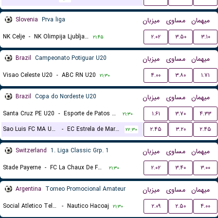
Slovenia
Prva liga
میزبان
مساوی
میهمان
NK Celje
-
NK Olimpija Ljubljana
۲.۰۲
۳.۵۰
۳.۱۰
۲۱:۴۵
Brazil
Campeonato Potiguar U20
میزبان
مساوی
میهمان
Visao Celeste U20
-
ABC RN U20
۴.۰۰
۳.۸۰
۱.۷۱
۲۱:۳۰
Brazil
Copa do Nordeste U20
میزبان
مساوی
میهمان
Santa Cruz PE U20
-
Esporte de Patos U20
۱.۶۱
۳.۷۰
۴.۳۳
۲۱:۳۰
Sao Luis FC MA U20
-
EC Estrela de Marco U20
۲.۴۵
۳.۲۰
۲.۴۵
۲۲:۳۰
Switzerland
1. Liga Classic Grp. 1
میزبان
مساوی
میهمان
Stade Payerne
-
FC La Chaux De Fonds
۲.۰۲
۳.۴۰
۳.۰۰
۲۱:۳۰
Argentina
Torneo Promocional Amateur
میزبان
مساوی
میهمان
Social Atletico Television
-
Nautico Hacoaj
۲.۰۹
۲.۵۰
۴.۰۰
۲۱:۳۰