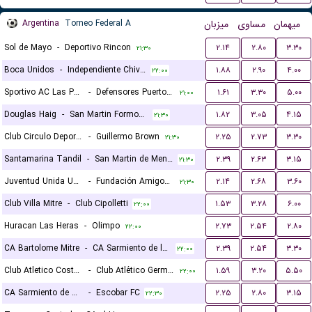
Argentina
Torneo Federal A
میزبان
مساوی
میهمان
Sol de Mayo
-
Deportivo Rincon
۲.۱۴
۲.۸۰
۳.۳۰
۲۱:۳۰
Boca Unidos
-
Independiente Chivilcoy
۱.۸۸
۲.۹۰
۴.۰۰
۲۲:۰۰
Sportivo AC Las Parejas
-
Defensores Puerto Vilelas
۱.۶۱
۳.۳۰
۵.۰۰
۲۱:۰۰
Douglas Haig
-
San Martin Formosa
۱.۸۲
۳.۰۵
۴.۱۵
۲۱:۳۰
Club Circulo Deportivo
-
Guillermo Brown
۲.۲۵
۲.۷۳
۳.۳۰
۲۱:۳۰
Santamarina Tandil
-
San Martin de Mendoza
۲.۳۹
۲.۶۳
۳.۱۵
۲۱:۳۰
Juventud Unida Universitario
-
Fundación Amigos por el Deporte
۲.۱۴
۲.۶۸
۳.۶۰
۲۱:۳۰
Club Villa Mitre
-
Club Cipolletti
۱.۵۳
۳.۲۸
۶.۰۰
۲۲:۰۰
Huracan Las Heras
-
Olimpo
۲.۷۳
۲.۵۴
۲.۸۰
۲۲:۰۰
CA Bartolome Mitre
-
CA Sarmiento de la Banda
۲.۳۹
۲.۵۴
۳.۳۰
۲۲:۰۰
Club Atletico Costa Brava
-
Club Atlético Germinal
۱.۵۹
۳.۲۰
۵.۵۰
۲۲:۰۰
CA Sarmiento de Resistencia
-
Escobar FC
۲.۲۵
۲.۸۰
۳.۱۵
۲۲:۳۰