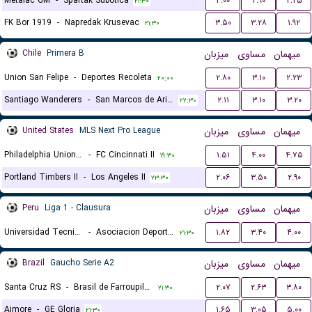
Metalac GM
-
Spartak Subotica
۳.۰۰
۲.۹۰
۲.۲۵
۲۱:۳۰
FK Bor 1919
-
Napredak Krusevac
۳.۵۰
۳.۲۸
۱.۹۲
۲۱:۳۰
Chile
Primera B
میزبان
مساوی
میهمان
Union San Felipe
-
Deportes Recoleta
۲.۸۰
۳.۱۰
۲.۲۳
۲۰:۰۰
Santiago Wanderers
-
San Marcos de Arica
۲.۱۱
۳.۱۰
۳.۲۰
۲۲:۳۰
United States
MLS Next Pro League
میزبان
مساوی
میهمان
Philadelphia Union II
-
FC Cincinnati II
۱.۵۱
۴.۰۰
۴.۷۵
۱۹:۳۰
Portland Timbers II
-
Los Angeles II
۲.۰۶
۳.۵۰
۲.۹۰
۲۳:۳۰
Peru
Liga 1 - Clausura
میزبان
مساوی
میهمان
Universidad Tecnica de Cajamarca
-
Asociacion Deportiva Tarma
۱.۸۲
۳.۴۰
۴.۰۰
۲۱:۳۰
Brazil
Gaucho Serie A2
میزبان
مساوی
میهمان
Santa Cruz RS
-
Brasil de Farroupilha
۲.۰۷
۲.۶۳
۳.۸۰
۲۱:۳۰
Aimore
-
GE Gloria
۱.۶۵
۳.۰۵
۵.۰۰
۲۱:۳۰