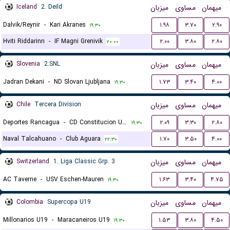
Iceland
2. Deild
میزبان
مساوی
میهمان
Dalvik/Reynir
-
Kari Akranes
۱.۹۸
۳.۷۰
۲.۹۰
۱۹:۳۰
Hviti Riddarinn
-
IF Magni Grenivik
۲.۰۰
۳.۸۰
۲.۸۰
۲۰:۰۰
Slovenia
2.SNL
میزبان
مساوی
میهمان
Jadran Dekani
-
ND Slovan Ljubljana
۱.۷۳
۳.۴۰
۴.۰۰
۱۹:۳۰
Chile
Tercera Division
میزبان
مساوی
میهمان
Deportes Rancagua
-
CD Constitucion Unido
۲.۰۹
۳.۳۰
۲.۸۰
۱۹:۳۰
Naval Talcahuano
-
Club Aguara
۱.۷۰
۳.۵۰
۴.۰۰
۲۲:۳۰
Switzerland
1. Liga Classic Grp. 3
میزبان
مساوی
میهمان
AC Taverne
-
USV Eschen-Mauren
۱.۶۳
۳.۴۰
۴.۷۵
۱۹:۳۰
Colombia
Supercopa U19
میزبان
مساوی
میهمان
Millonarios U19
-
Maracaneiros U19
۱.۵۳
۳.۸۰
۴.۵۰
۱۹:۳۰