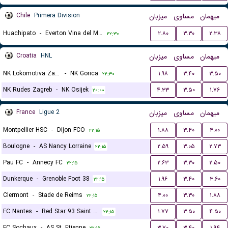
Chile
Primera Division
میزبان
مساوی
میهمان
Huachipato
-
Everton Vina del Mar
۲.۸۰
۳.۳۰
۲.۳۸
۲۲:۳۰
Croatia
HNL
میزبان
مساوی
میهمان
NK Lokomotiva Zagreb
-
NK Gorica
۱.۹۸
۳.۴۰
۳.۵۰
۲۲:۳۰
NK Rudes Zagreb
-
NK Osijek
۴.۳۳
۳.۵۰
۱.۷۶
۲۰:۰۰
France
Ligue 2
میزبان
مساوی
میهمان
Montpellier HSC
-
Dijon FCO
۱.۸۸
۳.۴۰
۴.۰۰
۲۲:۱۵
Boulogne
-
AS Nancy Lorraine
۲.۵۹
۳.۰۵
۲.۷۳
۲۲:۱۵
Pau FC
-
Annecy FC
۲.۶۳
۳.۳۰
۲.۵۰
۲۲:۱۵
Dunkerque
-
Grenoble Foot 38
۱.۹۶
۳.۴۰
۳.۶۰
۲۲:۱۵
Clermont
-
Stade de Reims
۴.۰۰
۳.۳۰
۱.۸۸
۲۲:۱۵
FC Nantes
-
Red Star 93 Saint Ouen
۱.۷۷
۳.۵۰
۴.۵۰
۲۲:۱۵
FC Sochaux
-
AS St. Etienne
۳.۷۰
۳.۴۰
۱.۹۴