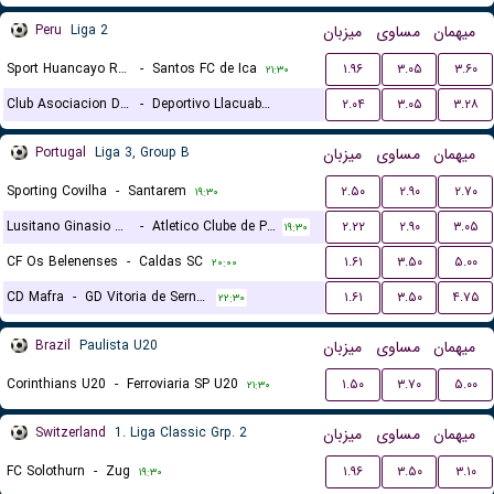
Peru
Liga 2
میزبان
مساوی
میهمان
Sport Huancayo Reserves
-
Santos FC de Ica
۱.۹۶
۳.۰۵
۳.۶۰
۲۱:۳۰
Club Asociacion Deportiva Agropecuaria Jaen
-
Deportivo Llacuabamba
۲.۰۴
۳.۰۵
۳.۲۸
۲۳:۴۵
Portugal
Liga 3, Group B
میزبان
مساوی
میهمان
Sporting Covilha
-
Santarem
۲.۵۰
۲.۹۰
۲.۷۰
۱۹:۳۰
Lusitano Ginasio Clube Evora
-
Atletico Clube de Portugal
۲.۲۲
۲.۹۰
۳.۰۵
۱۹:۳۰
CF Os Belenenses
-
Caldas SC
۱.۶۱
۳.۵۰
۵.۰۰
۲۰:۰۰
CD Mafra
-
GD Vitoria de Sernache
۱.۶۱
۳.۵۰
۴.۷۵
۲۲:۳۰
Brazil
Paulista U20
میزبان
مساوی
میهمان
Corinthians U20
-
Ferroviaria SP U20
۱.۵۰
۳.۷۰
۵.۰۰
۲۱:۳۰
Switzerland
1. Liga Classic Grp. 2
میزبان
مساوی
میهمان
FC Solothurn
-
Zug
۱.۹۶
۳.۵۰
۳.۱۰
۱۹:۳۰