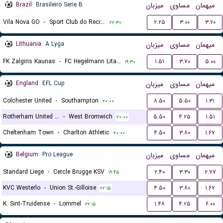
Brazil
Brasileiro Serie B
میزبان
مساوی
میهمان
Vila Nova GO
-
Sport Club do Recife
۲.۲۵
۳.۰۰
۳.۲۰
۲۲:۳۰
Lithuania
A Lyga
میزبان
مساوی
میهمان
FK Zalgiris Kaunas
-
FC Hegelmann Litauen Kaunas
۱.۵۱
۳.۷۰
۵.۰۰
۱۹:۳۰
England
EFL Cup
میزبان
مساوی
میهمان
Colchester United
-
Southampton
۸.۵۰
۵.۵۰
۱.۳۱
۲۰:۰۰
Rotherham United FC
-
West Bromwich
۵.۵۰
۴.۲۵
۱.۵۱
۲۰:۰۰
Cheltenham Town
-
Charlton Athletic
۴.۵۰
۳.۸۰
۱.۶۷
۲۰:۰۰
Belgium
Pro League
میزبان
مساوی
میهمان
Standard Liege
-
Cercle Brugge KSV
۲.۴۰
۳.۳۰
۲.۷۷
۱۹:۴۵
KVC Westerlo
-
Union St.-Gilloise
۴.۵۰
۳.۸۰
۱.۶۷
۲۲:۱۵
K. Sint-Truidense
-
Lommel
۱.۴۸
۴.۲۵
۶.۰۰
۲۲:۱۵