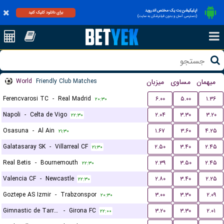
اپلیکیشن بت یک مختص اندروید
برای دانلود کلیک کنید
(دسترسی آسان و بدون فیلترشکن به سایت)
World
Friendly Club Matches
میزبان
مساوی
میهمان
Ferencvarosi TC
-
Real Madrid
۶.۰۰
۵.۰۰
۱.۳۶
۲۰:۳۰
Napoli
-
Celta de Vigo
۲.۰۴
۳.۳۰
۳.۲۰
۲۲:۳۰
Osasuna
-
Al Ain
۱.۶۷
۳.۶۰
۴.۲۵
۲۱:۳۰
Galatasaray SK
-
Villarreal CF
۲.۵۰
۳.۴۰
۲.۴۵
۲۱:۳۰
Real Betis
-
Bournemouth
۲.۳۹
۳.۵۰
۲.۴۵
۲۲:۳۰
Valencia CF
-
Newcastle
۲.۸۰
۳.۴۰
۲.۲۵
۲۲:۳۰
Goztepe AS Izmir
-
Trabzonspor
۳.۰۰
۳.۳۰
۲.۰۹
۲۰:۳۰
Gimnastic de Tarragona
-
Girona FC
۳.۲۰
۳.۳۰
۲.۰۱
۲۲:۰۰