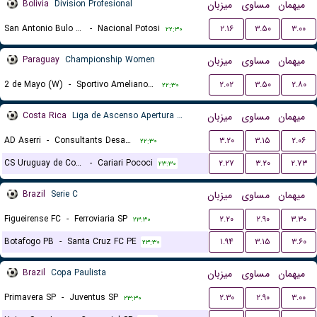
Bolivia
Division Profesional
میزبان
مساوی
میهمان
San Antonio Bulo Bulo
-
Nacional Potosi
۲.۱۶
۳.۵۰
۳.۰۰
۲۲:۳۰
Paraguay
Championship Women
میزبان
مساوی
میهمان
2 de Mayo (W)
-
Sportivo Ameliano (W)
۲.۰۲
۳.۵۰
۲.۸۰
۲۲:۳۰
Costa Rica
Liga de Ascenso Apertura gr. B
میزبان
مساوی
میهمان
AD Aserri
-
Consultants Desamparados
۳.۲۰
۳.۱۵
۲.۰۶
۲۲:۳۰
CS Uruguay de Coronado
-
Cariari Pococi
۲.۲۷
۳.۲۰
۲.۷۳
۲۳:۳۰
Brazil
Serie C
میزبان
مساوی
میهمان
Figueirense FC
-
Ferroviaria SP
۲.۲۰
۲.۹۰
۳.۳۰
۲۳:۳۰
Botafogo PB
-
Santa Cruz FC PE
۱.۹۴
۳.۱۵
۳.۶۰
۲۳:۳۰
Brazil
Copa Paulista
میزبان
مساوی
میهمان
Primavera SP
-
Juventus SP
۲.۳۰
۲.۹۰
۳.۰۰
۲۳:۳۰