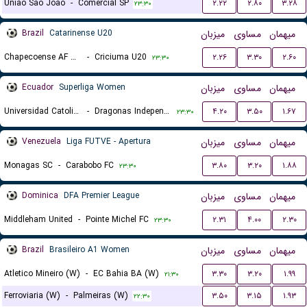
Uniao Sao Joao
-
Comercial SP
۲.۲۲
۲.۸۰
۳.۲۸
۲۳:۳۰
Brazil
Catarinense U20
میزبان
مساوی
میهمان
Chapecoense AF U20
-
Criciuma U20
۲.۲۶
۳.۳۰
۲.۶۰
۲۳:۳۰
Ecuador
Superliga Women
میزبان
مساوی
میهمان
Universidad Catolica del Ecuador (W)
-
Dragonas Independiente del Valle (W)
۴.۲۰
۳.۵۰
۱.۶۷
۲۳:۳۰
Venezuela
Liga FUTVE - Apertura
میزبان
مساوی
میهمان
Monagas SC
-
Carabobo FC
۳.۸۰
۳.۲۰
۱.۸۸
۲۳:۳۰
Dominica
DFA Premier League
میزبان
مساوی
میهمان
Middleham United
-
Pointe Michel FC
۲.۳۱
۴.۰۰
۲.۳۰
۲۳:۳۰
Brazil
Brasileiro A1 Women
میزبان
مساوی
میهمان
Atletico Mineiro (W)
-
EC Bahia BA (W)
۳.۳۰
۳.۲۰
۱.۹۹
۲۱:۳۰
Ferroviaria (W)
-
Palmeiras (W)
۳.۵۰
۳.۱۵
۱.۹۳
۲۲:۳۰