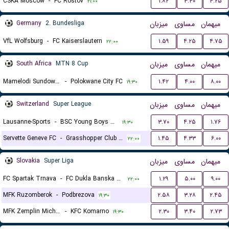
CSKA Moscow
-
FC Rostov
۱.۸۲
۳.۴۰
۴.۲۵
۲۱:۰۰
Germany
2. Bundesliga
میزبان
مساوی
میهمان
VfL Wolfsburg
-
FC Kaiserslautern
۱.۵۹
۴.۲۵
۴.۷۵
۲۲:۰۰
South Africa
MTN 8 Cup
میزبان
مساوی
میهمان
Mamelodi Sundowns FC
-
Polokwane City FC
۱.۴۲
۴.۰۰
۸.۰۰
۱۹:۳۰
Switzerland
Super League
میزبان
مساوی
میهمان
Lausanne-Sports
-
BSC Young Boys Bern
۳.۷۰
۴.۲۵
۱.۷۶
۱۹:۳۰
Servette Geneve FC
-
Grasshopper Club Zurich
۱.۴۵
۴.۳۳
۶.۰۰
۲۲:۰۰
Slovakia
Super Liga
میزبان
مساوی
میهمان
FC Spartak Trnava
-
FC Dukla Banska Bystrica
۱.۲۹
۵.۰۰
۹.۰۰
۲۲:۰۰
MFK Ruzomberok
-
Podbrezova
۲.۵۸
۳.۲۸
۲.۴۵
۱۹:۳۰
MFK Zemplin Michalovce
-
KFC Komarno
۲.۳۰
۳.۴۰
۲.۷۳
۱۹:۳۰