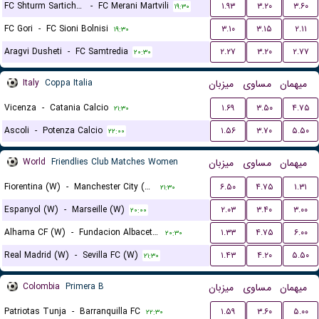
FC Shturm Sartichala
-
FC Merani Martvili
۱.۹۳
۳.۲۰
۳.۶۰
۱۹:۳۰
FC Gori
-
FC Sioni Bolnisi
۳.۱۰
۳.۱۵
۲.۱۱
۱۹:۳۰
Aragvi Dusheti
-
FC Samtredia
۲.۲۷
۳.۲۰
۲.۷۷
۲۰:۳۰
Italy
Coppa Italia
میزبان
مساوی
میهمان
Vicenza
-
Catania Calcio
۱.۶۹
۳.۵۰
۴.۷۵
۲۱:۳۰
Ascoli
-
Potenza Calcio
۱.۵۶
۳.۷۰
۵.۵۰
۲۲:۰۰
World
Friendlies Club Matches Women
میزبان
مساوی
میهمان
Fiorentina (W)
-
Manchester City (W)
۶.۵۰
۴.۷۵
۱.۳۱
۲۱:۳۰
Espanyol (W)
-
Marseille (W)
۲.۰۳
۳.۴۰
۳.۰۰
۲۰:۰۰
Alhama CF (W)
-
Fundacion Albacete (W)
۱.۳۳
۴.۷۵
۶.۰۰
۲۰:۳۰
Real Madrid (W)
-
Sevilla FC (W)
۱.۴۳
۴.۲۰
۵.۵۰
۲۱:۳۰
Colombia
Primera B
میزبان
مساوی
میهمان
Patriotas Tunja
-
Barranquilla FC
۱.۵۹
۳.۶۰
۵.۰۰
۲۲:۳۰