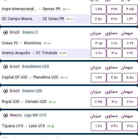
Hope Internacional FC
-
Samas PR
۱.۶۵
۳.۳۰
۴.۷۵
۲۲:۰۰
SC Campo Mourao PR
-
CE Uniao PR
۶.۵۰
۳.۸۰
۱.۴۲
۲۲:۰۰
Brazil
Goiano 2
میزبان
مساوی
میهمان
Crixas FC
-
Morrinhos
۳.۰۵
۲.۸۰
۲.۲۶
۲۲:۰۰
Gremio Anapolis
-
FC Trindade
۲.۷۰
۳.۱۰
۲.۳۱
۲۲:۳۰
Brazil
Brasiliense U20
میزبان
مساوی
میهمان
Capital DF U20
-
Planaltina U20
۱.۳۸
۴.۵۰
۵.۵۰
۲۲:۰۰
Brazil
Goiano U20
میزبان
مساوی
میهمان
Royal U20
-
Cerrado U20
۲.۳۵
۳.۱۰
۲.۷۰
۲۲:۰۰
Mexico
Liga MX U19
میزبان
مساوی
میهمان
Tijuana U19
-
Leon U19
۱.۷۸
۳.۴۰
۳.۶۰
۲۲:۱۵