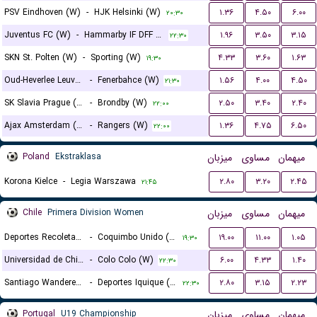
PSV Eindhoven (W)
-
HJK Helsinki (W)
۱.۳۶
۴.۵۰
۶.۰۰
۲۰:۳۰
Juventus FC (W)
-
Hammarby IF DFF (W)
۱.۹۶
۳.۵۰
۳.۱۵
۲۲:۳۰
SKN St. Polten (W)
-
Sporting (W)
۴.۳۳
۳.۶۰
۱.۶۳
۱۹:۳۰
Oud-Heverlee Leuven (W)
-
Fenerbahce (W)
۱.۵۶
۴.۰۰
۴.۵۰
۲۱:۳۰
SK Slavia Prague (W)
-
Brondby (W)
۲.۵۰
۳.۴۰
۲.۴۰
۲۲:۰۰
Ajax Amsterdam (W)
-
Rangers (W)
۱.۳۶
۴.۷۵
۶.۵۰
۲۲:۰۰
Poland
Ekstraklasa
میزبان
مساوی
میهمان
Korona Kielce
-
Legia Warszawa
۲.۸۰
۳.۲۰
۲.۴۵
۲۱:۴۵
Chile
Primera Division Women
میزبان
مساوی
میهمان
Deportes Recoleta (W)
-
Coquimbo Unido (W)
۱۹.۰۰
۱۱.۰۰
۱.۰۵
۱۹:۳۰
Universidad de Chile (W)
-
Colo Colo (W)
۶.۰۰
۴.۳۳
۱.۴۰
۲۲:۳۰
Santiago Wanderers (W)
-
Deportes Iquique (W)
۲.۸۰
۳.۱۵
۲.۲۳
۲۲:۳۰
Portugal
U19 Championship
میزبان
مساوی
میهمان