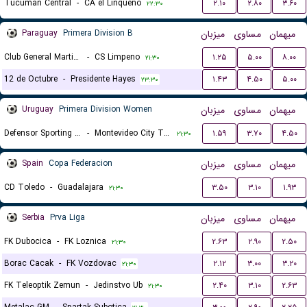
Tucuman Central
-
CA el Linqueno
۲.۱۰
۲.۸۰
۳.۶۰
۲۲:۳۰
Paraguay
Primera Division B
میزبان
مساوی
میهمان
Club General Martin Ledesma
-
CS Limpeno
۱.۲۵
۵.۰۰
۸.۰۰
۲۱:۳۰
12 de Octubre
-
Presidente Hayes
۱.۴۳
۴.۵۰
۵.۰۰
۲۳:۳۰
Uruguay
Primera Division Women
میزبان
مساوی
میهمان
Defensor Sporting (W)
-
Montevideo City Torque (W)
۱.۵۹
۳.۷۰
۴.۵۰
۲۱:۳۰
Spain
Copa Federacion
میزبان
مساوی
میهمان
CD Toledo
-
Guadalajara
۳.۵۰
۳.۱۰
۱.۹۳
۲۱:۳۰
Serbia
Prva Liga
میزبان
مساوی
میهمان
FK Dubocica
-
FK Loznica
۲.۶۳
۲.۹۰
۲.۵۰
۲۱:۳۰
Borac Cacak
-
FK Vozdovac
۲.۱۲
۳.۰۰
۳.۲۰
۲۱:۳۰
FK Teleoptik Zemun
-
Jedinstvo Ub
۲.۴۰
۳.۱۰
۲.۶۳
۲۱:۳۰