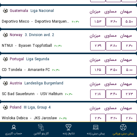
Guatemala
Liga Nacional
میزبان
مساوی
میهمان
Deportivo Mixco
-
Deportivo Marquense
۱.۵۳
۳.۶۰
۵.۵۰
۲۰:۳۰
Norway
3. Division avd. 2
میزبان
مساوی
میهمان
NTNUI
-
Byasen Toppfotball
۲.۳۹
۳.۸۰
۲.۳۰
۲۰:۳۰
Portugal
Liga Segunda
میزبان
مساوی
میهمان
CD Tondela
-
Amarante FC
۱.۶۵
۳.۵۰
۵.۰۰
۲۰:۳۰
Austria
Landesliga Burgenland
میزبان
مساوی
میهمان
SC Bad Sauerbrunn
-
USV Halbturn
۲.۱۸
۳.۴۰
۲.۷۳
۲۰:۳۰
Poland
III Liga, Group 4
میزبان
مساوی
میهمان
Wisloka Debica
-
JKS Jaroslaw
۲.۳۰
۳.۲۰
۲.۷۰
۲۰:۳۸
Austria
Regionalliga East
میزبان
مساوی
میهمان
پیش بینی ورزشی
پیش بینی زنده
نتایج زنده
کازینو آنلاین
حساب کاربری