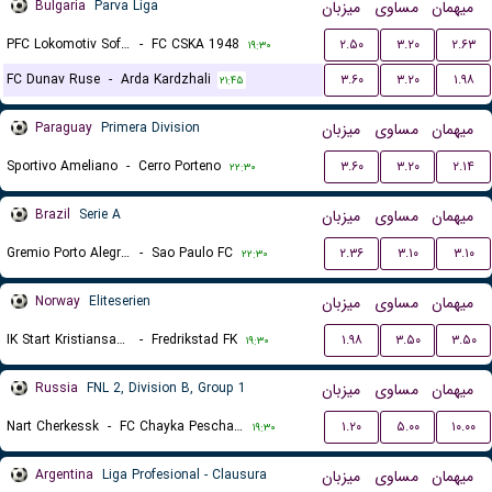
Bulgaria
Parva Liga
میزبان
مساوی
میهمان
PFC Lokomotiv Sofia
-
FC CSKA 1948
۲.۵۰
۳.۲۰
۲.۶۳
۱۹:۳۰
FC Dunav Ruse
-
Arda Kardzhali
۳.۶۰
۳.۲۰
۱.۹۸
۲۱:۴۵
Paraguay
Primera Division
میزبان
مساوی
میهمان
Sportivo Ameliano
-
Cerro Porteno
۳.۶۰
۳.۲۰
۲.۱۴
۲۲:۳۰
Brazil
Serie A
میزبان
مساوی
میهمان
Gremio Porto Alegrense RS
-
Sao Paulo FC
۲.۳۶
۳.۱۰
۳.۱۰
۲۲:۳۰
Norway
Eliteserien
میزبان
مساوی
میهمان
IK Start Kristiansand
-
Fredrikstad FK
۱.۹۸
۳.۵۰
۳.۵۰
۱۹:۳۰
Russia
FNL 2, Division B, Group 1
میزبان
مساوی
میهمان
Nart Cherkessk
-
FC Chayka Peschanokopskoye
۱.۲۰
۵.۰۰
۱۰.۰۰
۱۹:۳۰
Argentina
Liga Profesional - Clausura
میزبان
مساوی
میهمان