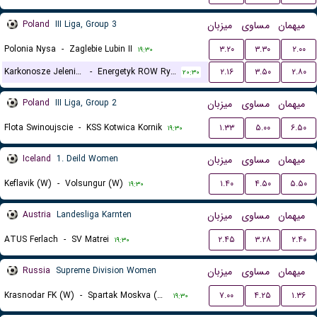
Poland
III Liga, Group 3
میزبان
مساوی
میهمان
Polonia Nysa
-
Zaglebie Lubin II
۳.۲۰
۳.۳۰
۲.۰۰
۱۹:۳۰
Karkonosze Jelenia Gora
-
Energetyk ROW Rybnik
۲.۱۶
۳.۵۰
۲.۸۰
۲۰:۳۰
Poland
III Liga, Group 2
میزبان
مساوی
میهمان
Flota Swinoujscie
-
KSS Kotwica Kornik
۱.۳۳
۵.۰۰
۶.۵۰
۱۹:۳۰
Iceland
1. Deild Women
میزبان
مساوی
میهمان
Keflavik (W)
-
Volsungur (W)
۱.۴۰
۴.۵۰
۵.۵۰
۱۹:۳۰
Austria
Landesliga Karnten
میزبان
مساوی
میهمان
ATUS Ferlach
-
SV Matrei
۲.۴۵
۳.۲۸
۲.۴۰
۱۹:۳۰
Russia
Supreme Division Women
میزبان
مساوی
میهمان
Krasnodar FK (W)
-
Spartak Moskva (W)
۷.۰۰
۴.۲۵
۱.۳۶
۱۹:۳۰