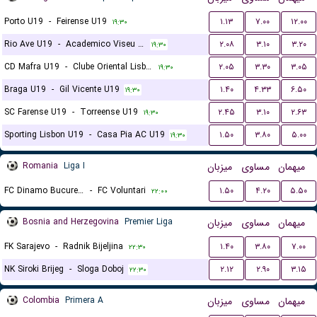
Porto U19
-
Feirense U19
۱.۱۳
۷.۰۰
۱۲.۰۰
۱۹:۳۰
Rio Ave U19
-
Academico Viseu U19
۲.۰۸
۳.۱۰
۳.۲۰
۱۹:۳۰
CD Mafra U19
-
Clube Oriental Lisboa U19
۲.۰۵
۳.۳۰
۳.۰۵
۱۹:۳۰
Braga U19
-
Gil Vicente U19
۱.۴۰
۴.۳۳
۶.۵۰
۱۹:۳۰
SC Farense U19
-
Torreense U19
۲.۴۵
۳.۱۰
۲.۶۳
۱۹:۳۰
Sporting Lisbon U19
-
Casa Pia AC U19
۱.۵۰
۳.۸۰
۵.۰۰
۱۹:۳۰
Romania
Liga I
میزبان
مساوی
میهمان
FC Dinamo Bucuresti
-
FC Voluntari
۱.۵۰
۴.۲۰
۵.۵۰
۲۲:۰۰
Bosnia and Herzegovina
Premier Liga
میزبان
مساوی
میهمان
FK Sarajevo
-
Radnik Bijeljina
۱.۴۰
۳.۸۰
۷.۰۰
۲۲:۳۰
NK Siroki Brijeg
-
Sloga Doboj
۲.۱۲
۲.۹۰
۳.۱۵
۲۲:۳۰
Colombia
Primera A
میزبان
مساوی
میهمان