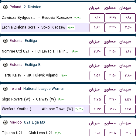
Poland
2. Division
میزبان
مساوی
میهمان
Zawisza Bydgoszcz
-
Resovia Rzeszow
۲.۱۲
۳.۳۰
۲.۹۰
۱۹:۳۰
Lechia Zielona Gora
-
Sokol Kleczew
۱.۸۲
۳.۳۰
۳.۶۰
۲۱:۳۰
Estonia
Esiliiga
میزبان
مساوی
میهمان
Nomme Utd U21
-
FCI Levadia Tallinn II
۳.۷۰
۴.۵۰
۱.۶۱
۱۹:۳۰
Estonia
Esiliiga B
میزبان
مساوی
میهمان
Tartu Kalev
-
JK Tulevik Viljandi
۱.۵۹
۴.۵۰
۳.۸۰
۱۹:۳۰
Ireland
National League Women
میزبان
مساوی
میهمان
Sligo Rovers (W)
-
Galway (W)
۴.۷۵
۳.۷۰
۱.۵۷
۱۹:۳۰
Wexford Youths (W)
-
Athlone Town (W)
۴.۳۳
۳.۶۰
۱.۶۵
۲۰:۳۰
Mexico
U21 Liga MX
میزبان
مساوی
میهمان
Tijuana U21
-
Club Leon U21
۲.۰۹
۳.۱۵
۳.۱۰
۱۹:۳۰