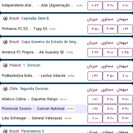
Independente Atalaia U20
-
ASA (Agremiação Sportiva Arapiraquense) U20
۲.۷۷
۳.۲۰
۲.۲۰
۲۱:۳۰
Brazil
Capixaba Serie B
میزبان
مساوی
میهمان
Pinheiros FC ES
-
Tupy ES
۳.۵۰
۴.۳۳
۱.۶۹
۲۱:۳۰
Brazil
Copa Governo do Estado de Sergipe
میزبان
مساوی
میهمان
America FC Propria
-
AA Guarany SE
۲.۶۳
۳.۰۰
۲.۴۵
۲۱:۴۵
Poland
1. Division
میزبان
مساوی
میهمان
Podbeskidzie Bielsko-Biala
-
Lechia Gdansk
۱.۴۲
۴.۵۰
۶.۰۰
۲۱:۴۵
Chile
Segunda Division
میزبان
مساوی
میهمان
Atletico Colina
-
Deportes Rengo
۱.۷۱
۳.۸۰
۳.۸۰
۲۳:۰۰
Provincial Osorno
-
Concon National
۱.۹۸
۳.۲۰
۳.۴۰
۲۳:۳۰
Lota Schwager
-
General Velasquez
۲.۰۰
۳.۲۰
۳.۳۰
۲۳:۳۰
Brazil
Paranaense 3
میزبان
مساوی
میهمان