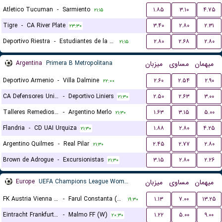
Atletico Tucuman
-
Sarmiento
۱.۸۵
۳.۱۰
۴.۷۵
۲۱:۱۵
Tigre
-
CA River Plate
۳.۴۰
۲.۸۰
۲.۳۱
۲۳:۳۰
Deportivo Riestra
-
Estudiantes de la Plata
۲.۸۰
۲.۶۸
۲.۸۰
۲۱:۱۵
Argentina
Primera B Metropolitana
میزبان
مساوی
میهمان
Deportivo Armenio
-
Villa Dalmine
۲.۶۰
۲.۵۴
۲.۹۰
۲۲:۰۰
CA Defensores Unidos
-
Deportivo Liniers
۲.۵۰
۲.۶۳
۳.۰۰
۲۱:۳۰
Talleres Remedios Escalada
-
Argentino Merlo
۱.۶۳
۳.۱۵
۵.۰۰
۲۱:۳۰
Flandria
-
CD UAI Urquiza
۱.۸۸
۲.۸۰
۴.۲۵
۲۱:۳۰
Argentino Quilmes
-
Real Pilar
۲.۴۵
۲.۷۷
۲.۸۰
۲۱:۳۰
Brown de Adrogue
-
Excursionistas
۳.۱۵
۲.۸۰
۲.۲۶
۲۱:۳۰
Europe
UEFA Champions League Women Qualification
میزبان
مساوی
میهمان
FK Austria Vienna (W)
-
Farul Constanta (W)
۱.۱۳
۷.۰۰
۱۳.۲۵
۱۹:۳۰
Eintracht Frankfurt (W)
-
Malmo FF (W)
۱.۲۲
۵.۰۰
۹.۰۰
۲۰:۳۰