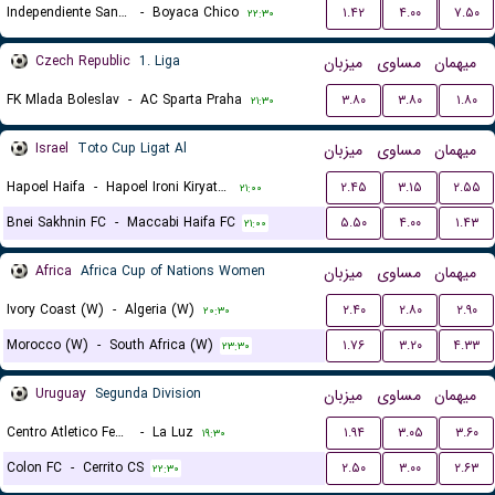
Independiente Santa Fe
-
Boyaca Chico
۱.۴۲
۴.۰۰
۷.۵۰
۲۲:۳۰
Czech Republic
1. Liga
میزبان
مساوی
میهمان
FK Mlada Boleslav
-
AC Sparta Praha
۳.۸۰
۳.۸۰
۱.۸۰
۲۱:۳۰
Israel
Toto Cup Ligat Al
میزبان
مساوی
میهمان
Hapoel Haifa
-
Hapoel Ironi Kiryat Shmona
۲.۴۵
۳.۱۵
۲.۵۵
۲۱:۰۰
Bnei Sakhnin FC
-
Maccabi Haifa FC
۵.۵۰
۴.۰۰
۱.۴۳
۲۱:۰۰
Africa
Africa Cup of Nations Women
میزبان
مساوی
میهمان
Ivory Coast (W)
-
Algeria (W)
۲.۴۰
۲.۸۰
۲.۹۰
۲۰:۳۰
Morocco (W)
-
South Africa (W)
۱.۷۶
۳.۲۰
۴.۳۳
۲۳:۳۰
Uruguay
Segunda Division
میزبان
مساوی
میهمان
Centro Atletico Fenix Montevideo
-
La Luz
۱.۹۴
۳.۰۵
۳.۶۰
۱۹:۳۰
Colon FC
-
Cerrito CS
۲.۵۰
۳.۰۰
۲.۶۳
۲۲:۳۰