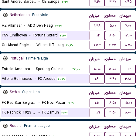
Sant Andreu Barcelona
-
CE Europa
۲.۴۰
۳.۳۰
۲.۴۵
۲۱:۳۰
Netherlands
Eredivisie
میزبان
مساوی
میهمان
AZ Alkmaar
-
ADO Den Haag
۱.۳۸
۵.۰۰
۷.۰۰
۲۲:۳۰
PSV Eindhoven
-
Fortuna Sittard
۱.۱۴
۸.۵۰
۱۳.۰۰
۲۱:۳۰
Go Ahead Eagles
-
Willem II Tilburg
۱.۵۳
۴.۲۵
۵.۵۰
۲۰:۱۵
Portugal
Primeira Liga
میزبان
مساوی
میهمان
Estrela Amadora
-
Sporting Clube de Portugal
۱۰.۰۰
۵.۵۰
۱.۲۲
۲۳:۰۰
Vitoria Guimaraes
-
FC Arouca
۱.۹۱
۳.۴۰
۳.۸۰
۲۰:۳۰
Serbia
Super Liga
میزبان
مساوی
میهمان
FK Red Star Belgrade (Crvena Zvezda)
-
FK Novi Pazar
۱.۱۰
۸.۵۰
۱۵.۰۰
۲۱:۳۰
FK Radnicki 1923 Kragujevac
-
FK Zemun
۱.۲۹
۴.۵۰
۸.۰۰
۲۱:۳۰
Russia
Premier League
میزبان
مساوی
میهمان