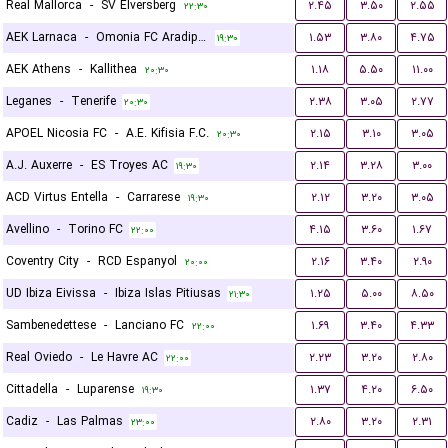
Real Mallorca
-
SV Elversberg
۲.۴۵
۳.۵۰
۲.۵۵
۲۲:۳۰
AEK Larnaca
-
Omonia FC Aradippou
۱.۵۳
۳.۸۰
۴.۷۵
۱۹:۳۰
AEK Athens
-
Kallithea
۱.۱۸
۵.۵۰
۱۱.۰۰
۲۰:۳۰
Leganes
-
Tenerife
۲.۳۸
۳.۰۵
۲.۷۷
۲۰:۳۰
APOEL Nicosia FC
-
A.E. Kifisia F.C.
۲.۱۵
۳.۱۰
۳.۰۵
۲۰:۳۰
A.J. Auxerre
-
ES Troyes AC
۲.۱۴
۳.۲۸
۳.۰۰
۱۹:۳۰
ACD Virtus Entella
-
Carrarese
۲.۱۲
۳.۲۰
۳.۰۵
۱۹:۳۰
Avellino
-
Torino FC
۴.۱۵
۳.۶۰
۱.۶۷
۲۲:۰۰
Coventry City
-
RCD Espanyol
۲.۱۶
۳.۴۰
۲.۹۰
۲۰:۰۰
UD Ibiza Eivissa
-
Ibiza Islas Pitiusas
۱.۲۵
۵.۰۰
۸.۵۰
۲۱:۳۰
Sambenedettese
-
Lanciano FC
۱.۶۹
۳.۴۰
۴.۳۳
۲۲:۰۰
Real Oviedo
-
Le Havre AC
۲.۲۳
۳.۲۰
۲.۸۰
۲۲:۰۰
Cittadella
-
Luparense
۱.۳۷
۴.۲۰
۶.۵۰
۱۹:۳۰
Cadiz
-
Las Palmas
۲.۸۰
۳.۲۰
۲.۳۱
۲۳:۰۰