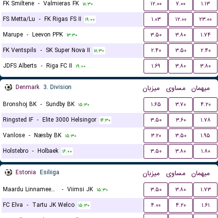
FK Smiltene
-
Valmieras FK
۱۲.۰۰
۷.۰۰
۱.۱۳
۱۸:۳۰
FS Metta/Lu
-
FK Rigas FS II
۱.۰۳
۱۲.۰۰
۲۳.۰۰
۱۹:۰۰
Marupe
-
Leevon PPK
۳.۵۰
۳.۸۰
۱.۷۴
۱۳:۳۰
FK Ventspils
-
SK Super Nova II
۲.۴۰
۳.۵۰
۲.۴۰
۱۸:۳۰
JDFS Alberts
-
Riga FC II
۱.۶۹
۳.۸۰
۳.۸۰
۱۹:۰۰
Denmark
3. Division
میزبان
مساوی
میهمان
Bronshoj BK
-
Sundby BK
۱.۶۵
۳.۷۰
۴.۲۰
۱۵:۳۰
Ringsted IF
-
Elite 3000 Helsingor
۳.۵۰
۳.۶۰
۱.۷۸
۱۴:۳۰
Vanlose
-
Næsby BK
۳.۲۰
۳.۵۰
۱.۹۵
۱۵:۳۰
Holstebro
-
Holbaek
۳.۵۰
۳.۸۰
۱.۸۰
۱۶:۰۰
Estonia
Esiliiga
میزبان
مساوی
میهمان
Maardu Linnameeskond FC
-
Viimsi JK
۳.۵۰
۳.۸۰
۱.۷۳
۱۵:۳۰
FC Elva
-
Tartu JK Welco
۴.۰۰
۴.۲۰
۱.۶۱
۱۵:۳۰