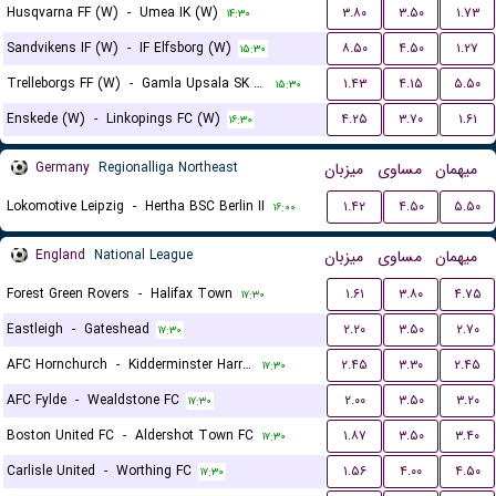
Husqvarna FF (W)
-
Umea IK (W)
۳.۸۰
۳.۵۰
۱.۷۳
۱۴:۳۰
Sandvikens IF (W)
-
IF Elfsborg (W)
۸.۵۰
۴.۵۰
۱.۲۷
۱۵:۳۰
Trelleborgs FF (W)
-
Gamla Upsala SK (W)
۱.۴۳
۴.۱۵
۵.۵۰
۱۵:۳۰
Enskede (W)
-
Linkopings FC (W)
۴.۲۵
۳.۷۰
۱.۶۱
۱۶:۳۰
Germany
Regionalliga Northeast
میزبان
مساوی
میهمان
Lokomotive Leipzig
-
Hertha BSC Berlin II
۱.۴۲
۴.۵۰
۵.۵۰
۱۶:۰۰
England
National League
میزبان
مساوی
میهمان
Forest Green Rovers
-
Halifax Town
۱.۶۱
۳.۸۰
۴.۷۵
۱۷:۳۰
Eastleigh
-
Gateshead
۲.۲۰
۳.۵۰
۲.۷۰
۱۷:۳۰
AFC Hornchurch
-
Kidderminster Harriers
۲.۴۵
۳.۳۰
۲.۴۵
۱۷:۳۰
AFC Fylde
-
Wealdstone FC
۲.۰۰
۳.۵۰
۳.۲۰
۱۷:۳۰
Boston United FC
-
Aldershot Town FC
۱.۸۷
۳.۵۰
۳.۴۰
۱۷:۳۰
Carlisle United
-
Worthing FC
۱.۵۶
۴.۰۰
۴.۵۰
۱۷:۳۰