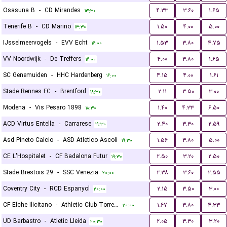
Osasuna B
-
CD Mirandes
۴.۳۳
۳.۶۰
۱.۶۵
۱۳:۳۰
Tenerife B
-
CD Marino
۱.۵۰
۴.۰۰
۵.۰۰
۱۳:۳۰
IJsselmeervogels
-
EVV Echt
۱.۵۳
۳.۸۰
۴.۷۵
۱۶:۰۰
VV Noordwijk
-
De Treffers
۴.۰۰
۳.۸۰
۱.۶۵
۱۶:۰۰
SC Genemuiden
-
HHC Hardenberg
۴.۱۵
۴.۰۰
۱.۶۱
۱۶:۰۰
Stade Rennes FC
-
Brentford
۲.۱۱
۳.۵۰
۳.۰۰
۱۸:۳۰
Modena
-
Vis Pesaro 1898
۱.۴۰
۴.۳۳
۶.۵۰
۱۸:۳۰
ACD Virtus Entella
-
Carrarese
۲.۴۰
۳.۳۰
۲.۵۹
۱۹:۳۰
Asd Pineto Calcio
-
ASD Atletico Ascoli
۱.۵۶
۳.۸۰
۵.۰۰
۱۹:۳۰
CE L'Hospitalet
-
CF Badalona Futur
۲.۵۰
۳.۲۰
۲.۵۰
۱۹:۳۰
Stade Brestois 29
-
SSC Venezia
۲.۳۸
۳.۶۰
۲.۵۵
۲۰:۰۰
Coventry City
-
RCD Espanyol
۲.۱۵
۳.۵۰
۳.۰۰
۲۰:۰۰
CF Elche Ilicitano
-
Athletic Club Torrellano
۱.۶۷
۳.۸۰
۴.۳۳
۲۰:۰۰
UD Barbastro
-
Atletic Lleida
۲.۰۵
۳.۳۰
۳.۲۰
۲۰:۳۰