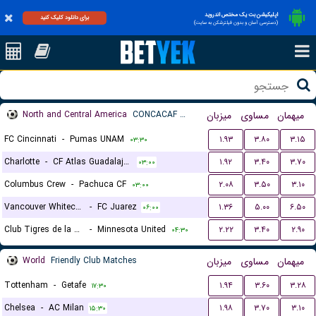
اپلیکیشن بت یک مختص اندروید
برای دانلود کلیک کنید
(دسترسی آسان و بدون فیلترشکن به سایت)
North and Central America
CONCACAF Leagues Cup
میزبان
مساوی
میهمان
FC Cincinnati
-
Pumas UNAM
۱.۹۳
۳.۸۰
۳.۱۵
۰۳:۳۰
Charlotte
-
CF Atlas Guadalajara
۱.۹۲
۳.۴۰
۳.۷۰
۰۳:۰۰
Columbus Crew
-
Pachuca CF
۲.۰۸
۳.۵۰
۳.۱۰
۰۳:۰۰
Vancouver Whitecaps
-
FC Juarez
۱.۳۶
۵.۰۰
۶.۵۰
۰۶:۰۰
Club Tigres de la UANL
-
Minnesota United
۲.۲۲
۳.۴۰
۲.۹۰
۰۴:۳۰
World
Friendly Club Matches
میزبان
مساوی
میهمان
Tottenham
-
Getafe
۱.۹۴
۳.۶۰
۳.۲۸
۱۷:۳۰
Chelsea
-
AC Milan
۱.۹۸
۳.۷۰
۳.۱۰
۱۵:۳۰