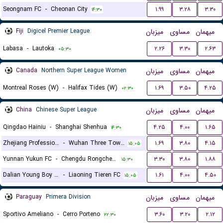
Seongnam FC
-
Cheonan City
۱.۹۹
۳.۲۸
۳.۳۰
۱۴:۳۰
Fiji
Digicel Premier League
میزبان
مساوی
میهمان
Labasa
-
Lautoka
۲.۲۶
۳.۳۰
۲.۶۳
۰۵:۳۰
Canada
Northern Super League Women
میزبان
مساوی
میهمان
Montreal Roses (W)
-
Halifax Tides (W)
۱.۶۹
۳.۵۰
۴.۲۵
۰۲:۳۰
China
Chinese Super League
میزبان
مساوی
میهمان
Qingdao Hainiu
-
Shanghai Shenhua
۴.۲۵
۴.۰۰
۱.۶۵
۱۴:۳۰
Zhejiang Professional FC
-
Wuhan Three Towns
۱.۶۹
۳.۸۰
۴.۱۵
۱۵:۰۵
Yunnan Yukun FC
-
Chengdu Rongcheng FC
۳.۳۰
۳.۸۰
۱.۸۸
۱۵:۳۰
Dalian Young Boy FC
-
Liaoning Tieren FC
۱.۶۱
۴.۰۰
۴.۵۰
۱۵:۰۵
Paraguay
Primera Division
میزبان
مساوی
میهمان
Sportivo Ameliano
-
Cerro Porteno
۳.۶۰
۳.۲۰
۲.۱۲
۲۲:۳۰