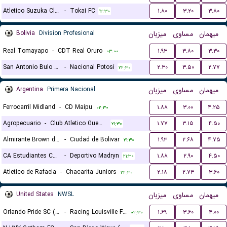
Atletico Suzuka Club
-
Tokai FC
۱.۸۰
۳.۲۰
۳.۸۰
۱۲:۳۰
Bolivia
Division Profesional
میزبان
مساوی
میهمان
Real Tomayapo
-
CDT Real Oruro
۱.۹۳
۳.۸۰
۳.۳۰
۰۳:۰۰
San Antonio Bulo Bulo
-
Nacional Potosi
۲.۳۰
۳.۵۰
۲.۷۷
۲۲:۳۰
Argentina
Primera Nacional
میزبان
مساوی
میهمان
Ferrocarril Midland
-
CD Maipu
۱.۸۸
۳.۰۰
۴.۲۵
۰۲:۳۰
Agropecuario
-
Club Atletico Guemes
۱.۷۷
۳.۱۵
۴.۵۰
۲۱:۳۰
Almirante Brown de Lules
-
Ciudad de Bolivar
۱.۹۳
۲.۶۸
۴.۷۵
۲۱:۳۰
CA Estudiantes Caseros
-
Deportivo Madryn
۱.۸۸
۲.۹۰
۴.۵۰
۲۱:۳۰
Atletico de Rafaela
-
Chacarita Juniors
۲.۱۸
۲.۷۳
۳.۶۰
۲۲:۳۰
United States
NWSL
میزبان
مساوی
میهمان
Orlando Pride SC (W)
-
Racing Louisville FC (W)
۱.۶۹
۳.۶۰
۴.۰۰
۰۲:۳۰