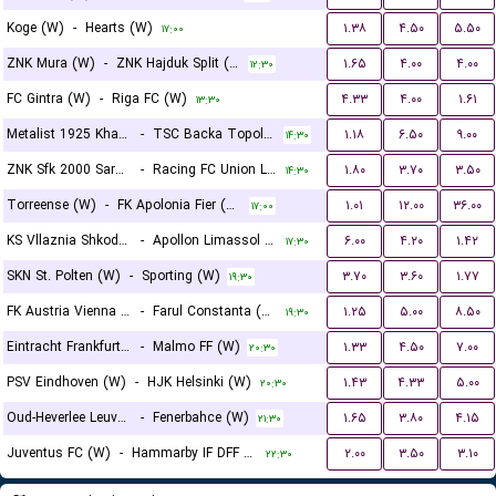
Koge (W)
-
Hearts (W)
۱.۳۸
۴.۵۰
۵.۵۰
۱۷:۰۰
ZNK Mura (W)
-
ZNK Hajduk Split (W)
۱.۶۵
۴.۰۰
۴.۰۰
۱۲:۳۰
FC Gintra (W)
-
Riga FC (W)
۴.۳۳
۴.۰۰
۱.۶۱
۱۳:۳۰
Metalist 1925 Kharkiv (W)
-
TSC Backa Topola (W)
۱.۱۸
۶.۵۰
۹.۰۰
۱۴:۳۰
ZNK Sfk 2000 Sarajevo (W)
-
Racing FC Union Luxembourg (W)
۱.۸۰
۳.۷۰
۳.۵۰
۱۴:۳۰
Torreense (W)
-
FK Apolonia Fier (W)
۱.۰۱
۱۲.۰۰
۳۶.۰۰
۱۷:۰۰
KS Vllaznia Shkoder (W)
-
Apollon Limassol FC (W)
۶.۰۰
۴.۲۰
۱.۴۲
۱۷:۳۰
SKN St. Polten (W)
-
Sporting (W)
۳.۷۰
۳.۶۰
۱.۷۷
۱۹:۳۰
FK Austria Vienna (W)
-
Farul Constanta (W)
۱.۲۵
۵.۰۰
۸.۵۰
۱۹:۳۰
Eintracht Frankfurt (W)
-
Malmo FF (W)
۱.۳۳
۴.۵۰
۷.۰۰
۲۰:۳۰
PSV Eindhoven (W)
-
HJK Helsinki (W)
۱.۴۳
۴.۳۳
۵.۰۰
۲۰:۳۰
Oud-Heverlee Leuven (W)
-
Fenerbahce (W)
۱.۶۵
۳.۸۰
۴.۱۵
۲۱:۳۰
Juventus FC (W)
-
Hammarby IF DFF (W)
۲.۰۰
۳.۵۰
۳.۱۰
۲۲:۳۰