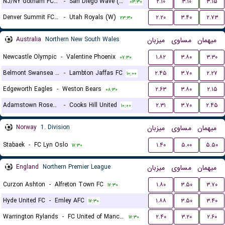
NJ/NY Gotham FC (W)
-
San Diego Wave (W)
۲.۱۰
۳.۱۰
۳.۱۵
۰۳:۳۰
Denver Summit FC (W)
-
Utah Royals (W)
۲.۲۰
۳.۴۰
۲.۷۳
۲۳:۳۰
Australia
Northern New South Wales
میزبان
مساوی
میهمان
Newcastle Olympic
-
Valentine Phoenix
۱.۸۲
۳.۸۰
۳.۳۰
۰۷:۳۰
Belmont Swansea United FC
-
Lambton Jaffas FC
۲.۴۵
۳.۷۰
۲.۲۷
۱۰:۰۰
Edgeworth Eagles
-
Weston Bears
۲.۶۳
۳.۸۰
۲.۱۵
۰۸:۳۰
Adamstown Rosebud FC
-
Cooks Hill United
۲.۳۱
۳.۷۰
۲.۴۵
۱۰:۰۰
Norway
1. Division
میزبان
مساوی
میهمان
Stabaek
-
FC Lyn Oslo
۱.۴۰
۵.۰۰
۵.۵۰
۱۷:۳۰
England
Northern Premier League
میزبان
مساوی
میهمان
Curzon Ashton
-
Alfreton Town FC
۱.۸۰
۳.۵۰
۳.۷۰
۱۷:۳۰
Hyde United FC
-
Emley AFC
۱.۸۸
۳.۵۰
۳.۴۰
۱۷:۳۰
Warrington Rylands
-
FC United of Manchester
۲.۴۰
۳.۲۰
۲.۶۰
۱۷:۳۰