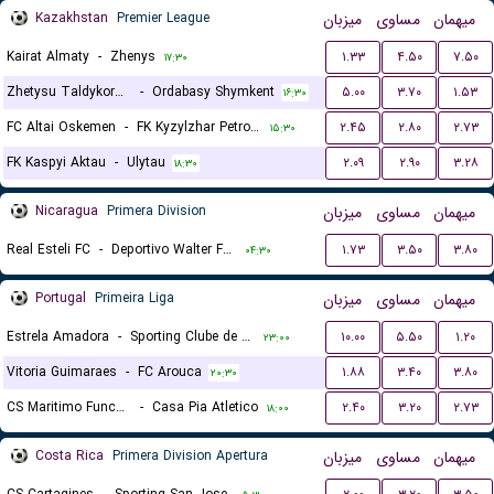
Kazakhstan
Premier League
میزبان
مساوی
میهمان
Kairat Almaty
-
Zhenys
۱.۳۳
۴.۵۰
۷.۵۰
۱۷:۳۰
Zhetysu Taldykorgan
-
Ordabasy Shymkent
۵.۰۰
۳.۷۰
۱.۵۳
۱۶:۳۰
FC Altai Oskemen
-
FK Kyzylzhar Petropavlovsk
۲.۴۵
۲.۸۰
۲.۷۳
۱۵:۳۰
FK Kaspyi Aktau
-
Ulytau
۲.۰۹
۲.۹۰
۳.۲۸
۱۸:۳۰
Nicaragua
Primera Division
میزبان
مساوی
میهمان
Real Esteli FC
-
Deportivo Walter Ferreti
۱.۷۳
۳.۵۰
۳.۸۰
۰۴:۳۰
Portugal
Primeira Liga
میزبان
مساوی
میهمان
Estrela Amadora
-
Sporting Clube de Portugal
۱۰.۰۰
۵.۵۰
۱.۲۰
۲۳:۰۰
Vitoria Guimaraes
-
FC Arouca
۱.۸۸
۳.۴۰
۳.۸۰
۲۰:۳۰
CS Maritimo Funchal
-
Casa Pia Atletico
۲.۴۰
۳.۲۰
۲.۷۳
۱۸:۰۰
Costa Rica
Primera Division Apertura
میزبان
مساوی
میهمان