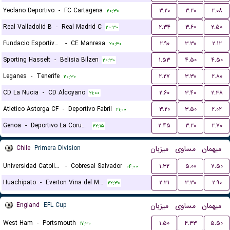
Yeclano Deportivo
-
FC Cartagena
۳.۲۰
۳.۲۰
۲.۰۸
۲۰:۳۰
Real Valladolid B
-
Real Madrid C
۲.۳۴
۳.۶۰
۲.۵۰
۲۰:۳۰
Fundacio Esportiva Grama
-
CE Manresa
۲.۹۰
۳.۳۰
۲.۱۲
۲۰:۳۰
Sporting Hasselt
-
Belisia Bilzen
۱.۵۳
۴.۵۰
۴.۵۰
۲۰:۳۰
Leganes
-
Tenerife
۲.۲۷
۳.۳۰
۲.۸۰
۲۰:۳۰
CD La Nucia
-
CD Alcoyano
۲.۶۰
۳.۴۰
۲.۳۸
۲۱:۰۰
Atletico Astorga CF
-
Deportivo Fabril
۳.۲۰
۳.۵۰
۲.۰۲
۲۱:۰۰
Genoa
-
Deportivo La Coruna
۲.۴۵
۳.۲۰
۲.۷۰
۲۲:۱۵
Chile
Primera Division
میزبان
مساوی
میهمان
Universidad Catolica
-
Cobresal Salvador
۱.۳۲
۵.۰۰
۷.۵۰
۰۴:۰۰
Huachipato
-
Everton Vina del Mar
۲.۳۱
۳.۳۰
۲.۹۰
۲۲:۳۰
England
EFL Cup
میزبان
مساوی
میهمان
West Ham
-
Portsmouth
۱.۵۰
۴.۳۳
۵.۵۰
۱۷:۳۰