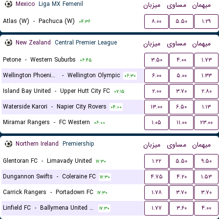
Mexico
Liga MX Femenil
میزبان
مساوی
میهمان
Atlas (W)
-
Pachuca (W)
۸.۰۰
۵.۵۰
۱.۲۹
۰۴:۳۶
New Zealand
Central Premier League
میزبان
مساوی
میهمان
Petone
-
Western Suburbs
۳.۵۰
۴.۰۰
۱.۷۳
۰۶:۴۵
Wellington Phoenix Reservers
-
Wellington Olympic
۶.۰۰
۵.۰۰
۱.۳۳
۰۶:۳۰
Island Bay United
-
Upper Hutt City FC
۲.۰۰
۳.۷۰
۲.۸۰
۰۷:۱۵
Waterside Karori
-
Napier City Rovers
۱۳.۰۰
۶.۵۰
۱.۱۳
۰۴:۰۰
Miramar Rangers
-
FC Western
۱.۰۵
۱۱.۰۰
۲۳.۰۰
۰۶:۰۰
Northern Ireland
Premiership
میزبان
مساوی
میهمان
Glentoran FC
-
Limavady United
۱.۲۲
۵.۵۰
۹.۵۰
۱۷:۳۰
Dungannon Swifts
-
Coleraine FC
۴.۷۵
۴.۲۰
۱.۵۳
۱۷:۳۰
Carrick Rangers
-
Portadown FC
۱.۷۸
۳.۷۰
۳.۷۰
۱۷:۳۰
Linfield FC
-
Ballymena United FC
۱.۷۷
۳.۶۰
۴.۰۰
۱۷:۳۰