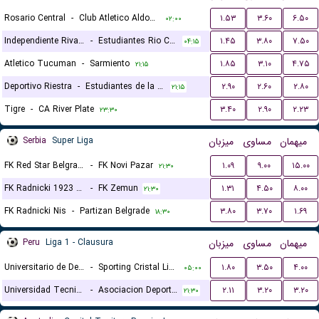
Rosario Central
-
Club Atletico Aldosivi
۱.۵۳
۳.۶۰
۶.۵۰
۰۲:۰۰
Independiente Rivadavia
-
Estudiantes Rio Cuarto
۱.۴۵
۳.۸۰
۷.۵۰
۰۴:۱۵
Atletico Tucuman
-
Sarmiento
۱.۸۵
۳.۱۰
۴.۷۵
۲۱:۱۵
Deportivo Riestra
-
Estudiantes de la Plata
۲.۹۰
۲.۶۰
۲.۸۰
۲۱:۱۵
Tigre
-
CA River Plate
۳.۴۰
۲.۹۰
۲.۲۳
۲۳:۳۰
Serbia
Super Liga
میزبان
مساوی
میهمان
FK Red Star Belgrade (Crvena Zvezda)
-
FK Novi Pazar
۱.۰۹
۹.۰۰
۱۵.۰۰
۲۱:۳۰
FK Radnicki 1923 Kragujevac
-
FK Zemun
۱.۳۱
۴.۵۰
۸.۰۰
۲۱:۳۰
FK Radnicki Nis
-
Partizan Belgrade
۳.۸۰
۳.۷۰
۱.۶۹
۱۸:۳۰
Peru
Liga 1 - Clausura
میزبان
مساوی
میهمان
Universitario de Deportes
-
Sporting Cristal Lima
۱.۸۰
۳.۵۰
۴.۰۰
۰۵:۰۰
Universidad Tecnica de Cajamarca
-
Asociacion Deportiva Tarma
۲.۱۱
۳.۲۰
۳.۲۰
۲۱:۳۰