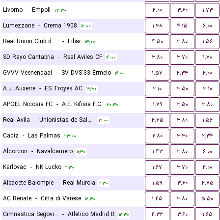
Livorno
-
Empoli
۴.۰۰
۳.۶۰
۱.۷۳
۲۲:۳۰
Lumezzane
-
Crema 1908
۱.۳۸
۴.۱۵
۶.۰۰
۱۲:۰۰
Real Union Club de Irun
-
Eibar
۴.۵۰
۳.۸۰
۱.۵۶
۱۳:۰۰
SD Rayo Cantabria
-
Real Aviles CF
۳.۸۰
۳.۷۰
۱.۷۰
۱۴:۰۰
GVVV Veenendaal
-
SV DVS'33 Ermelo
۱.۵۷
۴.۳۳
۴.۰۰
۱۶:۰۰
A.J. Auxerre
-
ES Troyes AC
۲.۱۰
۳.۵۰
۳.۱۰
۱۹:۳۰
APOEL Nicosia FC
-
A.E. Kifisia F.C.
۱.۷۹
۳.۵۰
۳.۸۰
۲۰:۳۰
Real Avila
-
Unionistas de Salamanca CF
۴.۷۵
۳.۸۰
۱.۵۶
۲۱:۰۰
Cadiz
-
Las Palmas
۲.۸۰
۳.۳۰
۲.۳۴
۲۳:۰۰
Alcorcon
-
Navalcarnero
۱.۴۳
۳.۸۰
۶.۰۰
۱۱:۳۰
Karlovac
-
NK Lucko
۱.۶۷
۳.۷۰
۴.۰۰
۱۱:۳۰
Albacete Balompie
-
Real Murcia
۱.۵۹
۳.۶۰
۴.۷۵
۱۱:۳۰
AC Renate
-
Citta di Varese
۱.۴۵
۳.۸۰
۵.۵۰
۱۲:۳۰
Gimnastica Segoviana
-
Atletico Madrid B
۴.۳۳
۳.۶۰
۱.۶۵
۱۲:۳۰