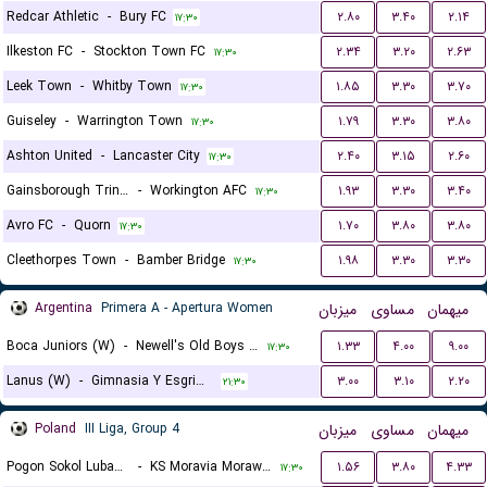
Redcar Athletic
-
Bury FC
۲.۸۰
۳.۴۰
۲.۱۴
۱۷:۳۰
Ilkeston FC
-
Stockton Town FC
۲.۳۴
۳.۲۰
۲.۶۳
۱۷:۳۰
Leek Town
-
Whitby Town
۱.۸۵
۳.۳۰
۳.۷۰
۱۷:۳۰
Guiseley
-
Warrington Town
۱.۷۹
۳.۳۰
۳.۸۰
۱۷:۳۰
Ashton United
-
Lancaster City
۲.۴۰
۳.۱۵
۲.۶۰
۱۷:۳۰
Gainsborough Trinity
-
Workington AFC
۱.۹۳
۳.۳۰
۳.۴۰
۱۷:۳۰
Avro FC
-
Quorn
۱.۷۰
۳.۸۰
۳.۸۰
۱۷:۳۰
Cleethorpes Town
-
Bamber Bridge
۱.۹۸
۳.۳۰
۳.۳۰
۱۷:۳۰
Argentina
Primera A - Apertura Women
میزبان
مساوی
میهمان
Boca Juniors (W)
-
Newell's Old Boys (W)
۱.۳۳
۴.۰۰
۹.۰۰
۱۷:۳۰
Lanus (W)
-
Gimnasia Y Esgrima La Plata (W)
۳.۰۰
۳.۱۰
۲.۲۰
۲۱:۳۰
Poland
III Liga, Group 4
میزبان
مساوی
میهمان
Pogon Sokol Lubaczow
-
KS Moravia Morawica
۱.۵۶
۳.۸۰
۴.۳۳
۱۷:۳۰