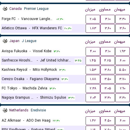
Canada
Premier League
میزبان
مساوی
میهمان
Forge FC
-
Vancouver Langley FC
۲.۰۵
۳.۱۰
۳.۳۰
۰۲:۳۰
Atletico Ottawa
-
HFX Wanderers FC
۱.۸۳
۳.۶۰
۳.۶۰
۲۰:۳۰
Japan
J League
میزبان
مساوی
میهمان
Avispa Fukuoka
-
Vissel Kobe
۴.۰۰
۳.۱۰
۱.۹۳
۱۳:۳۰
Sanfrecce Hiroshima
-
Jef United Ichihara Chiba
۱.۴۵
۴.۲۵
۶.۰۰
۱۳:۴۵
Kashiwa Reysol
-
Mito HollyHock
۱.۵۳
۳.۸۰
۵.۵۰
۱۳:۳۰
Cerezo Osaka
-
Fagiano Okayama
۱.۸۸
۳.۵۰
۳.۷۰
۱۳:۳۰
FC Tokyo
-
Machida Zelvia
۲.۳۸
۳.۰۵
۲.۹۰
۱۳:۳۰
Nagoya Grampus Eight
-
Shimizu S-pulse
۲.۰۴
۳.۳۰
۳.۳۰
۱۳:۳۰
Netherlands
Eredivisie
میزبان
مساوی
میهمان
AZ Alkmaar
-
ADO Den Haag
۱.۴۲
۴.۵۰
۶.۰۰
۲۲:۳۰
PSV Eindhoven
-
Fortuna Sittard
۱.۱۶
۷.۵۰
۱۰.۰۰