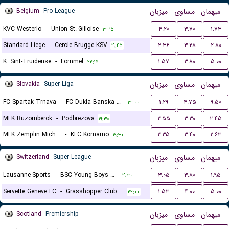
Belgium
Pro League
میزبان
مساوی
میهمان
KVC Westerlo
-
Union St.-Gilloise
۴.۲۰
۳.۷۰
۱.۷۳
۲۲:۱۵
Standard Liege
-
Cercle Brugge KSV
۲.۳۶
۳.۲۸
۲.۸۰
۱۹:۴۵
K. Sint-Truidense
-
Lommel
۱.۵۷
۳.۸۰
۵.۰۰
۲۲:۱۵
Slovakia
Super Liga
میزبان
مساوی
میهمان
FC Spartak Trnava
-
FC Dukla Banska Bystrica
۱.۲۹
۴.۷۵
۹.۵۰
۲۲:۰۰
MFK Ruzomberok
-
Podbrezova
۲.۵۵
۳.۳۰
۲.۴۵
۱۹:۳۰
MFK Zemplin Michalovce
-
KFC Komarno
۲.۳۵
۳.۴۰
۲.۶۳
۱۹:۳۰
Switzerland
Super League
میزبان
مساوی
میهمان
Lausanne-Sports
-
BSC Young Boys Bern
۳.۰۵
۳.۸۰
۱.۹۵
۱۹:۳۰
Servette Geneve FC
-
Grasshopper Club Zurich
۱.۵۳
۴.۰۰
۵.۰۰
۲۲:۰۰
Scotland
Premiership
میزبان
مساوی
میهمان