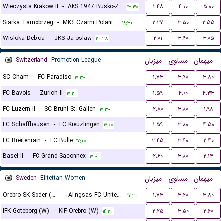
Wieczysta Krakow II
-
AKS 1947 Busko-Zdroj
۱.۴۸
۴.۰۰
۵.۰۰
۱۳:۳۰
Siarka Tarnobrzeg
-
MKS Czarni Polaniec
۲.۲۷
۳.۵۰
۲.۵۵
۱۸:۳۰
Wisloka Debica
-
JKS Jaroslaw
۲.۰۱
۳.۴۰
۳.۰۵
۲۰:۳۸
Switzerland
Promotion League
میزبان
مساوی
میهمان
SC Cham
-
FC Paradiso
۱.۷۳
۳.۷۰
۳.۸۰
۱۷:۳۰
FC Bavois
-
Zurich II
۱.۵۹
۴.۰۰
۴.۳۳
۱۷:۳۰
FC Luzern II
-
SC Bruhl St. Gallen
۲.۸۰
۳.۸۰
۱.۹۸
۱۷:۳۰
FC Schaffhausen
-
FC Kreuzlingen
۱.۵۹
۳.۸۰
۴.۵۰
۱۷:۰۰
FC Breitenrain
-
FC Bulle
۲.۴۵
۳.۴۰
۲.۴۰
۱۷:۰۰
Basel II
-
FC Grand-Saconnex
۲.۶۰
۳.۸۰
۲.۱۴
۱۷:۰۰
Sweden
Elitettan Women
میزبان
مساوی
میهمان
Orebro SK Soder (W)
-
Alingsas FC United (W)
۱.۷۳
۳.۴۰
۳.۸۰
۱۷:۳۰
IFK Goteborg (W)
-
KIF Orebro (W)
۲.۲۵
۳.۵۰
۲.۶۰
۱۴:۳۰