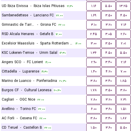
UD Ibiza Eivissa
-
Ibiza Islas Pitiusas
۱.۱۶
۵.۵۰
۱۳.۲۵
۲۱:۳۰
Sambenedettese
-
Lanciano FC
۱.۶۹
۳.۵۰
۴.۵۰
۲۲:۰۰
Gimnastic de Tarragona
-
Girona FC
۳.۱۰
۳.۲۰
۲.۱۶
۲۲:۰۰
RSD Alcala Henares
-
Getafe B
۲.۴۵
۳.۰۵
۲.۶۰
۱۲:۰۰
Excelsior Maassluis
-
Sparta Rotterdam Reserves
۳.۰۰
۳.۵۰
۲.۰۱
۱۶:۰۰
KSC Lokeren-Temse
-
Umm Salal
۱.۳۶
۴.۵۰
۵.۵۰
۱۶:۳۰
Angers SCO
-
FC Lorient
۲.۹۰
۳.۴۰
۲.۱۶
۱۹:۰۰
Cittadella
-
Luparense
۱.۴۰
۴.۲۰
۷.۰۰
۱۹:۳۰
Marino de Luanco
-
Ponferradina
۳.۸۰
۳.۴۰
۱.۸۵
۲۰:۳۰
Burgos CF
-
Cultural Leonesa
۱.۷۸
۳.۵۰
۳.۸۰
۲۰:۳۰
Cagliari
-
OGC Nice
۲.۸۰
۳.۲۰
۲.۳۱
۲۲:۰۰
Avellino
-
Torino FC
۶.۰۰
۳.۶۰
۱.۵۱
۲۲:۰۰
AC Forli
-
Cesena FC
۳.۸۰
۳.۴۰
۱.۸۷
۲۲:۰۰
CD Teruel
-
Castellon B
۱.۵۰
۳.۶۰
۵.۵۰
۲۲:۰۰