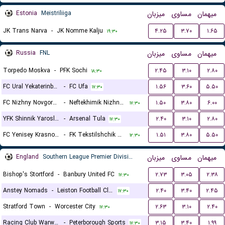
Estonia
Meistriliiga
میزبان
مساوی
میهمان
JK Trans Narva
-
JK Nomme Kalju
۴.۲۵
۳.۷۰
۱.۶۵
۱۹:۳۰
Russia
FNL
میزبان
مساوی
میهمان
Torpedo Moskva
-
PFK Sochi
۲.۴۵
۳.۱۰
۲.۸۰
۱۸:۳۰
FC Ural Yekaterinburg
-
FC Ufa
۱.۵۶
۳.۶۰
۵.۵۰
۱۷:۳۰
FC Nizhny Novgorod
-
Neftekhimik Nizhnekamsk
۱.۵۰
۳.۸۰
۶.۰۰
۱۷:۳۰
YFK Shinnik Yaroslav
-
Arsenal Tula
۲.۴۰
۳.۱۰
۲.۸۰
۱۷:۳۰
FC Yenisey Krasnoyarsk
-
FK Tekstilshchik TeleCom Ivanovo
۱.۵۱
۳.۸۰
۵.۵۰
۱۲:۳۰
England
Southern League Premier Division Central
میزبان
مساوی
میهمان
Bishop's Stortford
-
Banbury United FC
۲.۷۳
۳.۰۵
۲.۳۸
۱۷:۳۰
Anstey Nomads
-
Leiston Football Club
۲.۴۰
۳.۴۰
۲.۴۵
۱۷:۳۰
Stratford Town
-
Worcester City
۲.۶۳
۳.۱۰
۲.۴۰
۱۷:۳۰
Racing Club Warwick
-
Peterborough Sports
۳.۱۵
۳.۴۰
۱.۹۹
۱۷:۳۰