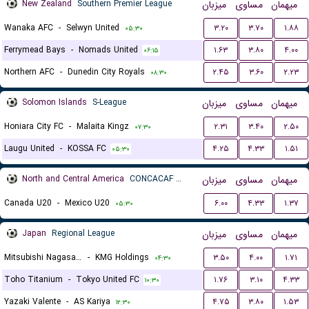
New Zealand
Southern Premier League
میزبان
مساوی
میهمان
Wanaka AFC
-
Selwyn United
۳.۲۰
۳.۷۰
۱.۸۸
۰۵:۳۰
Ferrymead Bays
-
Nomads United
۱.۶۳
۳.۸۰
۴.۰۰
۰۶:۱۵
Northern AFC
-
Dunedin City Royals
۲.۴۵
۳.۶۰
۲.۲۳
۰۸:۳۰
Solomon Islands
S-League
میزبان
مساوی
میهمان
Honiara City FC
-
Malaita Kingz
۲.۳۱
۳.۴۰
۲.۵۰
۰۷:۳۰
Laugu United
-
KOSSA FC
۴.۲۵
۴.۳۳
۱.۵۱
۰۵:۳۰
North and Central America
CONCACAF Championship U20
میزبان
مساوی
میهمان
Canada U20
-
Mexico U20
۶.۰۰
۴.۳۳
۱.۳۷
۰۵:۳۰
Japan
Regional League
میزبان
مساوی
میهمان
Mitsubishi Nagasaki SC
-
KMG Holdings
۳.۵۰
۴.۰۰
۱.۷۱
۰۴:۳۰
Toho Titanium
-
Tokyo United FC
۱.۷۶
۳.۱۰
۴.۳۳
۱۰:۳۰
Yazaki Valente
-
AS Kariya
۴.۷۵
۳.۸۰
۱.۵۳
۱۲:۳۰