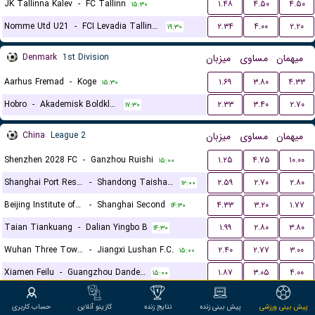
JK Tallinna Kalev
-
FC Tallinn
۱.۴۸
۴.۵۰
۴.۵۰
۱۵:۳۰
Nomme Utd U21
-
FCI Levadia Tallinn II
۲.۳۴
۴.۰۰
۲.۲۰
۱۹:۳۰
Denmark
1st Division
میزبان
مساوی
میهمان
Aarhus Fremad
-
Koge
۱.۶۹
۳.۸۰
۴.۳۳
۱۵:۳۰
Hobro
-
Akademisk Boldklub Gladsaxe
۲.۳۳
۳.۴۰
۲.۷۰
۱۷:۳۰
China
League 2
میزبان
مساوی
میهمان
Shenzhen 2028 FC
-
Ganzhou Ruishi
۱.۲۵
۴.۷۵
۱۰.۰۰
۱۵:۰۰
Shanghai Port Reserves
-
Shandong Taishan Reserves
۲.۵۹
۲.۷۰
۲.۸۰
۱۲:۰۰
Beijing Institute of Technology FC
-
Shanghai Second
۴.۳۳
۳.۲۰
۱.۷۷
۱۴:۳۰
Taian Tiankuang
-
Dalian Yingbo B
۱.۹۹
۲.۸۰
۳.۸۰
۱۴:۳۰
Wuhan Three Towns II
-
Jiangxi Lushan F.C.
۲.۴۰
۲.۷۷
۳.۰۰
۱۵:۰۰
Xiamen Feilu
-
Guangzhou Dandelion Alpha FC
۱.۸۷
۳.۰۵
۴.۰۰
۱۵:۰۰
Chengdu Rongcheng II
-
Hubei Istar F.C.
۲.۰۷
۳.۰۰
۳.۴۰
۱۵:۰۵
پیش بینی ورزشی
پیش بینی زنده
نتایج زنده
کازینو آنلاین
حساب کاربری