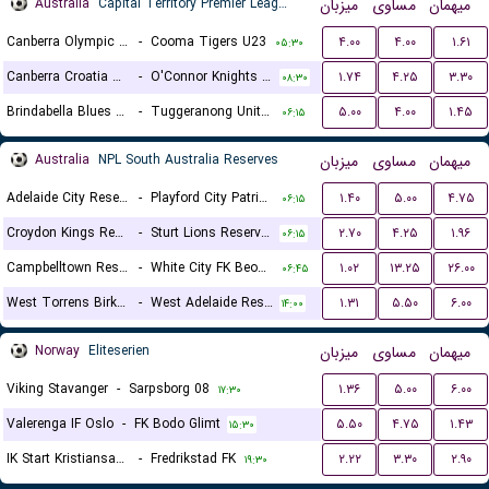
Australia
Capital Territory Premier League U23
میزبان
مساوی
میهمان
Canberra Olympic U23
-
Cooma Tigers U23
۴.۰۰
۴.۰۰
۱.۶۱
۰۵:۳۰
Canberra Croatia U23
-
O'Connor Knights U23
۱.۷۴
۴.۲۵
۳.۳۰
۰۸:۳۰
Brindabella Blues U23
-
Tuggeranong United U23
۵.۰۰
۴.۰۰
۱.۴۵
۰۶:۱۵
Australia
NPL South Australia Reserves
میزبان
مساوی
میهمان
Adelaide City Reserves
-
Playford City Patriots Reserves
۱.۴۰
۵.۰۰
۴.۷۵
۰۶:۱۵
Croydon Kings Reserves
-
Sturt Lions Reserves
۲.۷۰
۴.۲۵
۱.۹۶
۰۶:۱۵
Campbelltown Reserves
-
White City FK Beograd Reserve
۱.۰۲
۱۳.۲۵
۲۶.۰۰
۰۶:۴۵
West Torrens Birkalla Reserves
-
West Adelaide Reserves
۱.۳۱
۵.۵۰
۶.۰۰
۱۴:۰۰
Norway
Eliteserien
میزبان
مساوی
میهمان
Viking Stavanger
-
Sarpsborg 08
۱.۳۶
۵.۰۰
۶.۰۰
۱۷:۳۰
Valerenga IF Oslo
-
FK Bodo Glimt
۵.۵۰
۴.۷۵
۱.۴۳
۱۵:۳۰
IK Start Kristiansand
-
Fredrikstad FK
۲.۲۲
۳.۳۰
۲.۹۰
۱۹:۳۰