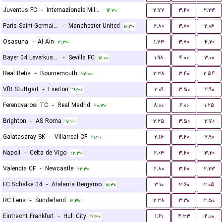
Juventus FC
-
Internazionale Milano
۲.۷۷
۳.۴۰
۲.۲۳
۱۴:۳۰
Paris Saint-Germain FC
-
Manchester United
۲.۸۰
۳.۸۰
۲.۰۶
۱۸:۳۰
Osasuna
-
Al Ain
۱.۷۳
۳.۷۰
۴.۲۰
۲۱:۳۰
Bayer 04 Leverkusen
-
Sevilla FC
۱.۹۸
۴.۰۰
۳.۰۰
۱۷:۰۰
Real Betis
-
Bournemouth
۲.۳۸
۳.۴۰
۲.۵۴
۲۲:۰۰
VfB Stuttgart
-
Everton
۲.۰۹
۳.۵۰
۲.۹۰
۱۸:۳۰
Ferencvarosi TC
-
Real Madrid
۸.۰۰
۶.۰۰
۱.۲۵
۲۰:۳۰
Brighton
-
AS Roma
۲.۲۵
۳.۵۰
۲.۷۰
۱۷:۳۰
Galatasaray SK
-
Villarreal CF
۲.۱۶
۳.۴۰
۲.۹۰
۲۱:۳۰
Napoli
-
Celta de Vigo
۲.۰۳
۳.۴۰
۳.۲۰
۲۲:۳۰
Valencia CF
-
Newcastle
۲.۸۰
۳.۴۰
۲.۲۳
۲۲:۳۰
FC Schalke 04
-
Atalanta Bergamo
۳.۱۰
۳.۶۰
۲.۰۵
۱۸:۳۰
RC Lens
-
Sunderland
۲.۳۸
۳.۳۰
۲.۵۰
۱۷:۳۰
Eintracht Frankfurt
-
Hull City
۱.۶۱
۴.۳۳
۴.۰۰
۱۶:۳۰