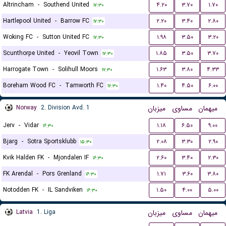
Altrincham
-
Southend United
۴.۲۰
۳.۷۰
۱.۷۰
۱۷:۳۰
Hartlepool United
-
Barrow FC
۲.۲۰
۳.۴۰
۲.۸۰
۱۷:۳۰
Woking FC
-
Sutton United FC
۱.۹۸
۳.۵۰
۳.۲۰
۱۷:۳۰
Scunthorpe United
-
Yeovil Town
۱.۸۵
۳.۵۰
۳.۷۰
۱۷:۳۰
Harrogate Town
-
Solihull Moors
۱.۶۳
۳.۸۰
۴.۳۳
۱۷:۳۰
Boreham Wood FC
-
Tamworth FC
۱.۴۰
۴.۵۰
۶.۰۰
۱۷:۳۰
Norway
2. Division Avd. 1
میزبان
مساوی
میهمان
Jerv
-
Vidar
۱.۱۸
۶.۵۰
۹.۰۰
۱۶:۳۰
Bjarg
-
Sotra Sportsklubb
۲.۰۸
۳.۳۰
۲.۹۰
۱۵:۳۰
Kvik Halden FK
-
Mjondalen IF
۲.۶۰
۳.۴۰
۲.۳۰
۱۶:۳۰
FK Arendal
-
Pors Grenland
۱.۷۱
۳.۶۰
۳.۸۰
۱۶:۳۰
Notodden FK
-
IL Sandviken
۱.۵۰
۴.۰۰
۵.۰۰
۱۶:۳۰
Latvia
1. Liga
میزبان
مساوی
میهمان