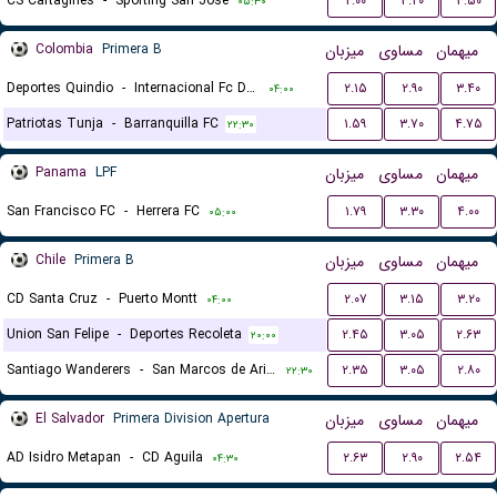
CS Cartagines
-
Sporting San Jose
۲.۰۰
۳.۲۰
۳.۵۰
۰۵:۳۰
Colombia
Primera B
میزبان
مساوی
میهمان
Deportes Quindio
-
Internacional Fc De Palmira
۲.۱۵
۲.۹۰
۳.۴۰
۰۴:۰۰
Patriotas Tunja
-
Barranquilla FC
۱.۵۹
۳.۷۰
۴.۷۵
۲۲:۳۰
Panama
LPF
میزبان
مساوی
میهمان
San Francisco FC
-
Herrera FC
۱.۷۹
۳.۳۰
۴.۰۰
۰۵:۰۰
Chile
Primera B
میزبان
مساوی
میهمان
CD Santa Cruz
-
Puerto Montt
۲.۰۷
۳.۱۵
۳.۲۰
۰۴:۰۰
Union San Felipe
-
Deportes Recoleta
۲.۴۵
۳.۰۵
۲.۶۳
۲۰:۰۰
Santiago Wanderers
-
San Marcos de Arica
۲.۳۵
۳.۰۵
۲.۸۰
۲۲:۳۰
El Salvador
Primera Division Apertura
میزبان
مساوی
میهمان
AD Isidro Metapan
-
CD Aguila
۲.۶۳
۲.۹۰
۲.۵۴
۰۴:۳۰