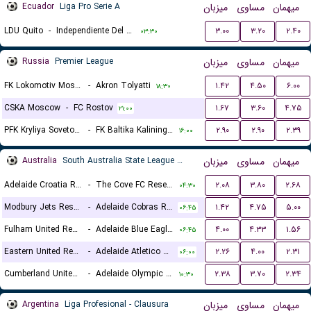
Ecuador
Liga Pro Serie A
میزبان
مساوی
میهمان
LDU Quito
-
Independiente Del Valle
۳.۰۰
۳.۲۰
۲.۴۰
۰۳:۳۰
Russia
Premier League
میزبان
مساوی
میهمان
FK Lokomotiv Moscow
-
Akron Tolyatti
۱.۴۲
۴.۵۰
۶.۰۰
۱۸:۳۰
CSKA Moscow
-
FC Rostov
۱.۶۷
۳.۶۰
۴.۷۵
۲۱:۰۰
PFK Kryliya Sovetov Samara
-
FK Baltika Kaliningrad
۲.۹۰
۲.۹۰
۲.۳۹
۱۶:۰۰
Australia
South Australia State League 1 Reserves
میزبان
مساوی
میهمان
Adelaide Croatia Raiders Reserves
-
The Cove FC Reserves
۲.۰۸
۳.۸۰
۲.۶۸
۰۴:۳۰
Modbury Jets Reserves
-
Adelaide Cobras Reserves
۱.۴۲
۴.۷۵
۵.۰۰
۰۶:۴۵
Fulham United Reserves
-
Adelaide Blue Eagles Reserves
۴.۰۰
۴.۳۳
۱.۵۶
۰۶:۴۵
Eastern United Reserves
-
Adelaide Atletico Reserves
۲.۲۶
۴.۰۰
۲.۳۱
۰۶:۰۰
Cumberland United Reserves
-
Adelaide Olympic FC Reserves
۲.۳۸
۳.۷۰
۲.۳۴
۱۰:۳۰
Argentina
Liga Profesional - Clausura
میزبان
مساوی
میهمان