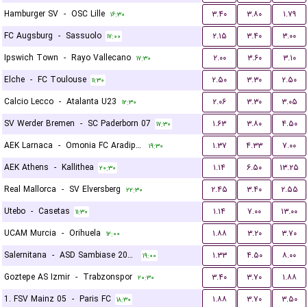
Hamburger SV
-
OSC Lille
۳.۴۰
۳.۸۰
۱.۷۹
۱۶:۳۰
FC Augsburg
-
Sassuolo
۲.۱۵
۳.۴۰
۳.۰۰
۱۷:۰۰
Ipswich Town
-
Rayo Vallecano
۲.۰۰
۳.۶۰
۳.۱۰
۱۷:۳۰
Elche
-
FC Toulouse
۲.۵۰
۳.۳۰
۲.۵۰
۱۱:۳۰
Calcio Lecco
-
Atalanta U23
۲.۰۶
۳.۳۰
۳.۰۵
۱۲:۳۰
SV Werder Bremen
-
SC Paderborn 07
۱.۶۳
۳.۸۰
۴.۵۰
۱۷:۳۰
AEK Larnaca
-
Omonia FC Aradippou
۱.۳۷
۴.۳۳
۷.۰۰
۱۹:۳۰
AEK Athens
-
Kallithea
۱.۱۴
۶.۵۰
۱۳.۲۵
۲۰:۳۰
Real Mallorca
-
SV Elversberg
۲.۴۵
۳.۴۰
۲.۵۵
۲۲:۳۰
Utebo
-
Casetas
۱.۱۴
۷.۰۰
۱۳.۰۰
۱۱:۳۰
UCAM Murcia
-
Orihuela
۱.۸۸
۳.۲۰
۳.۷۰
۱۲:۰۰
Salernitana
-
ASD Sambiase 2023
۱.۳۳
۴.۵۰
۸.۰۰
۱۹:۰۰
Goztepe AS Izmir
-
Trabzonspor
۳.۴۰
۳.۷۰
۱.۸۸
۲۰:۳۰
1. FSV Mainz 05
-
Paris FC
۱.۸۸
۳.۷۰
۳.۵۰
۱۸:۳۰