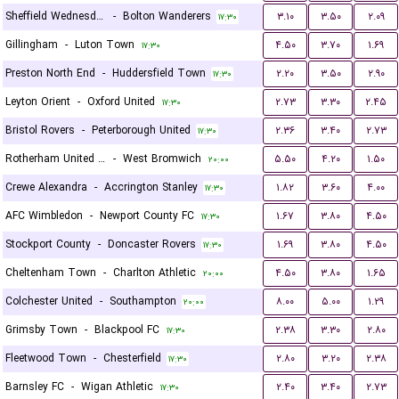
Sheffield Wednesday
-
Bolton Wanderers
۳.۱۰
۳.۵۰
۲.۰۹
۱۷:۳۰
Gillingham
-
Luton Town
۴.۵۰
۳.۷۰
۱.۶۹
۱۷:۳۰
Preston North End
-
Huddersfield Town
۲.۲۰
۳.۵۰
۲.۹۰
۱۷:۳۰
Leyton Orient
-
Oxford United
۲.۷۳
۳.۳۰
۲.۴۵
۱۷:۳۰
Bristol Rovers
-
Peterborough United
۲.۳۶
۳.۴۰
۲.۷۳
۱۷:۳۰
Rotherham United FC
-
West Bromwich
۵.۵۰
۴.۲۰
۱.۵۰
۲۰:۰۰
Crewe Alexandra
-
Accrington Stanley
۱.۸۲
۳.۶۰
۴.۰۰
۱۷:۳۰
AFC Wimbledon
-
Newport County FC
۱.۶۷
۳.۸۰
۴.۵۰
۱۷:۳۰
Stockport County
-
Doncaster Rovers
۱.۶۹
۳.۸۰
۴.۵۰
۱۷:۳۰
Cheltenham Town
-
Charlton Athletic
۴.۵۰
۳.۸۰
۱.۶۵
۲۰:۰۰
Colchester United
-
Southampton
۸.۰۰
۵.۰۰
۱.۲۹
۲۰:۰۰
Grimsby Town
-
Blackpool FC
۲.۳۸
۳.۳۰
۲.۸۰
۱۷:۳۰
Fleetwood Town
-
Chesterfield
۲.۸۰
۳.۲۰
۲.۳۸
۱۷:۳۰
Barnsley FC
-
Wigan Athletic
۲.۴۰
۳.۴۰
۲.۷۳
۱۷:۳۰