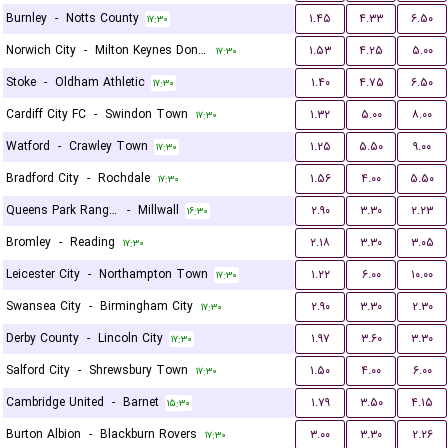
Burnley
-
Notts County
۱.۴۵
۴.۳۳
۶.۵۰
۱۷:۳۰
Norwich City
-
Milton Keynes Dons FC
۱.۵۳
۴.۲۵
۵.۰۰
۱۷:۳۰
Stoke
-
Oldham Athletic
۱.۴۰
۴.۷۵
۶.۵۰
۱۷:۳۰
Cardiff City FC
-
Swindon Town
۱.۳۲
۵.۰۰
۸.۰۰
۱۷:۳۰
Watford
-
Crawley Town
۱.۲۵
۵.۵۰
۹.۰۰
۱۷:۳۰
Bradford City
-
Rochdale
۱.۵۶
۴.۰۰
۵.۵۰
۱۷:۳۰
Queens Park Rangers
-
Millwall
۲.۹۰
۳.۳۰
۲.۲۳
۱۶:۳۰
Bromley
-
Reading
۲.۱۸
۳.۳۰
۳.۰۵
۱۷:۳۰
Leicester City
-
Northampton Town
۱.۲۲
۶.۰۰
۱۰.۰۰
۱۷:۳۰
Swansea City
-
Birmingham City
۲.۹۰
۳.۳۰
۲.۳۰
۱۷:۳۰
Derby County
-
Lincoln City
۱.۹۷
۳.۶۰
۳.۳۰
۱۷:۳۰
Salford City
-
Shrewsbury Town
۱.۵۰
۴.۰۰
۶.۰۰
۱۷:۳۰
Cambridge United
-
Barnet
۱.۷۹
۳.۵۰
۴.۱۵
۱۵:۳۰
Burton Albion
-
Blackburn Rovers
۳.۰۰
۳.۳۰
۲.۲۶
۱۷:۳۰