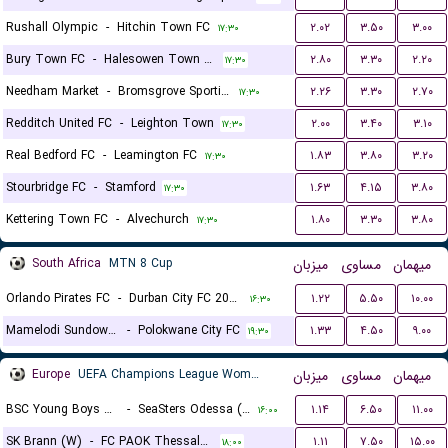
Rushall Olympic
-
Hitchin Town FC
۲.۰۲
۳.۵۰
۳.۰۰
۱۷:۳۰
Bury Town FC
-
Halesowen Town FC
۲.۸۰
۳.۳۰
۲.۲۰
۱۷:۳۰
Needham Market
-
Bromsgrove Sporting
۲.۲۶
۳.۳۰
۲.۷۰
۱۷:۳۰
Redditch United FC
-
Leighton Town
۲.۰۰
۳.۴۰
۳.۱۰
۱۷:۳۰
Real Bedford FC
-
Leamington FC
۱.۸۳
۳.۸۰
۳.۲۰
۱۷:۳۰
Stourbridge FC
-
Stamford
۱.۶۳
۴.۱۵
۳.۸۰
۱۷:۳۰
Kettering Town FC
-
Alvechurch
۱.۸۰
۳.۳۰
۳.۸۰
۱۷:۳۰
South Africa
MTN 8 Cup
میزبان
مساوی
میهمان
Orlando Pirates FC
-
Durban City FC 2024
۱.۲۲
۵.۵۰
۱۰.۰۰
۱۶:۳۰
Mamelodi Sundowns FC
-
Polokwane City FC
۱.۳۳
۴.۵۰
۹.۰۰
۱۹:۳۰
Europe
UEFA Champions League Women Qualification
میزبان
مساوی
میهمان
BSC Young Boys Berna (W)
-
SeaSters Odessa (W)
۱.۱۴
۶.۵۰
۱۱.۰۰
۱۶:۰۰
SK Brann (W)
-
FC PAOK Thessaloniki (W)
۱.۱۱
۷.۵۰
۱۵.۰۰
۱۸:۰۰