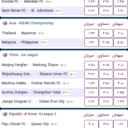
Dundee FC
-
Aberdeen FC
۲.۶۳
۳.۳۰
۲.۴۵
۱۷:۳۰
Saint Mirren FC
-
St. Johnstone
۲.۲۷
۳.۲۰
۲.۹۰
۱۷:۳۰
Asia
ASEAN Championship
میزبان
مساوی
میهمان
Thailand
-
Myanmar
۱.۳۳
۴.۵۰
۶.۰۰
۱۶:۳۰
Malaysia
-
Philippines
۱.۴۲
۴.۲۵
۵.۵۰
۱۶:۳۰
China
Jia League
میزبان
مساوی
میهمان
Nanjing Fengfan
-
Nantong Zhiyun
۳.۵۰
۳.۰۵
۲.۰۰
۱۵:۰۰
Shijiazhuang Gongfu FC
-
Shaanxi Union FC
۳.۳۰
۳.۰۰
۲.۰۸
۱۵:۰۰
Meizhou Hakka
-
Foshan Nanshi FC
۱.۷۳
۳.۵۰
۴.۰۰
۱۵:۰۰
Suzhou Dongwu
-
Changchun Yatai
۲.۶۰
۳.۰۰
۲.۵۵
۱۴:۳۰
Jiangxi Dingnan United F.C
-
Dalian K'un City
۲.۲۷
۳.۲۰
۲.۷۳
۱۵:۳۰
Republic of Korea
K-League 2
میزبان
مساوی
میهمان
Paju Citizen FC
-
Suwon City
۴.۰۰
۳.۶۰
۱.۷۱
۱۴:۳۰