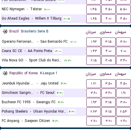
۲۱:۳۰
NEC Nijmegen
-
Telstar
۱.۴۵
۴.۵۰
۵.۵۰
۱۸:۰۰
Go Ahead Eagles
-
Willem II Tilburg
۱.۶۵
۴.۰۰
۴.۵۰
۲۰:۱۵
Brazil
Brasileiro Serie B
میزبان
مساوی
میهمان
Operario Ferroviario EC PR
-
Sao Bernardo FC
۱.۹۳
۳.۱۵
۳.۸۰
۰۲:۰۰
Ceara SC CE
-
AA Ponte Preta
۱.۴۳
۴.۰۰
۷.۰۰
۰۳:۰۰
Vila Nova GO
-
Sport Club do Recife
۲.۱۵
۳.۰۵
۳.۴۰
۲۲:۳۰
Republic of Korea
K-League 1
میزبان
مساوی
میهمان
Jeonbuk Hyundai Motors FC
-
Jeju United
۱.۷۱
۳.۵۰
۴.۵۰
۱۴:۳۰
Gimcheon Sangmu FC
-
FC Seoul
۳.۶۰
۳.۴۰
۱.۹۱
۱۴:۳۰
Bucheon FC 1995
-
Gwangju FC
۱.۹۳
۳.۱۵
۳.۸۰
۱۴:۳۰
Pohang Steelers
-
Ulsan Hyundai Horang-i
۲.۶۳
۳.۱۵
۲.۵۴
۱۴:۳۰
FC Anyang
-
Daejeon Citizen
۲.۷۰
۳.۲۰
۲.۴۰
۱۴:۳۰