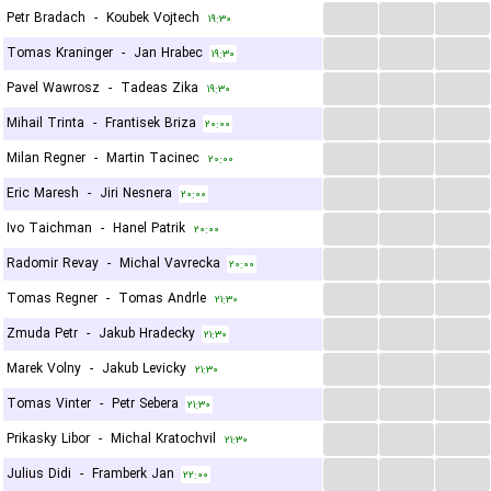
...
...
...
Petr Bradach
-
Koubek Vojtech
۱۹:۳۰
...
...
...
Tomas Kraninger
-
Jan Hrabec
۱۹:۳۰
...
...
...
Pavel Wawrosz
-
Tadeas Zika
۱۹:۳۰
...
...
...
Mihail Trinta
-
Frantisek Briza
۲۰:۰۰
...
...
...
Milan Regner
-
Martin Tacinec
۲۰:۰۰
...
...
...
Eric Maresh
-
Jiri Nesnera
۲۰:۰۰
...
...
...
Ivo Taichman
-
Hanel Patrik
۲۰:۰۰
...
...
...
Radomir Revay
-
Michal Vavrecka
۲۰:۰۰
...
...
...
Tomas Regner
-
Tomas Andrle
۲۱:۳۰
...
...
...
Zmuda Petr
-
Jakub Hradecky
۲۱:۳۰
...
...
...
Marek Volny
-
Jakub Levicky
۲۱:۳۰
...
...
...
Tomas Vinter
-
Petr Sebera
۲۱:۳۰
...
...
...
Prikasky Libor
-
Michal Kratochvil
۲۱:۳۰
...
...
...
Julius Didi
-
Framberk Jan
۲۲:۰۰