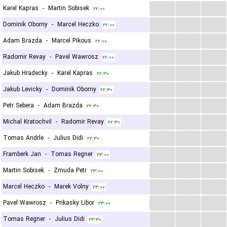
...
...
...
Karel Kapras
-
Martin Sobisek
۲۲:۰۰
...
...
...
Dominik Oborny
-
Marcel Heczko
۲۲:۰۰
...
...
...
Adam Brazda
-
Marcel Pikous
۲۲:۰۰
...
...
...
Radomir Revay
-
Pavel Wawrosz
۲۲:۰۰
...
...
...
Jakub Hradecky
-
Karel Kapras
۲۲:۳۰
...
...
...
Jakub Levicky
-
Dominik Oborny
۲۲:۳۰
...
...
...
Petr Sebera
-
Adam Brazda
۲۲:۳۰
...
...
...
Michal Kratochvil
-
Radomir Revay
۲۲:۳۰
...
...
...
Tomas Andrle
-
Julius Didi
۲۲:۳۰
...
...
...
Framberk Jan
-
Tomas Regner
۲۳:۰۰
...
...
...
Martin Sobisek
-
Zmuda Petr
۲۳:۰۰
...
...
...
Marcel Heczko
-
Marek Volny
۲۳:۰۰
...
...
...
Pavel Wawrosz
-
Prikasky Libor
۲۳:۰۰
...
...
...
Tomas Regner
-
Julius Didi
۲۳:۳۰