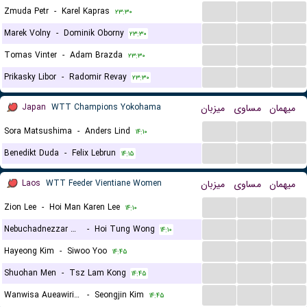
...
...
...
Zmuda Petr
-
Karel Kapras
۲۳:۳۰
...
...
...
Marek Volny
-
Dominik Oborny
۲۳:۳۰
...
...
...
Tomas Vinter
-
Adam Brazda
۲۳:۳۰
...
...
...
Prikasky Libor
-
Radomir Revay
۲۳:۳۰
Japan
WTT Champions Yokohama
میزبان
مساوی
میهمان
...
...
...
Sora Matsushima
-
Anders Lind
۱۴:۱۰
...
...
...
Benedikt Duda
-
Felix Lebrun
۱۴:۱۵
Laos
WTT Feeder Vientiane Women
میزبان
مساوی
میهمان
...
...
...
Zion Lee
-
Hoi Man Karen Lee
۱۴:۱۰
...
...
...
Nebuchadnezzar Almaira
-
Hoi Tung Wong
۱۴:۱۰
...
...
...
Hayeong Kim
-
Siwoo Yoo
۱۴:۴۵
...
...
...
Shuohan Men
-
Tsz Lam Kong
۱۴:۴۵
...
...
...
Wanwisa Aueawiriyayothin
-
Seongjin Kim
۱۴:۴۵