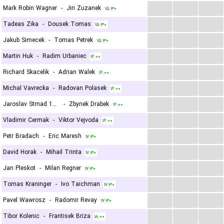
...
...
...
Mark Robin Wagner
-
Jiri Zuzanek
۱۵:۳۰
...
...
...
Tadeas Zika
-
Dousek Tomas
۱۵:۳۰
...
...
...
Jakub Simecek
-
Tomas Petrek
۱۵:۳۰
...
...
...
Martin Huk
-
Radim Urbaniec
۱۶:۰۰
...
...
...
Richard Skacelik
-
Adrian Walek
۱۶:۰۰
...
...
...
Michal Vavrecka
-
Radovan Polasek
۱۶:۰۰
...
...
...
Jaroslav Strnad 1964
-
Zbynek Drabek
۱۶:۰۰
...
...
...
Vladimir Cermak
-
Viktor Vejvoda
۱۶:۰۰
...
...
...
Petr Bradach
-
Eric Maresh
۱۷:۳۰
...
...
...
David Horak
-
Mihail Trinta
۱۷:۳۰
...
...
...
Jan Pleskot
-
Milan Regner
۱۷:۳۰
...
...
...
Tomas Kraninger
-
Ivo Taichman
۱۷:۳۰
...
...
...
Pavel Wawrosz
-
Radomir Revay
۱۷:۳۰
...
...
...
Tibor Kolenic
-
Frantisek Briza
۱۸:۰۰