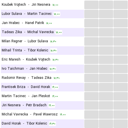
...
...
...
Koubek Vojtech
-
Jiri Nesnera
۱۸:۰۰
...
...
...
Lubor Sulava
-
Martin Tacinec
۱۸:۰۰
...
...
...
Jan Hrabec
-
Hanel Patrik
۱۸:۰۰
...
...
...
Tadeas Zika
-
Michal Vavrecka
۱۸:۰۰
...
...
...
Milan Regner
-
Lubor Sulava
۱۸:۳۰
...
...
...
Mihail Trinta
-
Tibor Kolenic
۱۸:۳۰
...
...
...
Eric Maresh
-
Koubek Vojtech
۱۸:۳۰
...
...
...
Ivo Taichman
-
Jan Hrabec
۱۸:۳۰
...
...
...
Radomir Revay
-
Tadeas Zika
۱۸:۳۰
...
...
...
Frantisek Briza
-
David Horak
۱۹:۰۰
...
...
...
Martin Tacinec
-
Jan Pleskot
۱۹:۰۰
...
...
...
Jiri Nesnera
-
Petr Bradach
۱۹:۰۰
...
...
...
Michal Vavrecka
-
Pavel Wawrosz
۱۹:۰۰
...
...
...
David Horak
-
Tibor Kolenic
۱۹:۳۰