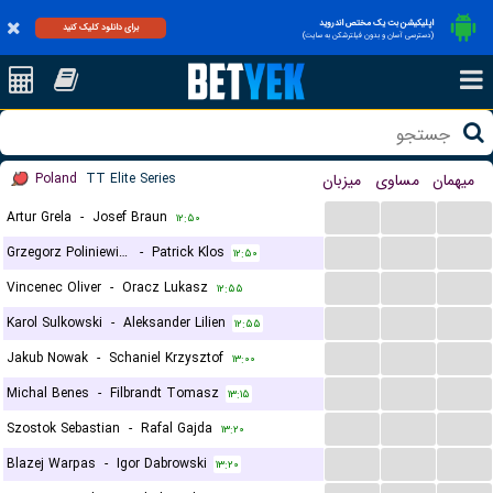
اپلیکیشن بت یک مختص اندروید
برای دانلود کلیک کنید
(دسترسی آسان و بدون فیلترشکن به سایت)
Poland
TT Elite Series
میزبان
مساوی
میهمان
...
...
...
Artur Grela
-
Josef Braun
۱۲:۵۰
...
...
...
Grzegorz Poliniewicz
-
Patrick Klos
۱۲:۵۰
...
...
...
Vincenec Oliver
-
Oracz Lukasz
۱۲:۵۵
...
...
...
Karol Sulkowski
-
Aleksander Lilien
۱۲:۵۵
...
...
...
Jakub Nowak
-
Schaniel Krzysztof
۱۳:۰۰
...
...
...
Michal Benes
-
Filbrandt Tomasz
۱۳:۱۵
...
...
...
Szostok Sebastian
-
Rafal Gajda
۱۳:۲۰
...
...
...
Blazej Warpas
-
Igor Dabrowski
۱۳:۲۰