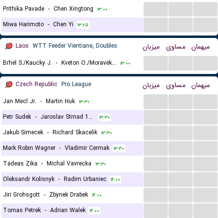
...
...
...
Prithika Pavade
-
Chen Xingtong
۱۳:۰۰
...
...
...
Miwa Harimoto
-
Chen Yi
۱۳:۲۵
Laos
WTT Feeder Vientiane, Doubles
میزبان
مساوی
میهمان
...
...
...
Brhel S./Kaucky J.
-
Kveton O./Moravek R.
۱۳:۰۰
Czech Republic
Pro League
میزبان
مساوی
میهمان
...
...
...
Jan Mecl Jr.
-
Martin Huk
۱۳:۳۰
...
...
...
Petr Sudek
-
Jaroslav Strnad 1964
۱۳:۳۰
...
...
...
Jakub Simecek
-
Richard Skacelik
۱۳:۳۰
...
...
...
Mark Robin Wagner
-
Vladimir Cermak
۱۳:۳۰
...
...
...
Tadeas Zika
-
Michal Vavrecka
۱۳:۳۰
...
...
...
Oleksandr Kolisnyk
-
Radim Urbaniec
۱۴:۰۰
...
...
...
Jiri Grohsgott
-
Zbynek Drabek
۱۴:۰۰
...
...
...
Tomas Petrek
-
Adrian Walek
۱۴:۰۰