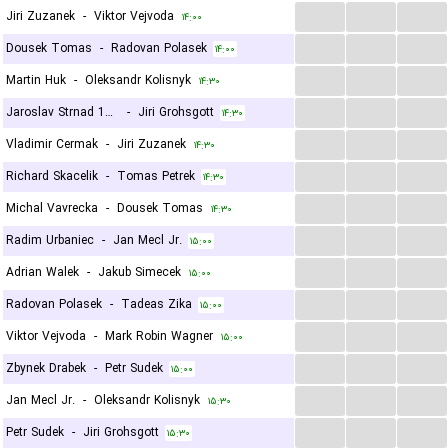
...
...
...
Jiri Zuzanek
-
Viktor Vejvoda
۱۴:۰۰
...
...
...
Dousek Tomas
-
Radovan Polasek
۱۴:۰۰
...
...
...
Martin Huk
-
Oleksandr Kolisnyk
۱۴:۳۰
...
...
...
Jaroslav Strnad 1964
-
Jiri Grohsgott
۱۴:۳۰
...
...
...
Vladimir Cermak
-
Jiri Zuzanek
۱۴:۳۰
...
...
...
Richard Skacelik
-
Tomas Petrek
۱۴:۳۰
...
...
...
Michal Vavrecka
-
Dousek Tomas
۱۴:۳۰
...
...
...
Radim Urbaniec
-
Jan Mecl Jr.
۱۵:۰۰
...
...
...
Adrian Walek
-
Jakub Simecek
۱۵:۰۰
...
...
...
Radovan Polasek
-
Tadeas Zika
۱۵:۰۰
...
...
...
Viktor Vejvoda
-
Mark Robin Wagner
۱۵:۰۰
...
...
...
Zbynek Drabek
-
Petr Sudek
۱۵:۰۰
...
...
...
Jan Mecl Jr.
-
Oleksandr Kolisnyk
۱۵:۳۰
...
...
...
Petr Sudek
-
Jiri Grohsgott
۱۵:۳۰