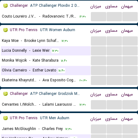
Challenger
ATP Challenger Plovdiv 2 Doubles
میزبان
مساوی
میهمان
...
...
...
Couto Loureiro J.V./Ribeiro E.
-
Radovanovic T./Rolland De Ravel C.
۱۶:۳۰
UTR Pro Tennis
UTR Women Auburn
میزبان
مساوی
میهمان
...
...
...
Kaya Moe
-
Brooke Lynn Schafer
۱۷:۳۰
...
...
...
Lucia Donnelly
-
Lexie Weir
۱۷:۳۰
...
...
...
Monika Wojcik
-
Kate Sharabura
۱۸:۴۰
...
...
...
Olivia Carneiro
-
Esther Lovato
۱۸:۴۰
...
...
...
Ekaterina Khayrutdinova
-
Ava Esposito Cogan
۲۰:۳۰
Challenger
ATP Challenger Grodzisk Mazowiecki, Doubles
میزبان
مساوی
میهمان
...
...
...
Cervantes I./Molchanov D.
-
Lalami Laaroussi Y./Pieczonka F.
۱۷:۳۰
UTR Pro Tennis
UTR Men Auburn
میزبان
مساوی
میهمان
...
...
...
James McGloughlin
-
Charles Frey
۱۷:۳۰