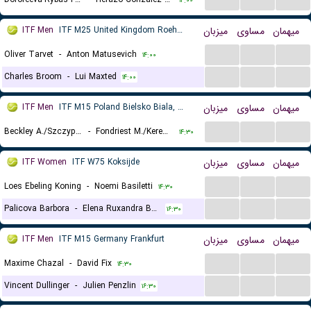
۱۴:۰۰
ITF Men
ITF M25 United Kingdom Roehampton
میزبان
مساوی
میهمان
...
...
...
Oliver Tarvet
-
Anton Matusevich
۱۴:۰۰
...
...
...
Charles Broom
-
Lui Maxted
۱۴:۰۰
ITF Men
ITF M15 Poland Bielsko Biala, Doubles
میزبان
مساوی
میهمان
...
...
...
Beckley A./Szczypka M.
-
Fondriest M./Keremedchiev N.
۱۴:۳۰
ITF Women
ITF W75 Koksijde
میزبان
مساوی
میهمان
...
...
...
Loes Ebeling Koning
-
Noemi Basiletti
۱۴:۳۰
...
...
...
Palicova Barbora
-
Elena Ruxandra Bertea
۱۶:۳۰
ITF Men
ITF M15 Germany Frankfurt
میزبان
مساوی
میهمان
...
...
...
Maxime Chazal
-
David Fix
۱۴:۳۰
...
...
...
Vincent Dullinger
-
Julien Penzlin
۱۶:۳۰