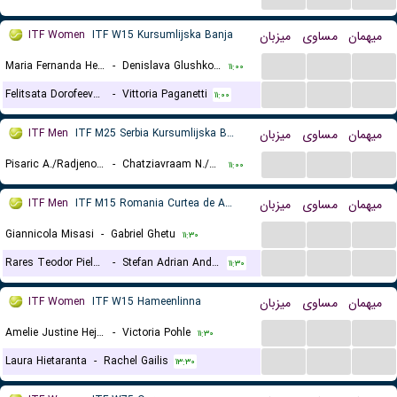
ITF Women
ITF W15 Kursumlijska Banja
میزبان
مساوی
میهمان
...
...
...
Maria Fernanda Herazo Gonzalez
-
Denislava Glushkova
۱۱:۰۰
...
...
...
Felitsata Dorofeeva-Rybas
-
Vittoria Paganetti
۱۱:۰۰
ITF Men
ITF M25 Serbia Kursumlijska Banja, Doubles
میزبان
مساوی
میهمان
...
...
...
Pisaric A./Radjenovic V.
-
Chatziavraam N./Kountourakis I.
۱۱:۰۰
ITF Men
ITF M15 Romania Curtea de Arges
میزبان
مساوی
میهمان
...
...
...
Giannicola Misasi
-
Gabriel Ghetu
۱۱:۳۰
...
...
...
Rares Teodor Pieleanu
-
Stefan Adrian Andreescu
۱۱:۳۰
ITF Women
ITF W15 Hameenlinna
میزبان
مساوی
میهمان
...
...
...
Amelie Justine Hejtmanek
-
Victoria Pohle
۱۱:۳۰
...
...
...
Laura Hietaranta
-
Rachel Gailis
۱۳:۳۰