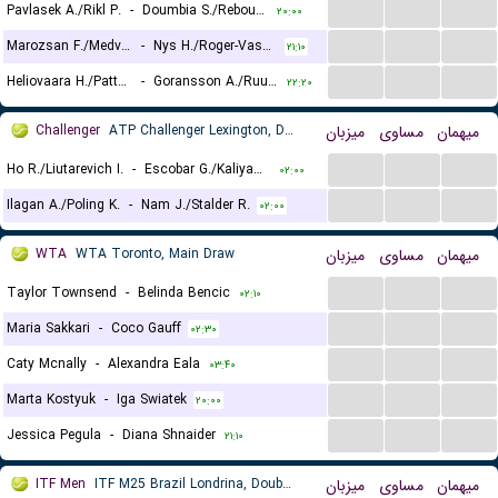
...
...
...
Pavlasek A./Rikl P.
-
Doumbia S./Reboul F.
۲۰:۰۰
...
...
...
Marozsan F./Medvedev D.
-
Nys H./Roger-Vasselin E.
۲۱:۱۰
...
...
...
Heliovaara H./Patten H.
-
Goransson A./Ruud C.
۲۲:۲۰
Challenger
ATP Challenger Lexington, Doubles
میزبان
مساوی
میهمان
...
...
...
Ho R./Liutarevich I.
-
Escobar G./Kaliyanda Poonacha N.
۰۲:۰۰
...
...
...
Ilagan A./Poling K.
-
Nam J./Stalder R.
۰۲:۰۰
WTA
WTA Toronto, Main Draw
میزبان
مساوی
میهمان
...
...
...
Taylor Townsend
-
Belinda Bencic
۰۲:۱۰
...
...
...
Maria Sakkari
-
Coco Gauff
۰۲:۳۰
...
...
...
Caty Mcnally
-
Alexandra Eala
۰۳:۴۰
...
...
...
Marta Kostyuk
-
Iga Swiatek
۲۰:۰۰
...
...
...
Jessica Pegula
-
Diana Shnaider
۲۱:۱۰
ITF Men
ITF M25 Brazil Londrina, Doubles
میزبان
مساوی
میهمان