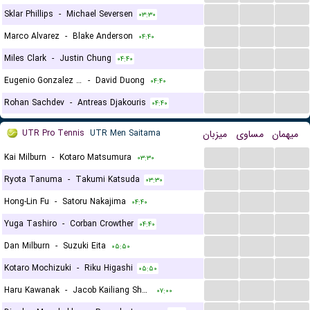
...
...
...
Sklar Phillips
-
Michael Seversen
۰۳:۳۰
...
...
...
Marco Alvarez
-
Blake Anderson
۰۴:۴۰
...
...
...
Miles Clark
-
Justin Chung
۰۴:۴۰
...
...
...
Eugenio Gonzalez Fitzmaurice
-
David Duong
۰۴:۴۰
...
...
...
Rohan Sachdev
-
Antreas Djakouris
۰۴:۴۰
UTR Pro Tennis
UTR Men Saitama
میزبان
مساوی
میهمان
...
...
...
Kai Milburn
-
Kotaro Matsumura
۰۳:۳۰
...
...
...
Ryota Tanuma
-
Takumi Katsuda
۰۳:۳۰
...
...
...
Hong-Lin Fu
-
Satoru Nakajima
۰۴:۴۰
...
...
...
Yuga Tashiro
-
Corban Crowther
۰۴:۴۰
...
...
...
Dan Milburn
-
Suzuki Eita
۰۵:۵۰
...
...
...
Kotaro Mochizuki
-
Riku Higashi
۰۵:۵۰
...
...
...
Haru Kawanak
-
Jacob Kailiang Shen
۰۷:۰۰