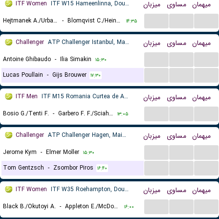
ITF Women
ITF W15 Hameenlinna, Doubles
میزبان
مساوی
میهمان
...
...
...
Hejtmanek A./Urbanova L.
-
Blomqvist C./Heinonen I.
۱۴:۳۵
Challenger
ATP Challenger Istanbul, Main Draw
میزبان
مساوی
میهمان
...
...
...
Antoine Ghibaudo
-
Ilia Simakin
۱۵:۳۰
...
...
...
Lucas Poullain
-
Gijs Brouwer
۱۷:۳۰
ITF Men
ITF M15 Romania Curtea de Arges, Doubles
میزبان
مساوی
میهمان
...
...
...
Bosio G./Tenti F.
-
Garbero F. F./Sciahbasi M.
۱۳:۰۵
Challenger
ATP Challenger Hagen, Main Draw
میزبان
مساوی
میهمان
...
...
...
Jerome Kym
-
Elmer Moller
۱۵:۳۰
...
...
...
Tom Gentzsch
-
Zsombor Piros
۱۶:۴۰
ITF Women
ITF W35 Roehampton, Doubles
میزبان
مساوی
میهمان
...
...
...
Black B./Okutoyi A.
-
Appleton E./McDonald E.
۱۶:۰۰