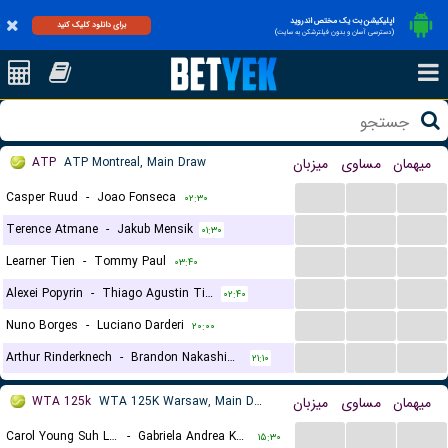
اپلیکیشن بت یک مختص اندروید
برای دانلود کلیک کنید
(دسترسی آسان و بدون فیلترشکن به سایت)
ATP
ATP Montreal, Main Draw
میزبان
مساوی
میهمان
...
...
...
Casper Ruud
-
Joao Fonseca
۰۲:۳۰
...
...
...
Terence Atmane
-
Jakub Mensik
۰۱:۳۰
...
...
...
Learner Tien
-
Tommy Paul
۰۳:۴۰
...
...
...
Alexei Popyrin
-
Thiago Agustin Tirante
۰۲:۴۰
...
...
...
Nuno Borges
-
Luciano Darderi
۲۰:۰۰
...
...
...
Arthur Rinderknech
-
Brandon Nakashima
۲۱:۱۰
WTA 125k
WTA 125K Warsaw, Main Draw
میزبان
مساوی
میهمان
...
...
...
Carol Young Suh Lee
-
Gabriela Andrea Knutson
۱۵:۳۰