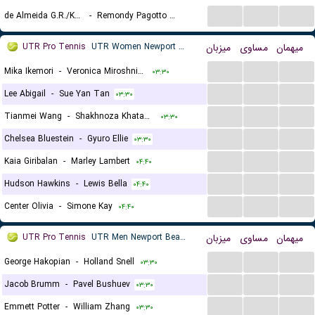
...
...
...
de Almeida G.R./Kohlmann de Freitas E.
-
Remondy Pagotto V.H./Schiessl J.E.
۰۲:۵۵
UTR Pro Tennis
UTR Women Newport Beach
میزبان
مساوی
میهمان
...
...
...
Mika Ikemori
-
Veronica Miroshnichenko
۰۳:۳۰
...
...
...
Lee Abigail
-
Sue Yan Tan
۰۳:۳۰
...
...
...
Tianmei Wang
-
Shakhnoza Khatamova
۰۳:۳۰
...
...
...
Chelsea Bluestein
-
Gyuro Ellie
۰۳:۳۰
...
...
...
Kaia Giribalan
-
Marley Lambert
۰۴:۴۰
...
...
...
Hudson Hawkins
-
Lewis Bella
۰۴:۴۰
...
...
...
Center Olivia
-
Simone Kay
۰۴:۴۰
UTR Pro Tennis
UTR Men Newport Beach
میزبان
مساوی
میهمان
...
...
...
George Hakopian
-
Holland Snell
۰۳:۳۰
...
...
...
Jacob Brumm
-
Pavel Bushuev
۰۳:۳۰
...
...
...
Emmett Potter
-
William Zhang
۰۳:۳۰