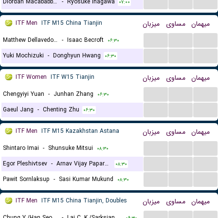
...
...
...
Diordan Macababbad
-
Ryosuke Inagawa
۰۷:۰۰
ITF Men
ITF M15 China Tianjin
میزبان
مساوی
میهمان
...
...
...
Matthew Dellavedova
-
Isaac Becroft
۰۶:۳۰
...
...
...
Yuki Mochizuki
-
Donghyun Hwang
۰۶:۳۰
ITF Women
ITF W15 Tianjin
میزبان
مساوی
میهمان
...
...
...
Chengyiyi Yuan
-
Junhan Zhang
۰۶:۳۰
...
...
...
Gaeul Jang
-
Chenting Zhu
۰۶:۳۰
ITF Men
ITF M15 Kazakhstan Astana
میزبان
مساوی
میهمان
...
...
...
Shintaro Imai
-
Shunsuke Mitsui
۰۸:۳۰
...
...
...
Egor Pleshivtsev
-
Arnav Vijay Paparkar
۰۸:۳۰
...
...
...
Pawit Sornlaksup
-
Sasi Kumar Mukund
۰۸:۳۰
ITF Men
ITF M15 China Tianjin, Doubles
میزبان
مساوی
میهمان
...
...
...
Chung Y./Han Seon Yong
-
Lai C. K./Sarksian D.