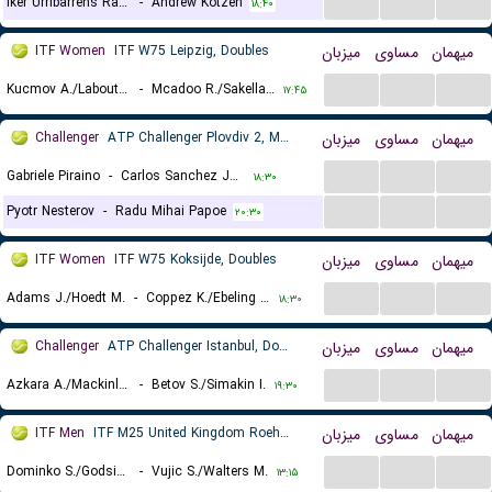
...
...
...
Iker Urribarrens Ramirez
-
Andrew Kotzen
۱۸:۴۰
ITF Women
ITF W75 Leipzig, Doubles
میزبان
مساوی
میهمان
...
...
...
Kucmov A./Laboutkova A.
-
Mcadoo R./Sakellaridi S.
۱۷:۴۵
Challenger
ATP Challenger Plovdiv 2, Main Draw
میزبان
مساوی
میهمان
...
...
...
Gabriele Piraino
-
Carlos Sanchez Jover
۱۸:۳۰
...
...
...
Pyotr Nesterov
-
Radu Mihai Papoe
۲۰:۳۰
ITF Women
ITF W75 Koksijde, Doubles
میزبان
مساوی
میهمان
...
...
...
Adams J./Hoedt M.
-
Coppez K./Ebeling Koning L.
۱۸:۳۰
Challenger
ATP Challenger Istanbul, Doubles
میزبان
مساوی
میهمان
...
...
...
Azkara A./Mackinlay J.
-
Betov S./Simakin I.
۱۹:۳۰
ITF Men
ITF M25 United Kingdom Roehampton, Doubles
میزبان
مساوی
میهمان
...
...
...
Dominko S./Godsick N.
-
Vujic S./Walters M.
۱۳:۱۵