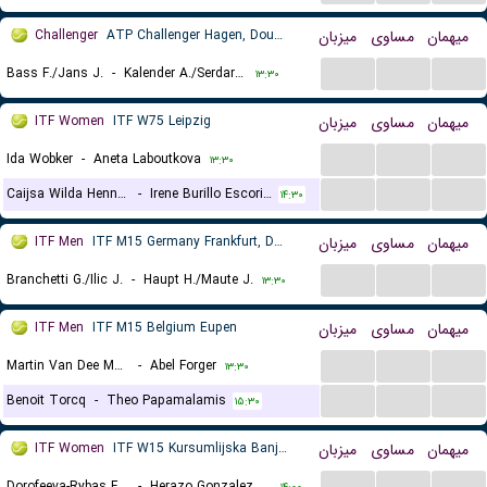
Challenger
ATP Challenger Hagen, Doubles
میزبان
مساوی
میهمان
...
...
...
Bass F./Jans J.
-
Kalender A./Serdarusic N.
۱۳:۳۰
ITF Women
ITF W75 Leipzig
میزبان
مساوی
میهمان
...
...
...
Ida Wobker
-
Aneta Laboutkova
۱۳:۳۰
...
...
...
Caijsa Wilda Hennemann
-
Irene Burillo Escorihuela
۱۴:۳۰
ITF Men
ITF M15 Germany Frankfurt, Doubles
میزبان
مساوی
میهمان
...
...
...
Branchetti G./Ilic J.
-
Haupt H./Maute J.
۱۳:۳۰
ITF Men
ITF M15 Belgium Eupen
میزبان
مساوی
میهمان
...
...
...
Martin Van Dee Meerschen
-
Abel Forger
۱۳:۳۰
...
...
...
Benoit Torcq
-
Theo Papamalamis
۱۵:۳۰
ITF Women
ITF W15 Kursumlijska Banja, Doubles
میزبان
مساوی
میهمان
...
...
...
Dorofeeva-Rybas F./Panshina V.
-
Herazo Gonzalez M./Horvit M.