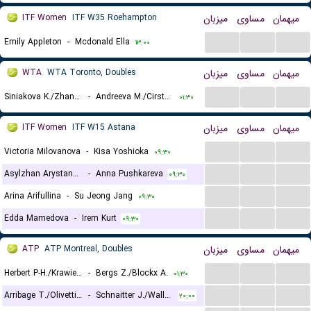
ITF Women
ITF W35 Roehampton
میزبان
مساوی
میهمان
...
...
...
Emily Appleton
-
Mcdonald Ella
۱۳:۰۰
WTA
WTA Toronto, Doubles
میزبان
مساوی
میهمان
...
...
...
Siniakova K./Zhang S.
-
Andreeva M./Cirstea S.
۰۱:۳۰
ITF Women
ITF W15 Astana
میزبان
مساوی
میهمان
...
...
...
Victoria Milovanova
-
Kisa Yoshioka
۰۹:۳۰
...
...
...
Asylzhan Arystanbekova
-
Anna Pushkareva
۰۹:۳۰
...
...
...
Arina Arifullina
-
Su Jeong Jang
۰۹:۳۰
...
...
...
Edda Mamedova
-
Irem Kurt
۰۹:۳۰
ATP
ATP Montreal, Doubles
میزبان
مساوی
میهمان
...
...
...
Herbert P-H./Krawietz K.
-
Bergs Z./Blockx A.
۰۱:۳۰
...
...
...
Arribage T./Olivetti A.
-
Schnaitter J./Wallner M.
۲۰:۰۰