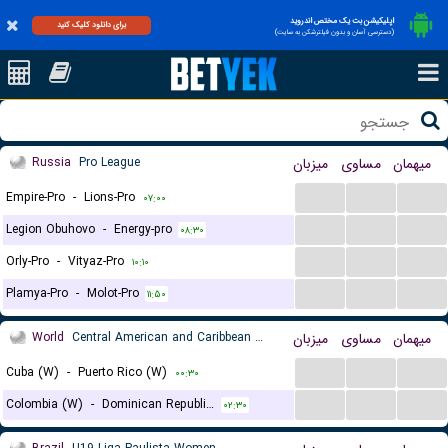
اپلیکیشن بت یک مختص اندروید
برای دانلود کلیک کنید
(دسترسی آسان و بدون فیلترشکن به سایت)
Russia
Pro League
میزبان
مساوی
میهمان
...
...
...
Empire-Pro
-
Lions-Pro
۰۷:۰۰
...
...
...
Legion Obuhovo
-
Energy-pro
۰۸:۳۰
...
...
...
Orly-Pro
-
Vityaz-Pro
۱۰:۱۰
...
...
...
Plamya-Pro
-
Molot-Pro
۱۱:۵۰
World
Central American and Caribbean Games Women
میزبان
مساوی
میهمان
...
...
...
Cuba (W)
-
Puerto Rico (W)
۰۰:۳۰
...
...
...
Colombia (W)
-
Dominican Republic (W)
۰۲:۳۰