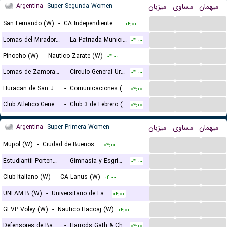
Argentina
Super Segunda Women
میزبان
مساوی
میهمان
...
...
...
San Fernando (W)
-
CA Independiente (W)
۰۴:۰۰
...
...
...
Lomas del Mirador (W)
-
La Patriada Municipio Florencio Varela (W)
۰۴:۰۰
...
...
...
Pinocho (W)
-
Nautico Zarate (W)
۰۴:۰۰
...
...
...
Lomas de Zamora (W)
-
Circulo General Urquiza (W)
۰۴:۰۰
...
...
...
Huracan de San Justo (W)
-
Comunicaciones (W)
۰۴:۰۰
...
...
...
Club Atletico General Lamadrid (W)
-
Club 3 de Febrero (W)
۰۴:۰۰
Argentina
Super Primera Women
میزبان
مساوی
میهمان
...
...
...
Mupol (W)
-
Ciudad de Buenos Aires (W)
۰۴:۰۰
...
...
...
Estudiantil Porteno (W)
-
Gimnasia y Esgrima de Buenos Aires (GEBA) (W)
۰۴:۰۰
...
...
...
Club Italiano (W)
-
CA Lanus (W)
۰۴:۰۰
...
...
...
UNLAM B (W)
-
Universitario de La Plata (W)
۰۴:۰۰
...
...
...
GEVP Voley (W)
-
Nautico Hacoaj (W)
۰۴:۰۰
...
...
...
Defensores de Banfield (W)
-
Harrods Gath & Chaves (W)
۰۴:۰۰