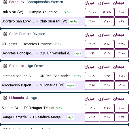
Paraguay
Championship Women
میزبان
مساوی
میهمان
Rubio Nu (W)
-
Olimpia Asuncion (W)
۳۶.۰۰
۱۳.۲۵
۱.۰۱
۲۱:۳۰
Sportivo San Lorenzo (W)
-
Club Guarani (W)
۴.۰۰
۳.۷۰
۱.۶۷
۲۳:۴۵
Chile
Primera Division
میزبان
مساوی
میهمان
O'Higgins
-
Deportes Limache
۲.۰۳
۳.۵۰
۳.۳۰
۲۲:۳۰
Deportes Concepcion
-
C.D. Universidad de Concepcion
۱.۹۶
۳.۳۰
۳.۸۰
۲۰:۰۰
Colombia
Liga Femenina
میزبان
مساوی
میهمان
Internacional de Bogota (W)
-
CD Real Santander (W)
۱.۳۱
۴.۲۵
۸.۵۰
۲۳:۳۰
Asociacion Deportivo Cali (W)
-
Millonarios (W)
۲.۱۵
۲.۹۰
۳.۲۰
۲۳:۳۰
Lithuania
A Lyga
میزبان
مساوی
میهمان
Siauliai FA
-
FK Dziugas Telsiai
۳.۱۰
۳.۲۰
۲.۰۶
۱۷:۳۰
Banga Gargzdai
-
FK Suduva Marijampole
۲.۴۵
۲.۹۰
۲.۷۳
۱۹:۱۵