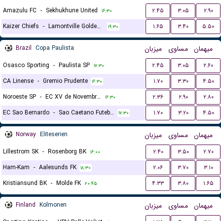
Amazulu FC
-
Sekhukhune United
۲.۴۵
۳.۰۵
۲.۹۰
۱۶:۳۰
Kaizer Chiefs
-
Lamontville Golden Arrows
۱.۶۵
۳.۴۰
۵.۵۰
۱۹:۳۰
Brazil
Copa Paulista
میزبان
مساوی
میهمان
Osasco Sporting
-
Paulista SP
۲.۴۵
۳.۰۵
۲.۶۰
۱۷:۳۰
CA Linense
-
Gremio Prudente
۱.۷۰
۳.۳۰
۴.۵۰
۱۶:۳۰
Noroeste SP
-
EC XV de Novembro (Piracicaba)
۲.۳۶
۲.۹۰
۲.۸۰
۱۶:۳۰
EC Sao Bernardo
-
Sao Caetano Futebol
۱.۷۰
۳.۲۰
۴.۵۰
۱۷:۳۰
Norway
Eliteserien
میزبان
مساوی
میهمان
Lillestrom SK
-
Rosenborg BK
۲.۴۰
۳.۵۰
۲.۷۰
۱۶:۰۰
Ham-Kam
-
Aalesunds FK
۲.۰۶
۳.۷۰
۳.۱۰
۱۸:۳۰
Kristiansund BK
-
Molde FK
۴.۳۳
۳.۸۰
۱.۶۵
۲۰:۴۵
Finland
Kolmonen
میزبان
مساوی
میهمان