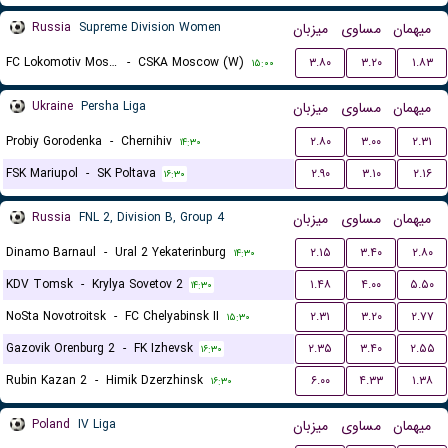
Russia
Supreme Division Women
میزبان
مساوی
میهمان
FC Lokomotiv Moscow (W)
-
CSKA Moscow (W)
۳.۸۰
۳.۲۰
۱.۸۳
۱۵:۰۰
Ukraine
Persha Liga
میزبان
مساوی
میهمان
Probiy Gorodenka
-
Chernihiv
۲.۸۰
۳.۰۰
۲.۳۱
۱۴:۳۰
FSK Mariupol
-
SK Poltava
۲.۹۰
۳.۱۰
۲.۱۶
۱۶:۳۰
Russia
FNL 2, Division B, Group 4
میزبان
مساوی
میهمان
Dinamo Barnaul
-
Ural 2 Yekaterinburg
۲.۱۵
۳.۴۰
۲.۸۰
۱۴:۳۰
KDV Tomsk
-
Krylya Sovetov 2
۱.۴۸
۴.۰۰
۵.۵۰
۱۴:۳۰
NoSta Novotroitsk
-
FC Chelyabinsk II
۲.۳۱
۳.۲۰
۲.۷۷
۱۵:۳۰
Gazovik Orenburg 2
-
FK Izhevsk
۲.۳۵
۳.۴۰
۲.۵۵
۱۶:۳۰
Rubin Kazan 2
-
Himik Dzerzhinsk
۶.۰۰
۴.۳۳
۱.۳۸
۱۶:۳۰
Poland
IV Liga
میزبان
مساوی
میهمان