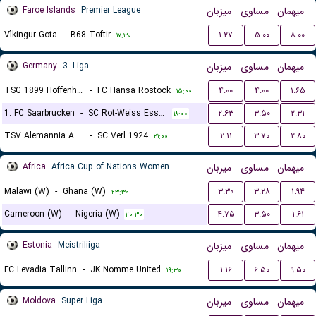
Faroe Islands
Premier League
میزبان
مساوی
میهمان
Víkingur Gota
-
B68 Toftir
۱.۲۷
۵.۰۰
۸.۰۰
۱۷:۳۰
Germany
3. Liga
میزبان
مساوی
میهمان
TSG 1899 Hoffenheim II
-
FC Hansa Rostock
۴.۰۰
۴.۰۰
۱.۶۵
۱۵:۰۰
1. FC Saarbrucken
-
SC Rot-Weiss Essen
۲.۶۳
۳.۵۰
۲.۳۱
۱۸:۰۰
TSV Alemannia Aachen
-
SC Verl 1924
۲.۱۱
۳.۷۰
۲.۸۰
۲۱:۰۰
Africa
Africa Cup of Nations Women
میزبان
مساوی
میهمان
Malawi (W)
-
Ghana (W)
۳.۳۰
۳.۲۸
۱.۹۴
۲۳:۳۰
Cameroon (W)
-
Nigeria (W)
۴.۷۵
۳.۵۰
۱.۶۱
۲۰:۳۰
Estonia
Meistriliiga
میزبان
مساوی
میهمان
FC Levadia Tallinn
-
JK Nomme United
۱.۱۶
۶.۵۰
۹.۵۰
۱۹:۳۰
Moldova
Super Liga
میزبان
مساوی
میهمان