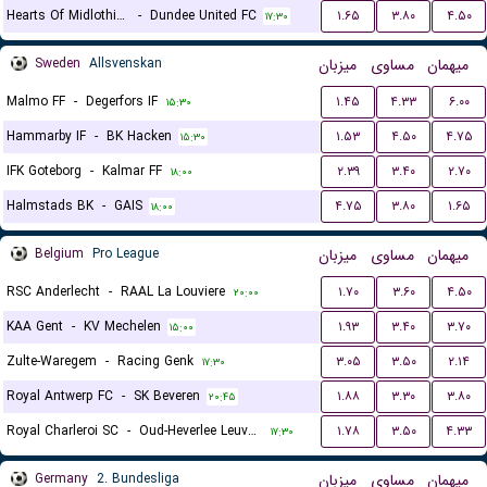
Hearts Of Midlothian FC
-
Dundee United FC
۱.۶۵
۳.۸۰
۴.۵۰
۱۷:۳۰
Sweden
Allsvenskan
میزبان
مساوی
میهمان
Malmo FF
-
Degerfors IF
۱.۴۵
۴.۳۳
۶.۰۰
۱۵:۳۰
Hammarby IF
-
BK Hacken
۱.۵۳
۴.۵۰
۴.۷۵
۱۵:۳۰
IFK Goteborg
-
Kalmar FF
۲.۳۹
۳.۴۰
۲.۷۰
۱۸:۰۰
Halmstads BK
-
GAIS
۴.۷۵
۳.۸۰
۱.۶۵
۱۸:۰۰
Belgium
Pro League
میزبان
مساوی
میهمان
RSC Anderlecht
-
RAAL La Louviere
۱.۷۰
۳.۶۰
۴.۵۰
۲۰:۰۰
KAA Gent
-
KV Mechelen
۱.۹۳
۳.۴۰
۳.۷۰
۱۵:۰۰
Zulte-Waregem
-
Racing Genk
۳.۰۵
۳.۵۰
۲.۱۴
۱۷:۳۰
Royal Antwerp FC
-
SK Beveren
۱.۸۸
۳.۳۰
۳.۸۰
۲۰:۴۵
Royal Charleroi SC
-
Oud-Heverlee Leuven
۱.۷۸
۳.۵۰
۴.۳۳
۱۷:۳۰
Germany
2. Bundesliga
میزبان
مساوی
میهمان