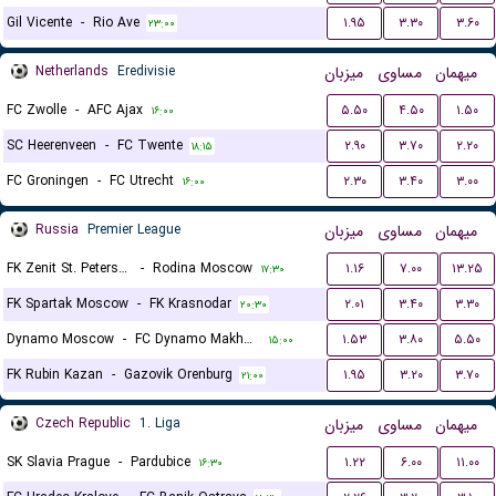
Gil Vicente
-
Rio Ave
۱.۹۵
۳.۳۰
۳.۶۰
۲۳:۰۰
Netherlands
Eredivisie
میزبان
مساوی
میهمان
FC Zwolle
-
AFC Ajax
۵.۵۰
۴.۵۰
۱.۵۰
۱۶:۰۰
SC Heerenveen
-
FC Twente
۲.۹۰
۳.۷۰
۲.۲۰
۱۸:۱۵
FC Groningen
-
FC Utrecht
۲.۳۰
۳.۴۰
۳.۰۰
۱۶:۰۰
Russia
Premier League
میزبان
مساوی
میهمان
FK Zenit St. Petersburg
-
Rodina Moscow
۱.۱۶
۷.۰۰
۱۳.۲۵
۱۷:۳۰
FK Spartak Moscow
-
FK Krasnodar
۲.۰۱
۳.۴۰
۳.۳۰
۲۰:۳۰
Dynamo Moscow
-
FC Dynamo Makhachkala
۱.۵۳
۳.۸۰
۵.۵۰
۱۵:۰۰
FK Rubin Kazan
-
Gazovik Orenburg
۱.۹۵
۳.۲۰
۳.۷۰
۲۱:۰۰
Czech Republic
1. Liga
میزبان
مساوی
میهمان
SK Slavia Prague
-
Pardubice
۱.۲۲
۶.۰۰
۱۱.۰۰
۱۶:۳۰