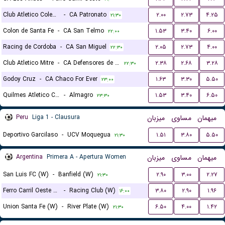
Club Atletico Colegiales
-
CA Patronato
۲.۰۰
۲.۷۳
۴.۲۵
۲۱:۳۰
Colon de Santa Fe
-
CA San Telmo
۱.۵۳
۳.۴۰
۶.۰۰
۲۲:۰۰
Racing de Cordoba
-
CA San Miguel
۲.۰۵
۲.۷۳
۴.۰۰
۲۲:۳۰
Club Atletico Mitre
-
CA Defensores de Belgrano
۲.۳۸
۲.۶۸
۳.۲۸
۲۲:۳۰
Godoy Cruz
-
CA Chaco For Ever
۱.۶۳
۳.۳۰
۵.۵۰
۲۳:۰۰
Quilmes Atletico Club
-
Almagro
۱.۵۳
۳.۴۰
۶.۵۰
۲۳:۳۰
Peru
Liga 1 - Clausura
میزبان
مساوی
میهمان
Deportivo Garcilaso
-
UCV Moquegua
۱.۵۱
۳.۸۰
۵.۵۰
۲۱:۳۰
Argentina
Primera A - Apertura Women
میزبان
مساوی
میهمان
San Luis FC (W)
-
Banfield (W)
۲.۹۰
۳.۰۰
۲.۲۷
۲۱:۳۰
Ferro Carril Oeste (W)
-
Racing Club (W)
۳.۸۰
۲.۹۰
۱.۹۶
۱۶:۰۰
Union Santa Fe (W)
-
River Plate (W)
۶.۵۰
۴.۰۰
۱.۴۲
۲۱:۳۰