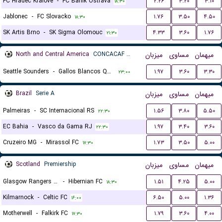
FC Hradec Kralove
-
FC Banik Ostrava
۲.۲۶
۳.۲۰
۳.۱۰
۱۸:۳۰
Jablonec
-
FC Slovacko
۱.۷۶
۳.۵۰
۴.۵۰
۱۸:۳۰
SK Artis Brno
-
SK Sigma Olomouc
۴.۳۳
۳.۶۰
۱.۷۶
۲۱:۳۰
North and Central America
CONCACAF Leagues Cup
میزبان
مساوی
میهمان
Seattle Sounders
-
Gallos Blancos Queretaro
۱.۹۷
۳.۶۰
۳.۳۰
۲۳:۰۰
Brazil
Serie A
میزبان
مساوی
میهمان
Palmeiras
-
SC Internacional RS
۱.۵۶
۳.۸۰
۵.۵۰
۲۲:۳۰
EC Bahia
-
Vasco da Gama RJ
۱.۹۷
۳.۴۰
۳.۶۰
۲۲:۳۰
Cruzeiro MG
-
Mirassol FC
۱.۷۳
۳.۵۰
۵.۰۰
۱۷:۳۰
Scotland
Premiership
میزبان
مساوی
میهمان
Glasgow Rangers FC
-
Hibernian FC
۱.۵۱
۴.۲۵
۵.۰۰
۱۸:۳۰
Kilmarnock
-
Celtic FC
۶.۵۰
۵.۰۰
۱.۳۶
۱۶:۰۰
Motherwell
-
Falkirk FC
۱.۷۹
۳.۶۰
۴.۰۰
۱۷:۳۰