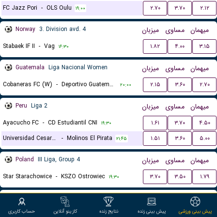
FC Jazz Pori
-
OLS Oulu
۲.۷۰
۳.۷۰
۲.۱۲
۱۹:۰۰
Norway
3. Division avd. 4
میزبان
مساوی
میهمان
Stabaek IF II
-
Vag
۱.۸۲
۴.۰۰
۳.۱۵
۱۶:۳۰
Guatemala
Liga Nacional Women
میزبان
مساوی
میهمان
Cobaneras FC (W)
-
Deportivo Guatemala (W)
۲.۱۵
۳.۶۰
۲.۷۰
۲۰:۰۰
Peru
Liga 2
میزبان
مساوی
میهمان
Ayacucho FC
-
CD Estudiantil CNI
۱.۶۱
۳.۷۰
۴.۵۰
۱۹:۳۰
Universidad Cesar Vallejo
-
Molinos El Pirata
۱.۵۱
۳.۶۰
۵.۰۰
۲۱:۴۵
Poland
III Liga, Group 4
میزبان
مساوی
میهمان
Star Starachowice
-
KSZO Ostrowiec
۳.۷۰
۳.۵۰
۱.۷۹
۱۹:۳۰
Portugal
Liga 3, Group A
میزبان
مساوی
میهمان
پیش بینی ورزشی
پیش بینی زنده
نتایج زنده
کازینو آنلاین
حساب کاربری
CD Trofense
-
Varzim SC
۲.۸۰
۲.۸۰
۲.۴۵
۱۹:۳۰