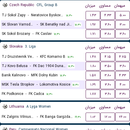
Czech Republic
CFL, Group B
میزبان
مساوی
میهمان
TJ Sokol Zapy
-
Neratovice Byskovice
۱.۴۳
۴.۳۳
۵.۰۰
۱۸:۳۰
SK Slovan Varnsdorf
-
SK Benatky nad Jizerou
۱.۹۷
۳.۶۰
۳.۰۰
۱۸:۳۰
SK Sokol Brozany
-
FK Caslav
۱.۷۱
۳.۸۰
۳.۶۰
۱۸:۳۰
Slovakia
3. Liga
میزبان
مساوی
میهمان
TJ Druzstevnik Velke Ludince
-
KFC Komarno B
۱.۴۸
۴.۱۵
۴.۷۵
۱۸:۳۰
TJ Kovo Belusa
-
FK Dac 1904 Dunajska Streda B
۱.۸۰
۳.۵۰
۳.۶۰
۱۸:۳۰
Banik Kalinovo
-
MFK Dolny Kubin
۱.۵۷
۳.۸۰
۴.۳۳
۱۸:۳۰
MSK Tesla Stropkov
-
Lokomotiva Kosice
۱.۶۹
۳.۶۰
۴.۰۰
۱۸:۳۰
FK Podkonice
-
FK Cadca
۱.۸۷
۳.۶۰
۳.۳۰
۱۸:۳۰
Lithuania
A Lyga Women
میزبان
مساوی
میهمان
FK Zalgiris Vilnius (W)
-
FK Banga Gargzdai (W)
۱.۰۲
۱۲.۰۰
۲۶.۰۰
۱۹:۳۰
Peru
Campeonato Nacional Women