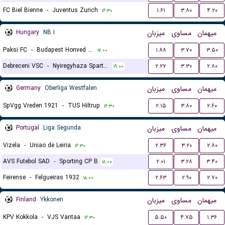
FC Biel Bienne
-
Juventus Zurich
۱.۶۱
۳.۸۰
۴.۲۰
۱۶:۳۰
Hungary
NB I
میزبان
مساوی
میهمان
Paksi FC
-
Budapest Honved FC
۱.۸۸
۳.۷۰
۳.۵۰
۱۷:۰۰
Debreceni VSC
-
Nyiregyhaza Spartacus FC
۲.۲۷
۳.۳۰
۲.۸۰
۱۹:۰۰
Germany
Oberliga Westfalen
میزبان
مساوی
میهمان
SpVgg Vreden 1921
-
TUS Hiltrup
۲.۱۵
۳.۸۰
۲.۶۰
۱۶:۳۰
Portugal
Liga Segunda
میزبان
مساوی
میهمان
Vizela
-
Uniao de Leiria
۲.۳۶
۳.۲۰
۲.۸۰
۱۶:۳۰
AVS Futebol SAD
-
Sporting CP B
۲.۰۱
۳.۲۸
۳.۴۰
۱۸:۰۰
Feirense
-
Felgueiras 1932
۲.۶۳
۲.۹۰
۲.۷۰
۱۸:۰۰
Finland
Ykkonen
میزبان
مساوی
میهمان
KPV Kokkola
-
VJS Vantaa
۵.۵۰
۴.۷۵
۱.۳۶
۱۶:۳۰