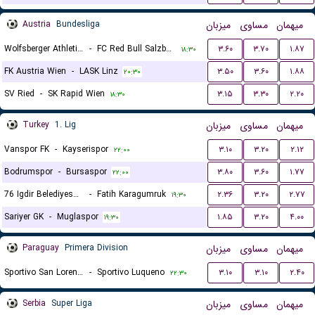
Austria
Bundesliga
میزبان
مساوی
میهمان
Wolfsberger Athletik Club
-
FC Red Bull Salzburg
۳.۶۰
۳.۷۰
۱.۸۷
۱۸:۳۰
FK Austria Wien
-
LASK Linz
۳.۵۰
۳.۶۰
۱.۸۸
۲۰:۳۰
SV Ried
-
SK Rapid Wien
۳.۱۵
۳.۳۰
۲.۲۰
۱۸:۳۰
Turkey
1. Lig
میزبان
مساوی
میهمان
Vanspor FK
-
Kayserispor
۳.۱۰
۳.۲۰
۲.۱۲
۲۲:۰۰
Bodrumspor
-
Bursaspor
۳.۸۰
۳.۶۰
۱.۷۷
۲۲:۰۰
76 Igdir Belediyespor
-
Fatih Karagumruk
۲.۳۶
۳.۲۰
۲.۷۷
۱۹:۳۰
Sariyer GK
-
Muglaspor
۱.۸۵
۳.۲۰
۴.۰۰
۱۹:۳۰
Paraguay
Primera Division
میزبان
مساوی
میهمان
Sportivo San Lorenzo
-
Sportivo Luqueno
۳.۱۰
۳.۱۰
۲.۴۰
۲۲:۳۰
Serbia
Super Liga
میزبان
مساوی
میهمان