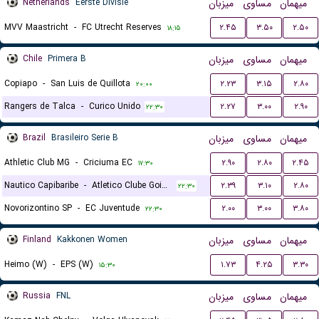
Netherlands
Eerste Divisie
میزبان
مساوی
میهمان
MVV Maastricht
-
FC Utrecht Reserves
۲.۴۵
۳.۵۰
۲.۵۰
۱۸:۱۵
Chile
Primera B
میزبان
مساوی
میهمان
Copiapo
-
San Luis de Quillota
۲.۲۳
۳.۱۵
۲.۸۰
۲۰:۰۰
Rangers de Talca
-
Curico Unido
۲.۲۷
۳.۰۰
۲.۹۰
۲۲:۳۰
Brazil
Brasileiro Serie B
میزبان
مساوی
میهمان
Athletic Club MG
-
Criciuma EC
۲.۹۰
۲.۸۰
۲.۴۵
۱۷:۳۰
Nautico Capibaribe
-
Atletico Clube Goianiense
۲.۳۹
۳.۱۰
۲.۸۰
۲۲:۳۰
Novorizontino SP
-
EC Juventude
۲.۰۰
۳.۰۰
۳.۸۰
۲۲:۳۰
Finland
Kakkonen Women
میزبان
مساوی
میهمان
Heimo (W)
-
EPS (W)
۱.۷۳
۴.۲۵
۳.۳۰
۱۵:۳۰
Russia
FNL
میزبان
مساوی
میهمان