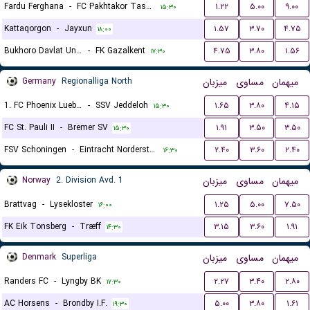
Fardu Ferghana
-
FC Pakhtakor Tashkent II
۱.۲۲
۵.۰۰
۹.۰۰
۱۵:۳۰
Kattaqorgon
-
Jayxun
۱.۵۷
۳.۷۰
۴.۷۵
۱۸:۰۰
Bukhoro Davlat Universiteti
-
FK Gazalkent
۴.۷۵
۳.۸۰
۱.۵۶
۱۷:۳۰
Germany
Regionalliga North
میزبان
مساوی
میهمان
1. FC Phoenix Luebeck
-
SSV Jeddeloh
۱.۶۵
۳.۸۰
۴.۱۵
۱۵:۳۰
FC St. Pauli II
-
Bremer SV
۱.۹۱
۳.۵۰
۳.۵۰
۱۵:۳۰
FSV Schoningen
-
Eintracht Norderstedt
۲.۴۰
۳.۶۰
۲.۴۰
۱۶:۳۰
Norway
2. Division Avd. 1
میزبان
مساوی
میهمان
Brattvag
-
Lysekloster
۱.۲۵
۵.۰۰
۷.۵۰
۱۶:۰۰
FK Eik Tonsberg
-
Træff
۳.۱۵
۳.۶۰
۱.۹۱
۱۴:۳۰
Denmark
Superliga
میزبان
مساوی
میهمان
Randers FC
-
Lyngby BK
۲.۲۷
۳.۴۰
۲.۸۰
۱۷:۳۰
AC Horsens
-
Brondby I.F.
۵.۰۰
۳.۸۰
۱.۶۱
۱۹:۳۰