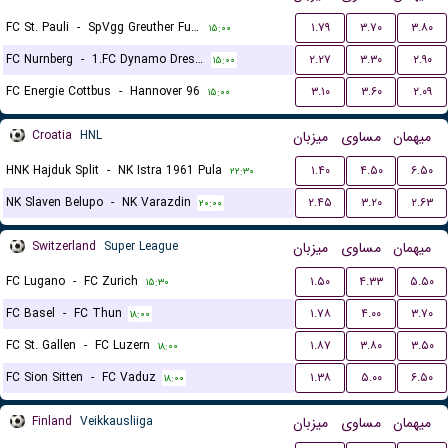
FC St. Pauli
-
SpVgg Greuther Furth
۱.۷۹
۳.۷۰
۳.۸۰
۱۵:۰۰
FC Nurnberg
-
1.FC Dynamo Dresden
۲.۲۷
۳.۳۰
۲.۹۰
۱۵:۰۰
FC Energie Cottbus
-
Hannover 96
۳.۱۰
۳.۶۰
۲.۰۹
۱۵:۰۰
Croatia
HNL
میزبان
مساوی
میهمان
HNK Hajduk Split
-
NK Istra 1961 Pula
۱.۴۰
۴.۵۰
۶.۵۰
۲۲:۳۰
NK Slaven Belupo
-
NK Varazdin
۲.۴۵
۳.۲۰
۲.۶۳
۲۰:۰۰
Switzerland
Super League
میزبان
مساوی
میهمان
FC Lugano
-
FC Zurich
۱.۵۰
۴.۳۳
۵.۵۰
۱۵:۳۰
FC Basel
-
FC Thun
۱.۷۸
۴.۰۰
۳.۷۰
۱۸:۰۰
FC St. Gallen
-
FC Luzern
۱.۸۷
۳.۸۰
۳.۵۰
۱۸:۰۰
FC Sion Sitten
-
FC Vaduz
۱.۳۸
۵.۰۰
۶.۵۰
۱۸:۰۰
Finland
Veikkausliiga
میزبان
مساوی
میهمان