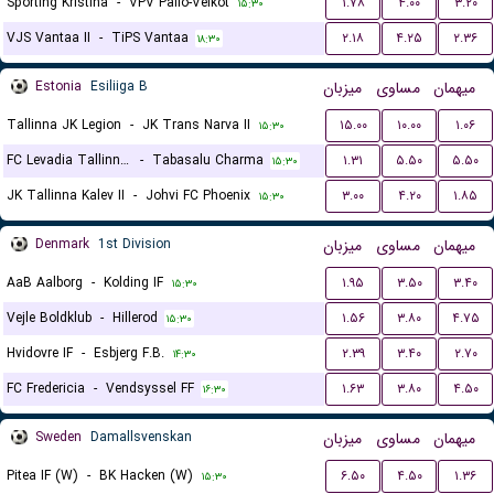
Sporting Kristina
-
VPV Pallo-Veikot
۱.۷۸
۴.۰۰
۳.۲۰
۱۵:۳۰
VJS Vantaa II
-
TiPS Vantaa
۲.۱۸
۴.۲۵
۲.۳۶
۱۸:۳۰
Estonia
Esiliiga B
میزبان
مساوی
میهمان
Tallinna JK Legion
-
JK Trans Narva II
۱۵.۰۰
۱۰.۰۰
۱.۰۶
۱۵:۳۰
FC Levadia Tallinn III
-
Tabasalu Charma
۱.۳۱
۵.۵۰
۵.۵۰
۱۵:۳۰
JK Tallinna Kalev II
-
Johvi FC Phoenix
۳.۰۰
۴.۲۰
۱.۸۵
۱۵:۳۰
Denmark
1st Division
میزبان
مساوی
میهمان
AaB Aalborg
-
Kolding IF
۱.۹۵
۳.۵۰
۳.۴۰
۱۵:۳۰
Vejle Boldklub
-
Hillerod
۱.۵۶
۳.۸۰
۴.۷۵
۱۵:۳۰
Hvidovre IF
-
Esbjerg F.B.
۲.۳۹
۳.۴۰
۲.۷۰
۱۴:۳۰
FC Fredericia
-
Vendsyssel FF
۱.۶۳
۳.۸۰
۴.۵۰
۱۶:۳۰
Sweden
Damallsvenskan
میزبان
مساوی
میهمان
Pitea IF (W)
-
BK Hacken (W)
۶.۵۰
۴.۵۰
۱.۳۶
۱۵:۳۰