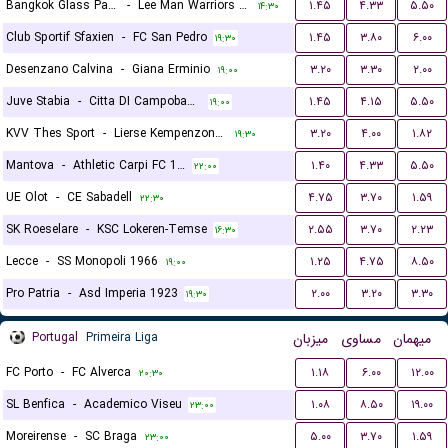
Bangkok Glass Pathumthani United FC
-
Lee Man Warriors FC
۱.۴۵
۴.۳۳
۵.۵۰
۱۴:۳۰
Club Sportif Sfaxien
-
FC San Pedro
۱.۴۵
۳.۸۰
۶.۰۰
۱۹:۳۰
Desenzano Calvina
-
Giana Erminio
۳.۲۰
۳.۳۰
۲.۰۰
۱۹:۰۰
Juve Stabia
-
Citta DI Campobasso
۱.۴۵
۴.۱۵
۵.۵۰
۱۹:۰۰
KVV Thes Sport
-
Lierse Kempenzonen
۳.۲۰
۴.۰۰
۱.۸۲
۱۹:۳۰
Mantova
-
Athletic Carpi FC 1909
۱.۴۰
۴.۳۳
۵.۵۰
۲۲:۰۰
UE Olot
-
CE Sabadell
۴.۷۵
۳.۷۰
۱.۵۹
۲۲:۳۰
SK Roeselare
-
KSC Lokeren-Temse
۲.۵۵
۳.۷۰
۲.۲۳
۱۶:۳۰
Lecce
-
SS Monopoli 1966
۱.۲۵
۴.۷۵
۸.۵۰
۱۹:۰۰
Pro Patria
-
Asd Imperia 1923
۲.۰۰
۳.۲۰
۳.۳۰
۱۹:۳۰
Portugal
Primeira Liga
میزبان
مساوی
میهمان
FC Porto
-
FC Alverca
۱.۱۸
۶.۰۰
۱۲.۰۰
۲۰:۳۰
SL Benfica
-
Academico Viseu
۱.۰۸
۸.۵۰
۱۹.۰۰
۲۳:۰۰
Moreirense
-
SC Braga
۵.۰۰
۳.۷۰
۱.۵۹
۲۳:۰۰