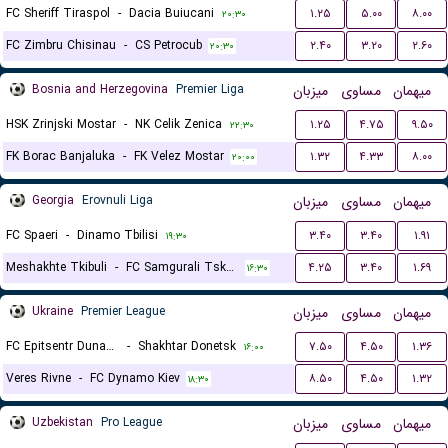
FC Sheriff Tiraspol
-
Dacia Buiucani
۱.۲۵
۵.۰۰
۸.۰۰
۲۰:۳۰
FC Zimbru Chisinau
-
CS Petrocub
۲.۴۰
۳.۲۰
۲.۶۰
۲۰:۳۰
Bosnia and Herzegovina
Premier Liga
میزبان
مساوی
میهمان
HSK Zrinjski Mostar
-
NK Celik Zenica
۱.۲۵
۴.۷۵
۹.۵۰
۲۲:۳۰
FK Borac Banjaluka
-
FK Velez Mostar
۱.۳۲
۴.۳۳
۸.۰۰
۲۰:۰۰
Georgia
Erovnuli Liga
میزبان
مساوی
میهمان
FC Spaeri
-
Dinamo Tbilisi
۳.۴۰
۳.۴۰
۱.۹۱
۱۹:۳۰
Meshakhte Tkibuli
-
FC Samgurali Tskaltubo
۴.۲۵
۳.۴۰
۱.۶۹
۱۶:۳۰
Ukraine
Premier League
میزبان
مساوی
میهمان
FC Epitsentr Dunayivtsi
-
Shakhtar Donetsk
۷.۵۰
۴.۵۰
۱.۳۶
۱۶:۰۰
Veres Rivne
-
FC Dynamo Kiev
۸.۵۰
۴.۵۰
۱.۳۲
۱۸:۳۰
Uzbekistan
Pro League
میزبان
مساوی
میهمان