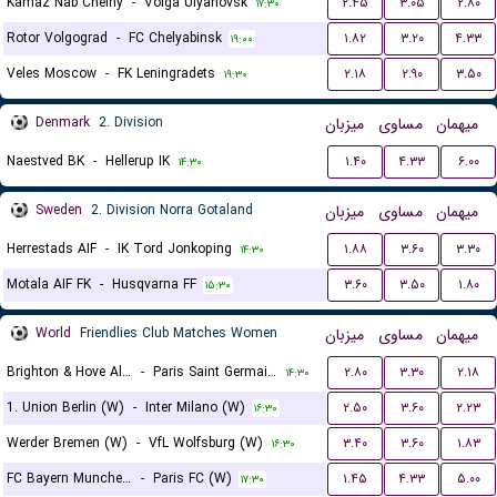
Kamaz Nab Chelny
-
Volga Ulyanovsk
۲.۴۵
۳.۰۵
۲.۸۰
۱۷:۳۰
Rotor Volgograd
-
FC Chelyabinsk
۱.۸۲
۳.۲۰
۴.۳۳
۱۹:۰۰
Veles Moscow
-
FK Leningradets
۲.۱۸
۲.۹۰
۳.۵۰
۱۹:۳۰
Denmark
2. Division
میزبان
مساوی
میهمان
Naestved BK
-
Hellerup IK
۱.۴۰
۴.۳۳
۶.۰۰
۱۴:۳۰
Sweden
2. Division Norra Gotaland
میزبان
مساوی
میهمان
Herrestads AIF
-
IK Tord Jonkoping
۱.۸۸
۳.۶۰
۳.۳۰
۱۴:۳۰
Motala AIF FK
-
Husqvarna FF
۳.۶۰
۳.۵۰
۱.۸۰
۱۵:۳۰
World
Friendlies Club Matches Women
میزبان
مساوی
میهمان
Brighton & Hove Albion (W)
-
Paris Saint Germain (W)
۲.۸۰
۳.۳۰
۲.۱۸
۱۴:۳۰
1. Union Berlin (W)
-
Inter Milano (W)
۲.۵۰
۳.۶۰
۲.۲۳
۱۶:۳۰
Werder Bremen (W)
-
VfL Wolfsburg (W)
۳.۴۰
۳.۶۰
۱.۸۳
۱۶:۳۰
FC Bayern Munchen (W)
-
Paris FC (W)
۱.۴۵
۴.۳۳
۵.۰۰
۱۷:۳۰