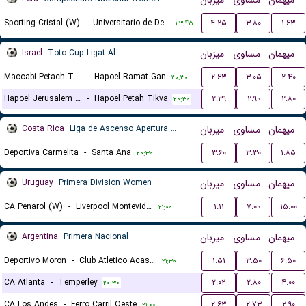
میهمان
مساوی
میزبان
Sporting Cristal (W)
-
Universitario de Deportes (W)
۴.۲۵
۳.۸۰
۱.۶۳
۲۳:۴۵
Israel
Toto Cup Ligat Al
میزبان
مساوی
میهمان
Maccabi Petach Tikva
-
Hapoel Ramat Gan
۲.۶۳
۳.۰۵
۲.۴۰
۲۰:۳۰
Hapoel Jerusalem FC
-
Hapoel Petah Tikva
۲.۳۹
۲.۹۰
۲.۸۰
۲۰:۳۰
Costa Rica
Liga de Ascenso Apertura gr. B
میزبان
مساوی
میهمان
Deportiva Carmelita
-
Santa Ana
۳.۶۰
۳.۳۰
۱.۸۵
۲۰:۳۰
Uruguay
Primera Division Women
میزبان
مساوی
میهمان
CA Penarol (W)
-
Liverpool Montevideo (W)
۱.۱۱
۷.۰۰
۱۵.۰۰
۲۱:۰۰
Argentina
Primera Nacional
میزبان
مساوی
میهمان
Deportivo Moron
-
Club Atletico Acassuso
۱.۵۱
۳.۵۰
۶.۵۰
۲۱:۳۰
CA Atlanta
-
Temperley
۲.۰۲
۲.۸۰
۴.۰۰
۲۰:۳۰
CA Los Andes
-
Ferro Carril Oeste
۲.۶۳
۲.۷۳
۲.۹۰
۲۱:۰۰