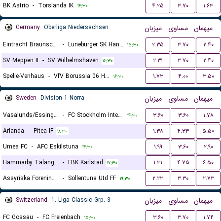
BK Astrio
-
Torslanda IK
۴.۲۵
۳.۷۰
۱.۶۳
۱۴:۳۰
Germany
Oberliga Niedersachsen
میزبان
مساوی
میهمان
Eintracht Braunschweig II
-
Luneburger SK Hansa
۲.۳۵
۳.۷۰
۲.۴۰
۱۵:۳۰
SV Meppen II
-
SV Wilhelmshaven
۲.۳۱
۳.۷۰
۲.۴۰
۱۶:۳۰
Spelle-Venhaus
-
VfV Borussia 06 Hildesheim
۱.۷۳
۴.۰۰
۳.۵۰
۱۶:۳۰
Sweden
Division 1 Norra
میزبان
مساوی
میهمان
Vasalunds/Essinge IF
-
FC Stockholm Internazionale
۳.۶۰
۳.۶۰
۱.۷۸
۱۴:۳۰
Arlanda
-
Pitea IF
۱.۳۸
۴.۳۳
۵.۵۰
۱۸:۳۰
Umea FC
-
AFC Eskilstuna
۱.۹۹
۳.۶۰
۲.۹۰
۱۴:۳۰
Hammarby Talang Ff
-
FBK Karlstad
۱.۳۱
۴.۷۵
۶.۵۰
۱۷:۳۰
Assyriska Foreningen
-
Sollentuna Utd FF
۲.۲۳
۳.۳۰
۲.۷۳
۱۹:۳۰
Switzerland
1. Liga Classic Grp. 3
میزبان
مساوی
میهمان
FC Gossau
-
FC Freienbach
۳.۶۰
۳.۷۰
۱.۷۴
۱۵:۳۰