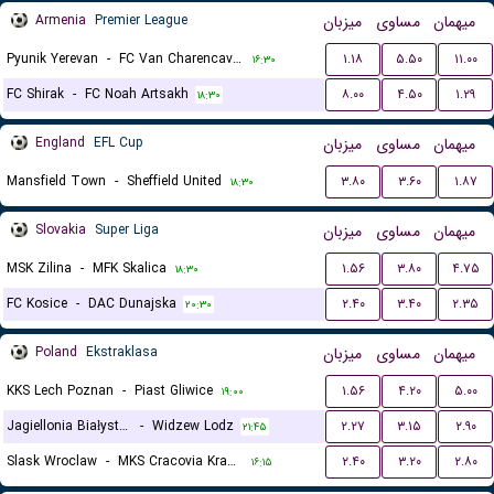
Armenia
Premier League
میزبان
مساوی
میهمان
Pyunik Yerevan
-
FC Van Charencavan
۱.۱۸
۵.۵۰
۱۱.۰۰
۱۶:۳۰
FC Shirak
-
FC Noah Artsakh
۸.۰۰
۴.۵۰
۱.۲۹
۱۸:۳۰
England
EFL Cup
میزبان
مساوی
میهمان
Mansfield Town
-
Sheffield United
۳.۸۰
۳.۶۰
۱.۸۷
۱۸:۳۰
Slovakia
Super Liga
میزبان
مساوی
میهمان
MSK Zilina
-
MFK Skalica
۱.۵۶
۳.۸۰
۴.۷۵
۱۸:۳۰
FC Kosice
-
DAC Dunajska
۲.۴۰
۳.۴۰
۲.۳۵
۲۰:۳۰
Poland
Ekstraklasa
میزبان
مساوی
میهمان
KKS Lech Poznan
-
Piast Gliwice
۱.۵۶
۴.۲۰
۵.۰۰
۱۹:۰۰
Jagiellonia Białystok
-
Widzew Lodz
۲.۲۷
۳.۱۵
۲.۹۰
۲۱:۴۵
Slask Wroclaw
-
MKS Cracovia Krakow
۲.۴۰
۳.۲۰
۲.۸۰
۱۶:۱۵