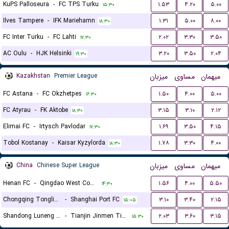
KuPS Palloseura
-
FC TPS Turku
۱.۵۳
۴.۲۰
۵.۰۰
۱۵:۳۰
Ilves Tampere
-
IFK Mariehamn
۱.۳۱
۵.۰۰
۸.۰۰
۱۸:۳۰
FC Inter Turku
-
FC Lahti
۲.۰۲
۳.۳۰
۳.۵۰
۱۷:۳۰
AC Oulu
-
HJK Helsinki
۳.۲۰
۳.۵۰
۲.۰۴
۱۹:۳۰
Kazakhstan
Premier League
میزبان
مساوی
میهمان
FC Astana
-
FC Okzhetpes
۱.۵۰
۴.۰۰
۵.۰۰
۱۶:۳۰
FC Atyrau
-
FK Aktobe
۳.۱۵
۳.۱۰
۲.۱۲
۱۸:۳۰
Elimai FC
-
Irtysch Pavlodar
۱.۶۹
۳.۵۰
۴.۱۵
۱۷:۳۰
Tobol Kostanay
-
Kaisar Kyzylorda
۱.۷۸
۳.۳۰
۴.۰۰
۱۸:۳۰
China
Chinese Super League
میزبان
مساوی
میهمان
Henan FC
-
Qingdao West Coast FC
۱.۵۶
۴.۰۰
۵.۵۰
۱۴:۳۰
Chongqing Tongliang Long
-
Shanghai Port FC
۳.۱۰
۳.۴۰
۲.۱۵
۱۵:۰۵
Shandong Luneng Taishan FC
-
Tianjin Jinmen Tigers
۲.۰۳
۳.۶۰
۳.۱۵
۱۵:۳۰