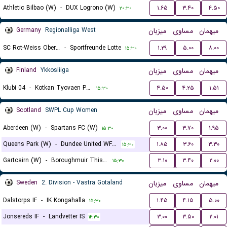
Athletic Bilbao (W)
-
DUX Logrono (W)
۱.۶۵
۳.۴۰
۴.۵۰
۲۰:۳۰
Germany
Regionalliga West
میزبان
مساوی
میهمان
SC Rot-Weiss Oberhausen
-
Sportfreunde Lotte
۱.۲۹
۵.۰۰
۸.۰۰
۱۵:۳۰
Finland
Ykkosliiga
میزبان
مساوی
میهمان
Klubi 04
-
Kotkan Tyovaen Palloilijat (KTP)
۴.۵۰
۴.۲۵
۱.۵۱
۱۵:۳۰
Scotland
SWPL Cup Women
میزبان
مساوی
میهمان
Aberdeen (W)
-
Spartans FC (W)
۳.۰۰
۳.۷۰
۱.۹۵
۱۵:۳۰
Queens Park (W)
-
Dundee United WFC (W)
۱.۸۵
۳.۶۰
۳.۳۰
۱۵:۳۰
Gartcairn (W)
-
Boroughmuir Thistle (W)
۳.۱۰
۳.۴۰
۲.۰۰
۱۵:۳۰
Sweden
2. Division - Vastra Gotaland
میزبان
مساوی
میهمان
Dalstorps IF
-
IK Kongahalla
۱.۴۵
۴.۱۵
۵.۰۰
۱۵:۳۰
Jonsereds IF
-
Landvetter IS
۳.۰۰
۳.۵۰
۲.۰۱
۱۴:۳۰