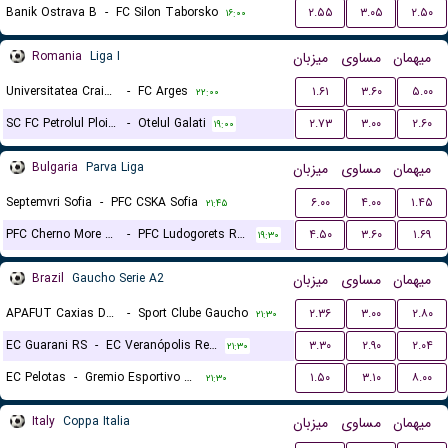
Banik Ostrava B
-
FC Silon Taborsko
۲.۵۵
۳.۰۵
۲.۵۰
۱۶:۰۰
Romania
Liga I
میزبان
مساوی
میهمان
Universitatea Craiova
-
FC Arges
۱.۶۱
۳.۶۰
۵.۰۰
۲۲:۰۰
SC FC Petrolul Ploiesti
-
Otelul Galati
۲.۷۳
۳.۰۰
۲.۶۰
۱۹:۰۰
Bulgaria
Parva Liga
میزبان
مساوی
میهمان
Septemvri Sofia
-
PFC CSKA Sofia
۶.۰۰
۴.۰۰
۱.۴۵
۲۱:۴۵
PFC Cherno More Varna
-
PFC Ludogorets Razgrad
۴.۵۰
۳.۶۰
۱.۶۹
۱۹:۳۰
Brazil
Gaucho Serie A2
میزبان
مساوی
میهمان
APAFUT Caxias Do Sul RS
-
Sport Clube Gaucho
۲.۳۶
۳.۰۰
۲.۸۰
۲۱:۳۰
EC Guarani RS
-
EC Veranópolis Recreativo Cultural
۳.۳۰
۲.۹۰
۲.۰۴
۲۱:۳۰
EC Pelotas
-
Gremio Esportivo Bage
۱.۵۰
۳.۱۰
۸.۰۰
۲۱:۳۰
Italy
Coppa Italia
میزبان
مساوی
میهمان