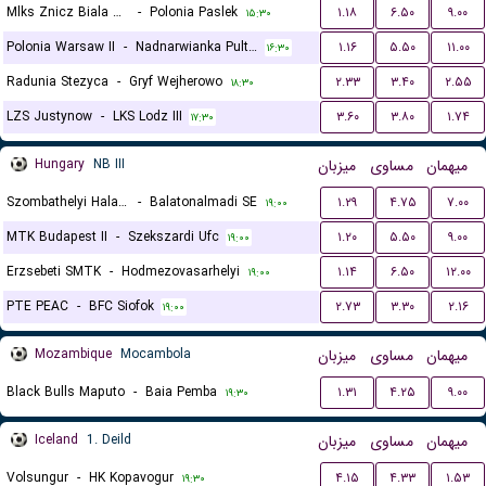
Mlks Znicz Biala Piska
-
Polonia Paslek
۱.۱۸
۶.۵۰
۹.۰۰
۱۵:۳۰
Polonia Warsaw II
-
Nadnarwianka Pultusk
۱.۱۶
۵.۵۰
۱۱.۰۰
۱۶:۳۰
Radunia Stezyca
-
Gryf Wejherowo
۲.۳۳
۳.۴۰
۲.۵۵
۱۸:۳۰
LZS Justynow
-
LKS Lodz III
۳.۶۰
۳.۸۰
۱.۷۴
۱۷:۳۰
Hungary
NB III
میزبان
مساوی
میهمان
Szombathelyi Haladas
-
Balatonalmadi SE
۱.۲۹
۴.۷۵
۷.۰۰
۱۹:۰۰
MTK Budapest II
-
Szekszardi Ufc
۱.۲۰
۵.۵۰
۹.۰۰
۱۹:۰۰
Erzsebeti SMTK
-
Hodmezovasarhelyi
۱.۱۴
۶.۵۰
۱۲.۰۰
۱۹:۰۰
PTE PEAC
-
BFC Siofok
۲.۷۳
۳.۳۰
۲.۱۶
۱۹:۰۰
Mozambique
Mocambola
میزبان
مساوی
میهمان
Black Bulls Maputo
-
Baia Pemba
۱.۳۱
۴.۲۵
۹.۰۰
۱۹:۳۰
Iceland
1. Deild
میزبان
مساوی
میهمان
Volsungur
-
HK Kopavogur
۴.۱۵
۴.۳۳
۱.۵۳
۱۹:۳۰