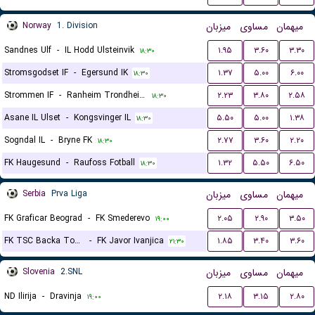
Norway
1. Division
میزبان
مساوی
میهمان
Sandnes Ulf
-
IL Hodd Ulsteinvik
۱.۹۵
۳.۶۰
۳.۳۰
۱۸:۳۰
Stromsgodset IF
-
Egersund IK
۱.۳۷
۵.۰۰
۶.۰۰
۱۸:۳۰
Strommen IF
-
Ranheim Trondheim
۲.۲۳
۳.۸۰
۲.۵۸
۱۸:۳۰
Asane IL Ulset
-
Kongsvinger IL
۵.۵۰
۵.۰۰
۱.۳۸
۱۸:۳۰
Sogndal IL
-
Bryne FK
۲.۷۷
۳.۶۰
۲.۲۰
۱۸:۳۰
FK Haugesund
-
Raufoss Fotball
۱.۳۲
۵.۵۰
۶.۵۰
۱۸:۳۰
Serbia
Prva Liga
میزبان
مساوی
میهمان
FK Graficar Beograd
-
FK Smederevo
۲.۰۵
۲.۹۰
۳.۵۰
۱۹:۰۰
FK TSC Backa Topola
-
FK Javor Ivanjica
۱.۸۵
۳.۴۰
۳.۶۰
۲۱:۳۰
Slovenia
2.SNL
میزبان
مساوی
میهمان
ND Ilirija
-
Dravinja
۲.۱۸
۳.۱۵
۲.۸۰
۱۹:۰۰