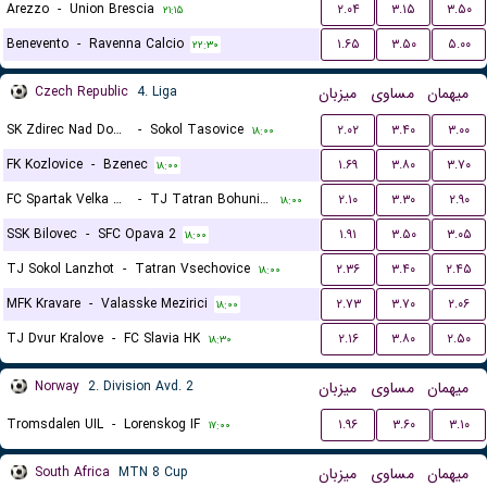
Arezzo
-
Union Brescia
۲.۰۴
۳.۱۵
۳.۵۰
۲۱:۱۵
Benevento
-
Ravenna Calcio
۱.۶۵
۳.۵۰
۵.۰۰
۲۲:۳۰
Czech Republic
4. Liga
میزبان
مساوی
میهمان
SK Zdirec Nad Doubravou
-
Sokol Tasovice
۲.۰۲
۳.۴۰
۳.۰۰
۱۸:۰۰
FK Kozlovice
-
Bzenec
۱.۶۹
۳.۸۰
۳.۷۰
۱۸:۰۰
FC Spartak Velka Bites
-
TJ Tatran Bohunice
۲.۱۰
۳.۳۰
۲.۹۰
۱۸:۰۰
SSK Bilovec
-
SFC Opava 2
۱.۹۱
۳.۵۰
۳.۰۵
۱۸:۰۰
TJ Sokol Lanzhot
-
Tatran Vsechovice
۲.۳۶
۳.۴۰
۲.۴۵
۱۸:۰۰
MFK Kravare
-
Valasske Mezirici
۲.۷۳
۳.۷۰
۲.۰۶
۱۸:۰۰
TJ Dvur Kralove
-
FC Slavia HK
۲.۱۶
۳.۸۰
۲.۵۰
۱۸:۳۰
Norway
2. Division Avd. 2
میزبان
مساوی
میهمان
Tromsdalen UIL
-
Lorenskog IF
۱.۹۶
۳.۶۰
۳.۱۰
۱۷:۰۰
South Africa
MTN 8 Cup
میزبان
مساوی
میهمان