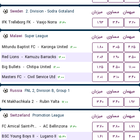
Sweden
2. Division - Sodra Gotaland
میزبان
مساوی
میهمان
IFK Trelleborg FK
-
Vaxjo Norra
۱.۹۳
۳.۴۰
۳.۲۰
۱۶:۳۰
Malawi
Super League
میزبان
مساوی
میهمان
Mitundu Baptist FC
-
Karonga United
۱.۸۰
۳.۰۵
۴.۲۵
۱۶:۰۰
Red Lions
-
Kamuzu Barracks
۲.۰۶
۲.۹۰
۳.۵۰
۱۶:۰۰
Big Bullets
-
Chitipa United
۱.۲۵
۴.۵۰
۱۱.۰۰
۱۶:۰۰
Masters FC
-
Civil Service Utd
۲.۰۱
۳.۱۰
۳.۴۰
۱۶:۰۰
Russia
FNL 2, Division B, Group 1
میزبان
مساوی
میهمان
FK Makhachkala 2
-
Rubin Yalta
۳.۴۰
۳.۴۰
۱.۹۲
۱۷:۰۰
Switzerland
Promotion League
میزبان
مساوی
میهمان
FC Amical Saint-Prex
-
AC Bellinzona
۳.۷۰
۳.۸۰
۱.۷۱
۱۶:۳۰
BSC Young Boys II
-
Lugano II
۱.۶۱
۳.۸۰
۴.۰۰
۱۵:۳۰