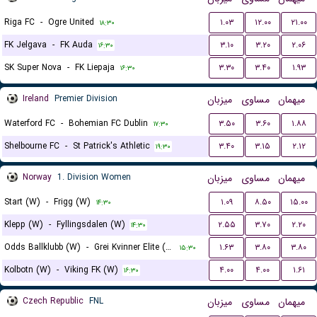
Riga FC
-
Ogre United
۱.۰۳
۱۲.۰۰
۲۱.۰۰
۱۸:۳۰
FK Jelgava
-
FK Auda
۳.۱۰
۳.۲۰
۲.۰۶
۱۶:۳۰
SK Super Nova
-
FK Liepaja
۳.۳۰
۳.۴۰
۱.۹۳
۱۶:۳۰
Ireland
Premier Division
میزبان
مساوی
میهمان
Waterford FC
-
Bohemian FC Dublin
۳.۵۰
۳.۶۰
۱.۸۸
۱۷:۳۰
Shelbourne FC
-
St Patrick's Athletic
۳.۴۰
۳.۱۵
۲.۱۲
۱۹:۳۰
Norway
1. Division Women
میزبان
مساوی
میهمان
Start (W)
-
Frigg (W)
۱.۰۹
۸.۵۰
۱۵.۰۰
۱۴:۳۰
Klepp (W)
-
Fyllingsdalen (W)
۲.۵۵
۳.۷۰
۲.۲۰
۱۴:۳۰
Odds Ballklubb (W)
-
Grei Kvinner Elite (W)
۱.۶۳
۳.۸۰
۳.۸۰
۱۵:۳۰
Kolbotn (W)
-
Viking FK (W)
۴.۰۰
۴.۰۰
۱.۶۱
۱۶:۳۰
Czech Republic
FNL
میزبان
مساوی
میهمان