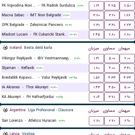
FK Vojvodina Novi Sad
-
FK Radnik Surdulica
۱.۲۹
۴.۷۵
۸.۵۰
۲۱:۳۰
Macva Sabac
-
IMT Novi Belgrade
۳.۸۰
۳.۲۰
۱.۸۸
۲۱:۳۰
OFK Belgrade
-
Zeleznicar Pancevo
۲.۳۰
۳.۳۰
۲.۷۳
۲۲:۳۰
Mladost Lucani
-
FK Cukaricki Stankom
۲.۴۵
۲.۸۰
۲.۸۰
۲۲:۳۰
Iceland
Besta deild karla
میزبان
مساوی
میهمان
Vikingur Reykjavik
-
IBV Vestmannaeyjar
۱.۳۱
۵.۰۰
۷.۰۰
۲۱:۳۰
Stjarnan
-
Keflavik
۱.۸۰
۴.۰۰
۳.۴۰
۲۱:۳۰
Breidablik Kopavogur
-
Valur Reykjavik
۱.۵۶
۴.۳۳
۴.۳۳
۲۳:۴۵
IA Akranes
-
Thor Akureyri
۱.۴۳
۴.۵۰
۵.۰۰
۲۱:۳۰
KA Akureyri
-
FH Hafnarfjordur
۲.۰۴
۳.۷۰
۲.۹۰
۲۱:۴۵
Argentina
Liga Profesional - Clausura
میزبان
مساوی
میهمان
San Lorenzo
-
Atletico Huracan
۲.۸۰
۲.۷۰
۲.۹۰
۲۱:۳۰
Latvia
Virsliga
میزبان
مساوی
میهمان