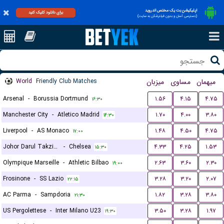
اپلیکیشن بت یک مختص اندروید
برای دانلود کلیک کنید
(دسترسی آسان و بدون فیلترشکن به سایت)
World
Friendly Club Matches
میزبان
مساوی
میهمان
Arsenal
-
Borussia Dortmund
۱.۵۶
۴.۱۵
۴.۷۵
۱۶:۳۰
Manchester City
-
Atletico Madrid
۱.۷۰
۴.۰۰
۳.۸۰
۱۴:۳۰
Liverpool
-
AS Monaco
۱.۴۸
۴.۵۰
۴.۷۵
۱۷:۰۰
Johor Darul Takzim FC
-
Chelsea
۴.۳۳
۴.۲۵
۱.۵۳
۱۵:۳۰
Olympique Marseille
-
Athletic Bilbao
۲.۶۳
۳.۶۰
۲.۳۰
۱۹:۰۰
Frosinone
-
SS Lazio
۳.۲۸
۳.۲۰
۲.۰۷
۲۲:۱۵
AC Parma
-
Sampdoria
۱.۸۲
۳.۲۸
۳.۸۰
۲۱:۳۰
US Pergolettese
-
Inter Milano U23
۳.۵۰
۳.۲۸
۱.۹۷
۱۹:۳۰