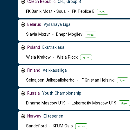
Czech Republic
CFL, Group B
FK Banik Most - Sous
-
FK Teplice B
۱۹:۳۰
Belarus
Vysshaya Liga
Slavia Mozyr
-
Dnepr Mogilev
۲۰:۱۵
Poland
Ekstraklasa
Wisla Krakow
-
Wisla Plock
۲۲:۰۰
Finland
Veikkausliiga
Seinajoen Jalkapallokerho
-
IF Gnistan Helsinki
۱۹:۳۰
Russia
Youth Championship
Dinamo Moscow U19
-
Lokomotiv Moscow U19
۱۹:۳۰
Norway
Eliteserien
Sandefjord
-
KFUM Oslo
۲۰:۳۰