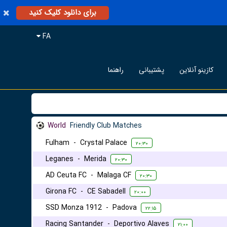
برای دانلود کلیک کنید
FA
کازینو آنلاین
پشتیبانی
راهنما
World
Friendly Club Matches
Fulham
-
Crystal Palace
۲۰:۳۰
Leganes
-
Merida
۲۰:۳۰
AD Ceuta FC
-
Malaga CF
۲۰:۳۰
Girona FC
-
CE Sabadell
۲۰:۰۰
SSD Monza 1912
-
Padova
۲۲:۱۵
Racing Santander
-
Deportivo Alaves
۲۱:۰۰