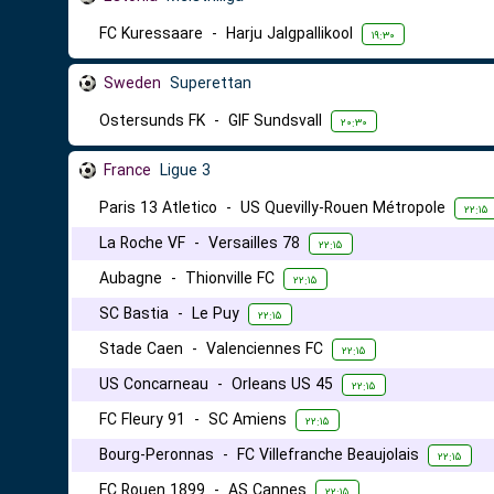
FC Kuressaare
-
Harju Jalgpallikool
۱۹:۳۰
Sweden
Superettan
Ostersunds FK
-
GIF Sundsvall
۲۰:۳۰
France
Ligue 3
Paris 13 Atletico
-
US Quevilly-Rouen Métropole
۲۲:۱۵
La Roche VF
-
Versailles 78
۲۲:۱۵
Aubagne
-
Thionville FC
۲۲:۱۵
SC Bastia
-
Le Puy
۲۲:۱۵
Stade Caen
-
Valenciennes FC
۲۲:۱۵
US Concarneau
-
Orleans US 45
۲۲:۱۵
FC Fleury 91
-
SC Amiens
۲۲:۱۵
Bourg-Peronnas
-
FC Villefranche Beaujolais
۲۲:۱۵
FC Rouen 1899
-
AS Cannes
۲۲:۱۵