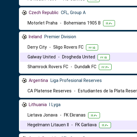
Czech Republic
CFL, Group A
Motorlet Praha
-
Bohemians 1905 B
۱۹:۳۰
Ireland
Premier Division
Derry City
-
Sligo Rovers FC
۲۲:۱۵
Galway United
-
Drogheda United
۲۲:۱۵
Shamrock Rovers FC
-
Dundalk FC
۲۲:۳۰
Argentina
Liga Profesional Reserves
CA Platense Reserves
-
Estudiantes de la Plata Rese
Lithuania
I Lyga
Lietava Jonava
-
FK Ekranas
۱۹:۳۰
Hegelmann Litauen II
-
FK Garliava
۱۹:۳۰