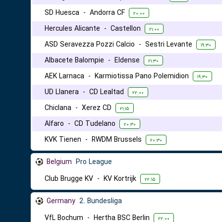
SD Huesca
-
Andorra CF
۲۰:۰۰
Hercules Alicante
-
Castellon
۲۱:۰۰
ASD Seravezza Pozzi Calcio
-
Sestri Levante
۱۹:۳۰
Albacete Balompie
-
Eldense
۲۱:۳۰
AEK Larnaca
-
Karmiotissa Pano Polemidion
۱۹:۳۰
UD Llanera
-
CD Lealtad
۲۲:۰۰
Chiclana
-
Xerez CD
۲۱:۱۵
Alfaro
-
CD Tudelano
۲۰:۳۰
KVK Tienen
-
RWDM Brussels
۲۰:۳۰
Belgium
Pro League
Club Brugge KV
-
KV Kortrijk
۲۲:۱۵
Germany
2. Bundesliga
VfL Bochum
-
Hertha BSC Berlin
۲۲:۰۰