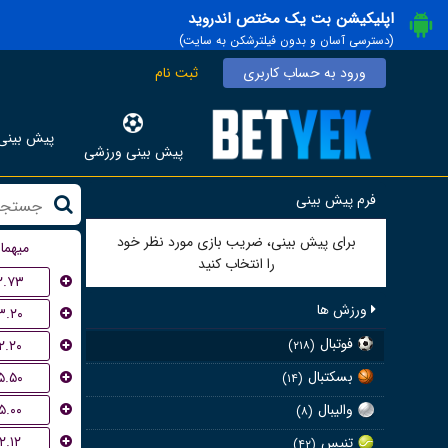
اپلیکیشن بت یک مختص اندروید
(دسترسی آسان و بدون فیلترشکن به سایت)
ورود به حساب کاربری
ثبت نام
پیش بینی 
پیش بینی ورزشی
فرم پیش بینی
برای پیش بینی، ضریب بازی مورد نظر خود
میهما
را انتخاب کنید
۲.۷۳
ورزش ها
۳.۲۰
فوتبال
۲.۲۰
(۲۱۸)
بسکتبال
۵.۵۰
(۱۴)
۵.۰۰
والیبال
(۸)
۲.۱۲
تنیس
(۴۲)