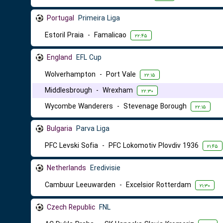
Portugal
Primeira Liga
Estoril Praia
-
Famalicao
۲۲:۴۵
England
EFL Cup
Wolverhampton
-
Port Vale
۲۲:۱۵
Middlesbrough
-
Wrexham
۲۲:۳۰
Wycombe Wanderers
-
Stevenage Borough
۲۲:۱۵
Bulgaria
Parva Liga
PFC Levski Sofia
-
PFC Lokomotiv Plovdiv 1936
۲۱:۴۵
Netherlands
Eredivisie
Cambuur Leeuwarden
-
Excelsior Rotterdam
۲۱:۳۰
Czech Republic
FNL