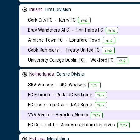
Ireland
First Division
Cork City FC
-
Kerry FC
۲۲:۱۵
Bray Wanderers AFC
-
Finn Harps FC
۲۲:۱۵
Athlone Town FC
-
Longford Town
۲۲:۱۵
Cobh Ramblers
-
Treaty United FC
۲۲:۱۵
University College Dublin FC
-
Wexford FC
۲۲:۱۵
Netherlands
Eerste Divisie
SBV Vitesse
-
RKC Waalwijk
۲۱:۳۰
FC Emmen
-
Roda JC Kerkrade
۲۱:۳۰
FC Oss / Top Oss
-
NAC Breda
۲۱:۳۰
VVV Venlo
-
Heracles Almelo
۲۱:۳۰
FC Dordrecht
-
Ajax Amsterdam Reserves
۲۱:۳۰
Estonia
Meistriliiga