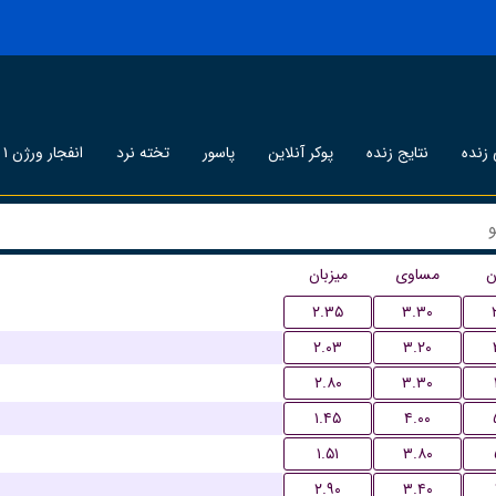
زنده
نتایج زنده
پوکر آنلاین
پاسور
تخته نرد
انفجار ورژن ۱
ن
مساوی
میزبان
۲.۳۵
۳.۳۰
۲.۰۳
۳.۲۰
۲.۸۰
۳.۳۰
۱.۴۵
۴.۰۰
۱.۵۱
۳.۸۰
۲.۹۰
۳.۴۰