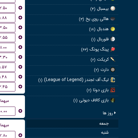
۲.۵۰
بیسبال
(۴)
۱.۸۸
هاکی روی یخ
(۳)
۳.۵۰
هندبال
(۱۸)
۲.۵۵
فلوربال
(۱)
۱۱.۰۰
پینگ پونگ
(۶۳)
۳.۳۰
کریکت
(۲)
۱.۵۷
دارت
(۲)
۱.۴۸
لیگ آف لجندز (League of Legend)
(۱)
۲.۴۵
بازی دوتا
(۲)
بازی کالاف دیوتی
میهما
(۱)
۱۰.۰۰
روز ها
جمعه
میهما
شنبه
۲.۸۰