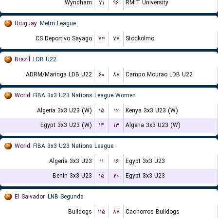
Wyndham
۷۱
۹۶
RMIT University
Uruguay
Metro League
CS Deportivo Sayago
۷۳
۷۷
Stockolmo
Brazil
LDB U22
ADRM/Maringa LDB U22
۶۰
۸۸
Campo Mourao LDB U22
World
FIBA 3x3 U23 Nations League Women
Algeria 3x3 U23 (W)
۱۵
۱۲
Kenya 3x3 U23 (W)
Egypt 3x3 U23 (W)
۱۴
۱۳
Algeria 3x3 U23 (W)
World
FIBA 3x3 U23 Nations League
Algeria 3x3 U23
۱۱
۱۶
Egypt 3x3 U23
Benin 3x3 U23
۱۵
۲۰
Egypt 3x3 U23
El Salvador
LNB Segunda
Bulldogs
۱۱۵
۸۷
Cachorros Bulldogs