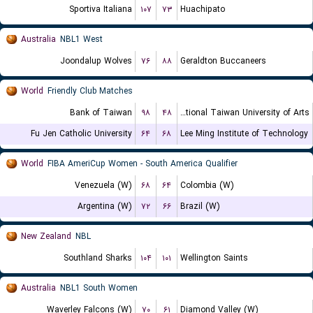
Sportiva Italiana
۱۰۷
۷۳
Huachipato
Australia
NBL1 West
Joondalup Wolves
۷۶
۸۸
Geraldton Buccaneers
World
Friendly Club Matches
Bank of Taiwan
۹۸
۴۸
National Taiwan University of Arts
Fu Jen Catholic University
۶۴
۶۸
Lee Ming Institute of Technology
World
FIBA AmeriCup Women - South America Qualifier
Venezuela (W)
۶۸
۶۴
Colombia (W)
Argentina (W)
۷۲
۶۶
Brazil (W)
New Zealand
NBL
Southland Sharks
۱۰۴
۱۰۱
Wellington Saints
Australia
NBL1 South Women
Waverley Falcons (W)
۷۰
۶۱
Diamond Valley (W)