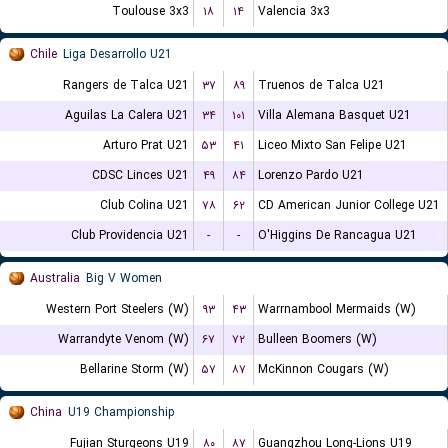
Toulouse 3x3
۱۸
۱۴
Valencia 3x3
Chile
Liga Desarrollo U21
Rangers de Talca U21
۳۷
۸۹
Truenos de Talca U21
Aguilas La Calera U21
۳۴
۱۰۱
Villa Alemana Basquet U21
Arturo Prat U21
۵۳
۴۱
Liceo Mixto San Felipe U21
CDSC Linces U21
۴۹
۸۴
Lorenzo Pardo U21
Club Colina U21
۷۸
۶۲
CD American Junior College U21
Club Providencia U21
-
-
O'Higgins De Rancagua U21
Australia
Big V Women
Western Port Steelers (W)
۹۳
۴۳
Warrnambool Mermaids (W)
Warrandyte Venom (W)
۶۷
۷۲
Bulleen Boomers (W)
Bellarine Storm (W)
۵۷
۸۷
McKinnon Cougars (W)
China
U19 Championship
Fujian Sturgeons U19
۸۰
۸۷
Guangzhou Long-Lions U19