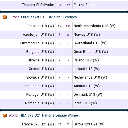
Thunder El Salvador
۱۱۷
۷۳
Fuerza Paraiso
Europe
EuroBasket U18 Division B Women
Estonia U18 (W)
۴۰
۳۵
North Macedonia U18 (W)
Azerbaijan U18 (W)
۴
۵
Norway U18 (W)
Luxembourg U18 (W)
-
-
Switzerland U18 (W)
Bulgaria U18 (W)
-
-
Great Britain U18 (W)
Ukraine U18 (W)
-
-
Ireland U18 (W)
Greece U18 (W)
-
-
Iceland U18 (W)
Slovakia U18 (W)
-
-
Netherlands U18 (W)
Lithuania U18 (W)
-
-
Austria U18 (W)
Portugal U18 (W)
-
-
Denmark U18 (W)
Romania U18 (W)
-
-
Israel U18 (W)
World
FIBA 3x3 U21 Nations League Women
France 3x3 U21 (W)
۲۱
۷
Serbia 3x3 U21 (W)