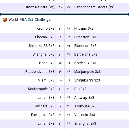
Knox Raiders (W)
۸۰
۷۸
Sandringham Sabres (W)
World
FIBA 3x3 Challenger
Toronto 3x3
۲۱
۱۸
Phoenix 3x3
Phoenix 3x3
۱۸
۲۱
Princeton 3x3
Shinjuku SS 3x3
۲۱
۲۲
Elancourt 3x3
Shanghai 3x3
۲۱
۱۷
Barcelona 3x3
Bonn 3x3
۱۲
۱۹
Bordeaux 3x3
Raudondvaris 3x3
۱۹
۱۴
Marijampole 3x3
Miami 3x3
۲۰
۱۶
Shinjuku SS 3x3
Marijampole 3x3
۲۱
۱۴
Rio 3x3
Liman 3x3
۱۸
۱۴
Antwerp 3x3
Skyliners 3x3
۱۷
۲۰
Toulouse 3x3
Fuengirola 3x3
۱۱
۱۷
Valencia 3x3
Liman 3x3
۲۱
۱۳
Shanghai 3x3