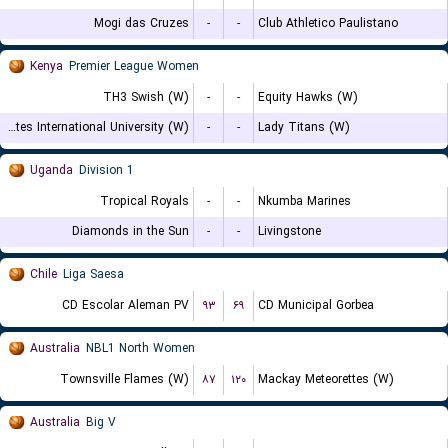
Mogi das Cruzes
-
-
Club Athletico Paulistano
Kenya
Premier League Women
TH3 Swish (W)
-
-
Equity Hawks (W)
United States International University (W)
-
-
Lady Titans (W)
Uganda
Division 1
Tropical Royals
-
-
Nkumba Marines
Diamonds in the Sun
-
-
Livingstone
Chile
Liga Saesa
CD Escolar Aleman PV
۹۳
۶۹
CD Municipal Gorbea
Australia
NBL1 North Women
Townsville Flames (W)
۸۷
۱۲۰
Mackay Meteorettes (W)
Australia
Big V