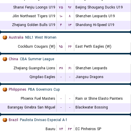
Shanxi Fenjiu Loongs U19
۷۵
۹۲
Beijing Shougang Ducks U19
Jilin Northeast Tigers U19
۱۰
۸
Shenzhen Leopards U19
Zhejiang Golden Bulls U19
۴
۱۳
Shandong Hi-Speed U19
Australia
NBL1 West Women
Cockburn Cougars (W)
۹۵
۶۶
East Perth Eagles (W)
China
CBA Summer League
Zhejiang Guangsha Lions
۳۸
۶۱
Shenzhen Leopards
Qingdao Eagles
-
-
Jiangsu Dragons
Philippines
PBA Governors Cup
Phoenix Fuel Masters
-
-
Rain or Shine Elasto Painters
Barangay Ginebra San Miguel
-
-
Blackwater Bossing
Brazil
Paulista Divisao Especial A-1
Bauru
۷۴
۶۳
EC Pinheiros SP