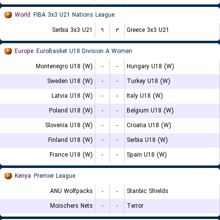
World
FIBA 3x3 U21 Nations League
Serbia 3x3 U21
۹
۳
Greece 3x3 U21
Europe
EuroBasket U18 Division A Women
Montenegro U18 (W)
-
-
Hungary U18 (W)
Sweden U18 (W)
-
-
Turkey U18 (W)
Latvia U18 (W)
-
-
Italy U18 (W)
Poland U18 (W)
-
-
Belgium U18 (W)
Slovenia U18 (W)
-
-
Croatia U18 (W)
Finland U18 (W)
-
-
Serbia U18 (W)
France U18 (W)
-
-
Spain U18 (W)
Kenya
Premier League
ANU Wolfpacks
-
-
Stanbic Shields
Moischers Nets
-
-
Terror