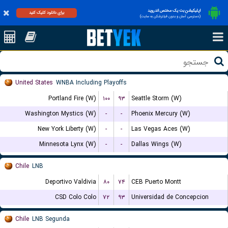
اپلیکیشن بت یک مختص اندروید
برای دانلود کلیک کنید
(دسترسی آسان و بدون فیلترشکن به سایت)
United States
WNBA Including Playoffs
Portland Fire (W)
۱۰۰
۹۳
Seattle Storm (W)
Washington Mystics (W)
-
-
Phoenix Mercury (W)
New York Liberty (W)
-
-
Las Vegas Aces (W)
Minnesota Lynx (W)
-
-
Dallas Wings (W)
Chile
LNB
Deportivo Valdivia
۸۰
۷۴
CEB Puerto Montt
CSD Colo Colo
۷۲
۹۳
Universidad de Concepcion
Chile
LNB Segunda