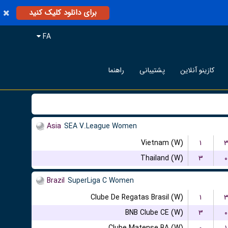
برای دانلود کلیک کنید
FA
کازینو آنلاین
پشتیبانی
راهنما
Asia
SEA V.League Women
Vietnam (W)
۱
Thailand (W)
۳
۰
Brazil
SuperLiga C Women
Clube De Regatas Brasil (W)
۱
BNB Clube CE (W)
۳
۰