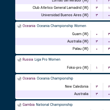
Lomas del Mirador (W)
۱
Club Atletico General Lamadrid (W)
۳
۱
Universidad Buenos Aires (W)
۳
۰
Oceania
Oceania Championship Women
Guam (W)
۰
Australia (W)
۳
۰
Palau (W)
۰
Russia
Liga Pro Women
Foksi-pro (W)
۱
Oceania
Oceania Championship
New Caledonia
۳
۲
Australia
۳
۰
Gambia
National Championship