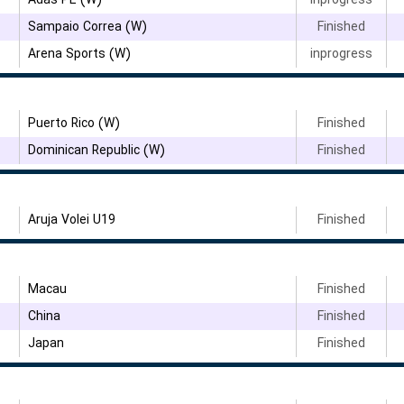
Adas PE (W)
inprogress
Sampaio Correa (W)
Finished
Arena Sports (W)
inprogress
۳
Puerto Rico (W)
Finished
۳
Dominican Republic (W)
Finished
۳
Aruja Volei U19
Finished
Macau
Finished
China
Finished
۳
Japan
Finished