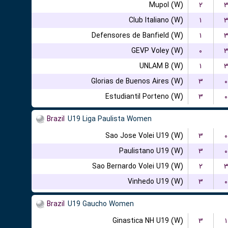
Mupol (W)
۲
Club Italiano (W)
۱
Defensores de Banfield (W)
۱
GEVP Voley (W)
۰
UNLAM B (W)
۱
Glorias de Buenos Aires (W)
۳
۰
Estudiantil Porteno (W)
۳
۰
Brazil
U19 Liga Paulista Women
Sao Jose Volei U19 (W)
۳
۰
Paulistano U19 (W)
۳
۰
Sao Bernardo Volei U19 (W)
۲
Vinhedo U19 (W)
۳
۰
Brazil
U19 Gaucho Women
Ginastica NH U19 (W)
۳
۱