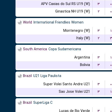
APV Caxias do Sul RS U19 (W)
۳
۰
Ginastica NH U19 (W)
۲
۰
World
International Friendlies Women
Montenegro (W)
۳
۱
Italy (W)
۲
South America
Copa Sudamericana
Argentina
۳
۱
Bolivia
۳
۰
Brazil
U21 Liga Paulista
Super Volei Santo Andre U21
۳
۰
Sao Jose Volei U21
۳
۱
Brazil
SuperLiga C
Lucas de Rio Verde
۳
۰