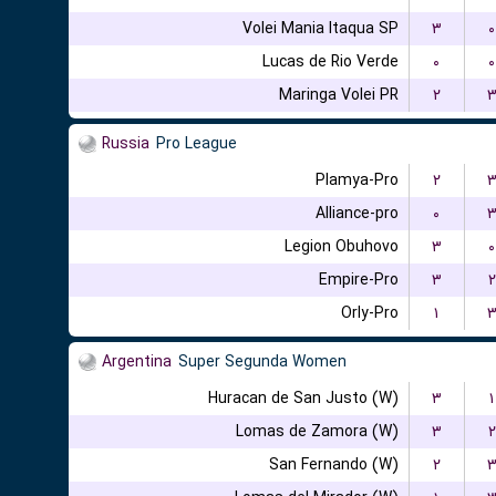
Volei Mania Itaqua SP
۳
۰
Lucas de Rio Verde
۰
۰
Maringa Volei PR
۲
Russia
Pro League
Plamya-Pro
۲
Alliance-pro
۰
Legion Obuhovo
۳
۰
Empire-Pro
۳
۲
Orly-Pro
۱
Argentina
Super Segunda Women
Huracan de San Justo (W)
۳
۱
Lomas de Zamora (W)
۳
۲
San Fernando (W)
۲