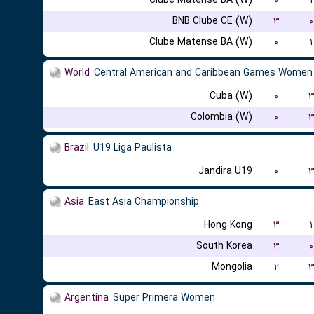
Clube Matense BA (W)
۰
۱
BNB Clube CE (W)
۳
۰
Clube Matense BA (W)
۰
۱
World
Central American and Caribbean Games Women
Cuba (W)
۰
Colombia (W)
۰
Brazil
U19 Liga Paulista
Jandira U19
۰
Asia
East Asia Championship
Hong Kong
۳
۱
South Korea
۳
۰
Mongolia
۲
Argentina
Super Primera Women