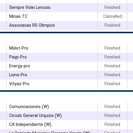
Sempre Volei Lencois
Finished
Minas TC
Cancelled
۳
Associacao RS Olimpico
Finished
۳
Molot-Pro
Finished
۳
Payp-Pro
Finished
Energy-pro
Finished
Lions-Pro
Finished
۳
Vityaz-Pro
Finished
Comunicaciones (W)
Finished
Circulo General Urquiza (W)
Finished
۳
CA Independiente (W)
Finished