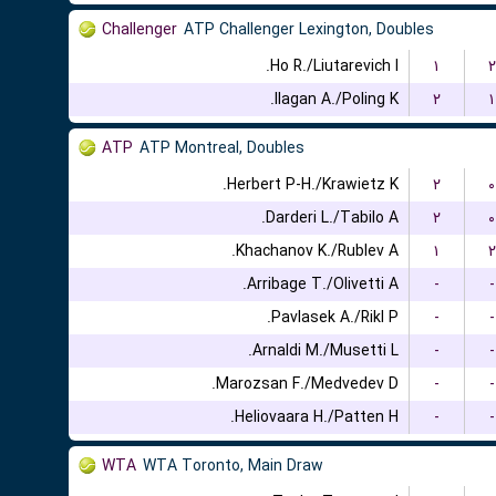
Challenger
ATP Challenger Lexington, Doubles
Ho R./Liutarevich I.
۱
۲
Ilagan A./Poling K.
۲
۱
ATP
ATP Montreal, Doubles
Herbert P-H./Krawietz K.
۲
۰
Darderi L./Tabilo A.
۲
۰
Khachanov K./Rublev A.
۱
۲
Arribage T./Olivetti A.
-
-
Pavlasek A./Rikl P.
-
-
Arnaldi M./Musetti L.
-
-
Marozsan F./Medvedev D.
-
-
Heliovaara H./Patten H.
-
-
WTA
WTA Toronto, Main Draw