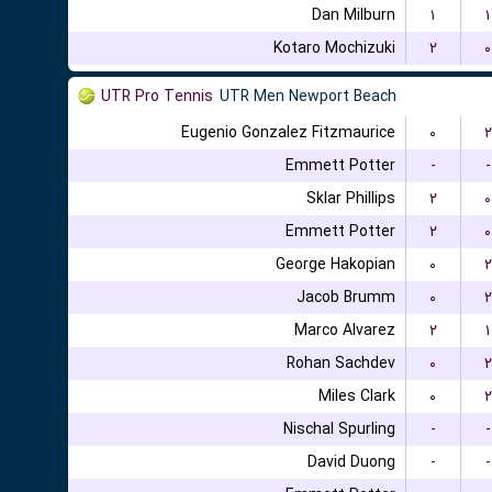
Dan Milburn
۱
۱
Kotaro Mochizuki
۲
۰
UTR Pro Tennis
UTR Men Newport Beach
Eugenio Gonzalez Fitzmaurice
۰
۲
Emmett Potter
-
-
Sklar Phillips
۲
۰
Emmett Potter
۲
۰
George Hakopian
۰
۲
Jacob Brumm
۰
۲
Marco Alvarez
۲
۱
Rohan Sachdev
۰
۲
Miles Clark
۰
۲
Nischal Spurling
-
-
David Duong
-
-