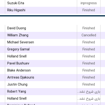
Suzuki Eita
inprogress
Riku Higashi
Finished
David Duong
Finished
William Zhang
Cancelled
Michael Seversen
Finished
Gregory Gamal
Finished
Holland Snell
Finished
Pavel Bushuev
Finished
Blake Anderson
Finished
Antreas Djakouris
Finished
Justin Chung
Finished
Robert Yang
بازی شروع نشده است
Holland Snell
بازی شروع نشده است