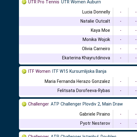
UTR Pro Tennis
UTR Women Auburn
Lucia Donnelly
-
-
Natalie Outcalt
-
-
Kaya Moe
-
-
Monika Wojcik
-
-
Olivia Carneiro
-
-
Ekaterina Khayrutdinova
-
-
ITF Women
ITF W15 Kursumlijska Banja
Maria Fernanda Herazo Gonzalez
-
-
Felitsata Dorofeeva-Rybas
-
-
Challenger
ATP Challenger Plovdiv 2, Main Draw
Gabriele Piraino
-
-
Pyotr Nesterov
-
-