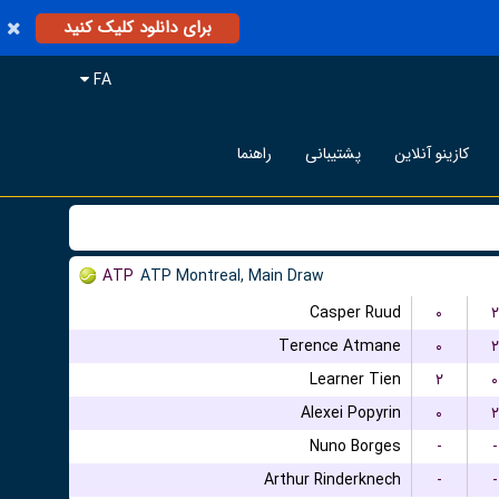
برای دانلود کلیک کنید
FA
کازینو آنلاین
پشتیبانی
راهنما
ATP
ATP Montreal, Main Draw
Casper Ruud
۰
۲
Terence Atmane
۰
۲
Learner Tien
۲
۰
Alexei Popyrin
۰
۲
Nuno Borges
-
-
Arthur Rinderknech
-
-