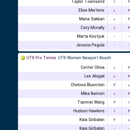
Taylor Townsend
۱
۲
Elise Mertens
۰
۲
Maria Sakkari
۰
۲
Caty Mcnally
۱
۲
Marta Kostyuk
-
-
Jessica Pegula
-
-
UTR Pro Tennis
UTR Women Newport Beach
Center Olivia
۰
۲
Lee Abigail
۰
۲
Chelsea Bluestein
۲
۰
Mika Ikemori
۰
۲
Tianmei Wang
۲
۱
Hudson Hawkins
۱
۲
Kaia Giribalan
۲
۰
Kaia Giribalan
-
-