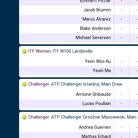
Emmett Potter
-
-
Jacob Brumm
-
-
Marco Alvarez
-
-
Blake Anderson
-
-
Michael Seversen
-
-
ITF Women
ITF W100 Landisville
Yeon Woo Ku
-
-
Yexin Ma
-
-
Challenger
ATP Challenger Istanbul, Main Draw
Antoine Ghibaudo
-
-
Lucas Poullain
-
-
Challenger
ATP Challenger Grodzisk Mazowiecki, Main
Andrea Guerrieri
-
-
Mathys Erhard
-
-