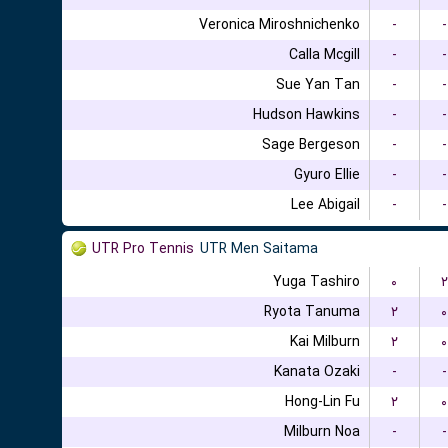
Veronica Miroshnichenko
-
-
Calla Mcgill
-
-
Sue Yan Tan
-
-
Hudson Hawkins
-
-
Sage Bergeson
-
-
Gyuro Ellie
-
-
Lee Abigail
-
-
UTR Pro Tennis
UTR Men Saitama
Yuga Tashiro
۰
۲
Ryota Tanuma
۲
۰
Kai Milburn
۲
۰
Kanata Ozaki
-
-
Hong-Lin Fu
۲
۰
Milburn Noa
-
-