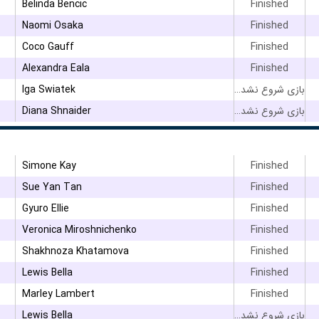
Belinda Bencic
Finished
Naomi Osaka
Finished
Coco Gauff
Finished
Alexandra Eala
Finished
Iga Swiatek
بازی شروع نشده است
Diana Shnaider
بازی شروع نشده است
Simone Kay
Finished
Sue Yan Tan
Finished
Gyuro Ellie
Finished
Veronica Miroshnichenko
Finished
Shakhnoza Khatamova
Finished
Lewis Bella
Finished
Marley Lambert
Finished
Lewis Bella
بازی شروع نشده است