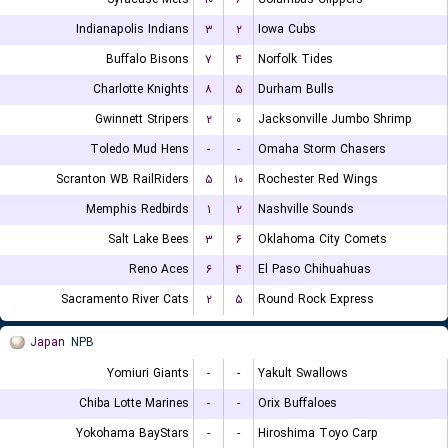
Indianapolis Indians
۳
۲
Iowa Cubs
Buffalo Bisons
۷
۴
Norfolk Tides
Charlotte Knights
۸
۵
Durham Bulls
Gwinnett Stripers
۲
۰
Jacksonville Jumbo Shrimp
Toledo Mud Hens
-
-
Omaha Storm Chasers
Scranton WB RailRiders
۵
۱۰
Rochester Red Wings
Memphis Redbirds
۱
۲
Nashville Sounds
Salt Lake Bees
۳
۶
Oklahoma City Comets
Reno Aces
۶
۴
El Paso Chihuahuas
Sacramento River Cats
۲
۵
Round Rock Express
Japan
NPB
Yomiuri Giants
-
-
Yakult Swallows
Chiba Lotte Marines
-
-
Orix Buffaloes
Yokohama BayStars
-
-
Hiroshima Toyo Carp