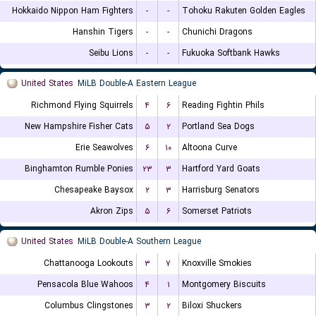
Hokkaido Nippon Ham Fighters
-
-
Tohoku Rakuten Golden Eagles
Hanshin Tigers
-
-
Chunichi Dragons
Seibu Lions
-
-
Fukuoka Softbank Hawks
United States
MiLB Double-A Eastern League
Richmond Flying Squirrels
۴
۶
Reading Fightin Phils
New Hampshire Fisher Cats
۵
۲
Portland Sea Dogs
Erie Seawolves
۶
۱۰
Altoona Curve
Binghamton Rumble Ponies
۲۳
۳
Hartford Yard Goats
Chesapeake Baysox
۲
۳
Harrisburg Senators
Akron Zips
۵
۶
Somerset Patriots
United States
MiLB Double-A Southern League
Chattanooga Lookouts
۳
۷
Knoxville Smokies
Pensacola Blue Wahoos
۴
۱
Montgomery Biscuits
Columbus Clingstones
۳
۲
Biloxi Shuckers