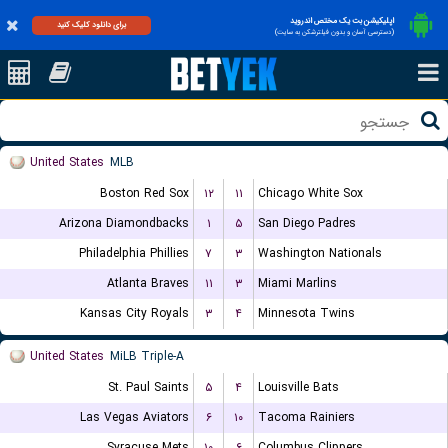
اپلیکیشن بت یک مختص اندروید
برای دانلود کلیک کنید
(دسترسی آسان و بدون فیلترشکن به سایت)
United States
MLB
Boston Red Sox
۱۲
۱۱
Chicago White Sox
Arizona Diamondbacks
۱
۵
San Diego Padres
Philadelphia Phillies
۷
۳
Washington Nationals
Atlanta Braves
۱۱
۳
Miami Marlins
Kansas City Royals
۳
۴
Minnesota Twins
United States
MiLB Triple-A
St. Paul Saints
۵
۴
Louisville Bats
Las Vegas Aviators
۶
۱۰
Tacoma Rainiers
Syracuse Mets
۱۰
۶
Columbus Clippers