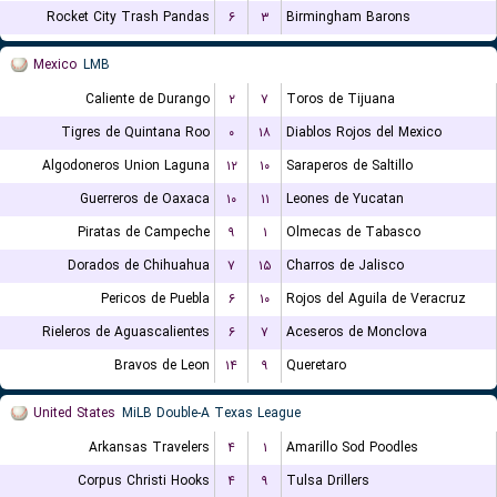
Rocket City Trash Pandas
۶
۳
Birmingham Barons
Mexico
LMB
Caliente de Durango
۲
۷
Toros de Tijuana
Tigres de Quintana Roo
۰
۱۸
Diablos Rojos del Mexico
Algodoneros Union Laguna
۱۲
۱۰
Saraperos de Saltillo
Guerreros de Oaxaca
۱۰
۱۱
Leones de Yucatan
Piratas de Campeche
۹
۱
Olmecas de Tabasco
Dorados de Chihuahua
۷
۱۵
Charros de Jalisco
Pericos de Puebla
۶
۱۰
Rojos del Aguila de Veracruz
Rieleros de Aguascalientes
۶
۷
Aceseros de Monclova
Bravos de Leon
۱۴
۹
Queretaro
United States
MiLB Double-A Texas League
Arkansas Travelers
۴
۱
Amarillo Sod Poodles
Corpus Christi Hooks
۴
۹
Tulsa Drillers