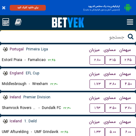
اپلیکیشن بت یک مختص اندروید
برای دانلود کلیک کنید
(دسترسی آسان و بدون فیلترشکن به سایت)
Portugal
Primeira Liga
میزبان
مساوی
میهمان
Estoril Praia
-
Famalicao
۲.۸۰
۳.۱۵
۲.۴۵
۲۲:۴۵
England
EFL Cup
میزبان
مساوی
میهمان
Middlesbrough
-
Wrexham
۱.۷۳
۳.۸۰
۴.۵۰
۲۲:۳۰
Ireland
Premier Division
میزبان
مساوی
میهمان
Shamrock Rovers FC
-
Dundalk FC
۱.۹۳
۳.۵۰
۳.۷۰
۲۲:۳۰
Iceland
1. Deild
میزبان
مساوی
میهمان
UMF Afturelding
-
UMF Grindavik
۱.۳۳
۵.۰۰
۶.۰۰
۲۲:۴۵