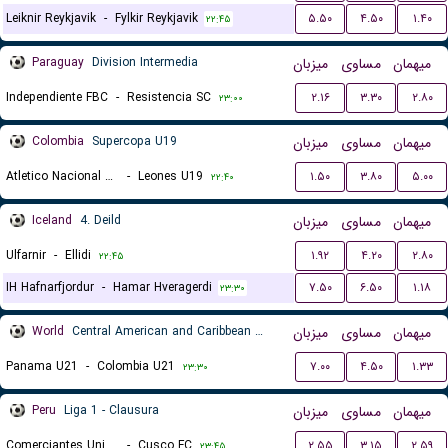
Leiknir Reykjavik
-
Fylkir Reykjavik
۵.۵۰
۴.۵۰
۱.۴۰
۲۲:۴۵
Paraguay
Division Intermedia
میزبان
مساوی
میهمان
Independiente FBC
-
Resistencia SC
۲.۱۶
۳.۳۰
۲.۸۰
۲۳:۰۰
Colombia
Supercopa U19
میزبان
مساوی
میهمان
Atletico Nacional Medellin U19
-
Leones U19
۱.۵۰
۳.۸۰
۵.۰۰
۲۲:۴۰
Iceland
4. Deild
میزبان
مساوی
میهمان
Ulfarnir
-
Ellidi
۱.۹۲
۴.۲۰
۲.۸۰
۲۲:۴۵
IH Hafnarfjordur
-
Hamar Hveragerdi
۷.۵۰
۶.۵۰
۱.۱۸
۲۳:۳۰
World
Central American and Caribbean Games
میزبان
مساوی
میهمان
Panama U21
-
Colombia U21
۷.۰۰
۴.۵۰
۱.۳۳
۲۳:۳۰
Peru
Liga 1 - Clausura
میزبان
مساوی
میهمان
Comerciantes Unidos
-
Cusco FC
۲.۵۵
۳.۱۵
۲.۵۹
۲۳:۴۵