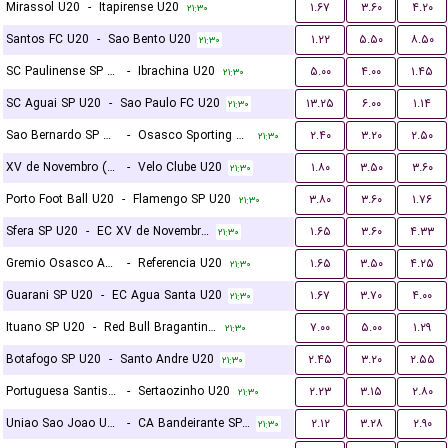
Mirassol U20
-
Itapirense U20
۱.۶۷
۳.۶۰
۴.۲۰
۲۱:۳۰
Santos FC U20
-
Sao Bento U20
۱.۲۲
۵.۵۰
۸.۵۰
۲۱:۳۰
SC Paulinense SP U20
-
Ibrachina U20
۵.۰۰
۴.۰۰
۱.۴۵
۲۱:۳۰
SC Aguai SP U20
-
Sao Paulo FC U20
۱۳.۲۵
۶.۰۰
۱.۱۴
۲۱:۳۰
Sao Bernardo SP U20
-
Osasco Sporting SP U20
۲.۴۰
۳.۲۰
۲.۵۰
۲۱:۳۰
XV de Novembro (Piracicaba) U20
-
Velo Clube U20
۱.۸۰
۳.۵۰
۳.۶۰
۲۱:۳۰
Porto Foot Ball U20
-
Flamengo SP U20
۳.۸۰
۳.۶۰
۱.۷۶
۲۱:۳۰
Sfera SP U20
-
EC XV de Novembro de Jau SP U20
۱.۶۵
۳.۶۰
۴.۳۳
۲۱:۳۰
Gremio Osasco Audax SP U20
-
Referencia U20
۱.۶۵
۳.۵۰
۴.۲۵
۲۱:۳۰
Guarani SP U20
-
EC Agua Santa U20
۱.۶۷
۳.۷۰
۴.۰۰
۲۱:۳۰
Ituano SP U20
-
Red Bull Bragantino SP U20
۷.۰۰
۵.۰۰
۱.۲۹
۲۱:۳۰
Botafogo SP U20
-
Santo Andre U20
۲.۴۵
۳.۲۰
۲.۵۵
۲۱:۳۰
Portuguesa Santista U20
-
Sertaozinho U20
۲.۲۳
۳.۱۵
۲.۸۰
۲۱:۳۰
Uniao Sao Joao U20
-
CA Bandeirante SP U20
۲.۱۲
۳.۲۸
۲.۹۰
۲۱:۳۰