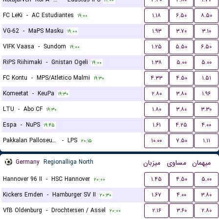
۱۹:۰۰
FC LeKi
-
AC Estudiantes
۱.۱۸
۶.۵۰
۸.۵۰
۱۹:۰۰
VG-62
-
MaPS Masku
۱.۹۳
۳.۷۰
۳.۱۰
۱۹:۰۰
VIFK Vaasa
-
Sundom
۱.۲۵
۵.۵۰
۶.۵۰
۱۹:۰۰
RiPS Riihimaki
-
Gnistan Ogeli
۱.۳۸
۵.۰۰
۵.۰۰
۱۹:۰۰
FC Kontu
-
MPS/Atletico Malmi
۴.۳۳
۴.۵۰
۱.۵۱
۱۹:۳۰
Komeetat
-
KeuPa
۲.۸۰
۳.۸۰
۱.۹۶
۱۹:۳۰
LTU
-
Abo CF
۱.۸۰
۳.۸۰
۳.۳۰
۱۹:۳۰
Espa
-
NuPS
۱.۶۱
۴.۲۵
۴.۰۰
۱۹:۴۵
Pakkalan Palloseura (PPS)
-
LPS
۱۰.۰۰
۷.۵۰
۱.۱۱
۲۰:۱۵
Germany
Regionalliga North
میزبان
مساوی
میهمان
Hannover 96 II
-
HSC Hannover
۱.۴۵
۴.۵۰
۵.۰۰
۲۰:۰۰
Kickers Emden
-
Hamburger SV II
۱.۶۷
۴.۰۰
۳.۸۰
۲۰:۳۰
VfB Oldenburg
-
Drochtersen / Assel
۲.۱۶
۳.۶۰
۲.۸۰
۲۰:۰۰