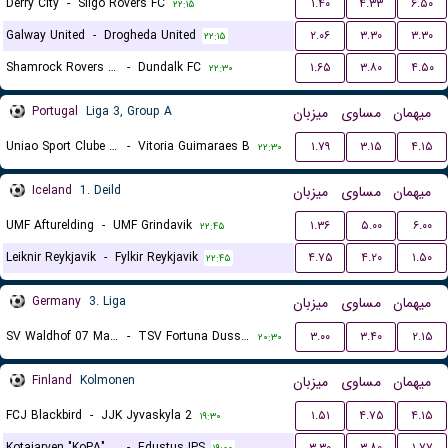
Derry City
-
Sligo Rovers FC
۱.۴۰
۴.۳۳
۶.۵۰
۲۲:۱۵
Galway United
-
Drogheda United
۲.۰۶
۳.۳۰
۳.۳۰
۲۲:۱۵
Shamrock Rovers FC
-
Dundalk FC
۱.۶۵
۳.۸۰
۴.۵۰
۲۲:۳۰
Portugal
Liga 3, Group A
میزبان
مساوی
میهمان
Uniao Sport Clube Paredes
-
Vitoria Guimaraes B
۱.۷۹
۳.۱۵
۴.۱۵
۲۲:۳۰
Iceland
1. Deild
میزبان
مساوی
میهمان
UMF Afturelding
-
UMF Grindavik
۱.۳۶
۵.۰۰
۶.۰۰
۲۲:۴۵
Leiknir Reykjavik
-
Fylkir Reykjavik
۴.۷۵
۴.۲۰
۱.۵۰
۲۲:۴۵
Germany
3. Liga
میزبان
مساوی
میهمان
SV Waldhof 07 Mannheim
-
TSV Fortuna Dusseldorf
۳.۰۰
۳.۴۰
۲.۱۵
۲۰:۳۰
Finland
Kolmonen
میزبان
مساوی
میهمان
FCJ Blackbird
-
JJK Jyvaskyla 2
۱.۵۱
۴.۷۵
۴.۱۵
۱۹:۳۰
Kotajarven "KoPA" Pallo
-
Edustus IPS
۳.۳۰
۳.۸۰
۱.۷۷