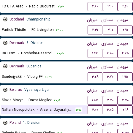
FC UTA Arad
-
Rapid Bucuresti
۲.۶۰
۳.۱۰
۲.۶۰
۲۱:۳۰
Scotland
Championship
میزبان
مساوی
میهمان
Partick Thistle
-
FC Livingston
۲.۳۱
۳.۱۰
۲.۹۰
۲۲:۰۰
Denmark
3. Division
میزبان
مساوی
میهمان
BK Frem
-
Horsholm-Usserod IK
۱.۶۳
۳.۸۰
۴.۲۵
۲۰:۳۰
Denmark
Superliga
میزبان
مساوی
میهمان
SonderjyskE
-
Viborg FF
۳.۲۸
۳.۷۰
۱.۹۵
۲۰:۳۰
Belarus
Vysshaya Liga
میزبان
مساوی
میهمان
Slavia Mozyr
-
Dnepr Mogilev
۱.۸۵
۳.۲۰
۳.۷۰
۲۰:۱۵
Naftan Novopolotsk
-
Arsenal Dzyarzhynsk
۳.۰۰
۳.۰۵
۲.۱۶
۱۸:۱۵
Poland
1. Division
میزبان
مساوی
میهمان