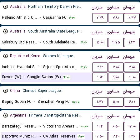
Australia
Northern Territory Darwin Premier League
میزبان
مساوی
میهمان
Hellenic Athletic Club
-
Casuarina FC
۲.۳۸
۳.۸۰
۲.۳۳
۱۴:۳۰
Australia
South Australia State League 1 Reserves
میزبان
مساوی
میهمان
Salisbury Utd Reserves
-
South Adelaide Reserves
۵.۰۰
۴.۷۵
۱.۴۲
۱۴:۳۰
Republic of Korea
Women K League
میزبان
مساوی
میهمان
Incheon Hyundai Steel Red Angels (W)
-
Sejong Sportstoto (W)
۲.۱۲
۳.۰۵
۳.۰۵
۱۳:۳۰
Suwon (W)
-
Gangjin Swans (W)
۱.۰۶
۹.۵۰
۲۱.۰۰
۱۴:۰۰
China
Chinese Super League
میزبان
مساوی
میهمان
Beijing Guoan FC
-
Shenzhen Peng FC
۱.۳۷
۵.۰۰
۶.۰۰
۱۵:۰۵
Argentina
Primera C Metropolitana Reserves
میزبان
مساوی
میهمان
Berazategui Reserves
-
Victoriano Arenas Reserves
۱.۱۴
۶.۵۰
۱۲.۰۰
۲۰:۳۰
Deportivo Muniz Reserves
-
CA Atlas Reserves
۲.۵۰
۳.۴۰
۲.۳۶
۱۶:۳۰