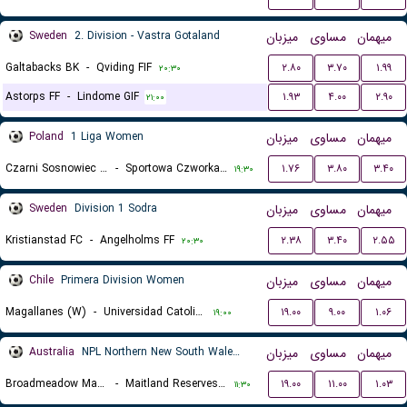
Sweden
2. Division - Vastra Gotaland
میزبان
مساوی
میهمان
Galtabacks BK
-
Qviding FIF
۲.۸۰
۳.۷۰
۱.۹۹
۲۰:۳۰
Astorps FF
-
Lindome GIF
۱.۹۳
۴.۰۰
۲.۹۰
۲۱:۰۰
Poland
1 Liga Women
میزبان
مساوی
میهمان
Czarni Sosnowiec II (W)
-
Sportowa Czworka Radom (W)
۱.۷۶
۳.۸۰
۳.۴۰
۱۹:۳۰
Sweden
Division 1 Sodra
میزبان
مساوی
میهمان
Kristianstad FC
-
Angelholms FF
۲.۳۸
۳.۴۰
۲.۵۵
۲۰:۳۰
Chile
Primera Division Women
میزبان
مساوی
میهمان
Magallanes (W)
-
Universidad Catolica (W)
۱۹.۰۰
۹.۰۰
۱.۰۶
۱۹:۰۰
Australia
NPL Northern New South Wales Women Reserves
میزبان
مساوی
میهمان
Broadmeadow Magic Reserves (W)
-
Maitland Reserves (W)
۱۹.۰۰
۱۱.۰۰
۱.۰۳
۱۱:۳۰