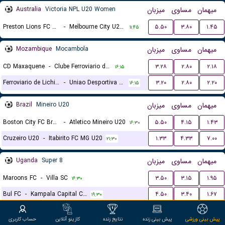
Australia
Victoria NPL U20 Women
میزبان
مساوی
میهمان
Preston Lions FC U20 (W)
-
Melbourne City U20 (W)
۵.۵۰
۳.۸۰
۱.۴۵
۱۱:۴۵
Mozambique
Mocambola
میزبان
مساوی
میهمان
CD Maxaquene
-
Clube Ferroviario de Nampula
۳.۲۸
۲.۸۰
۲.۱۸
۱۶:۱۵
Ferroviario de Lichinga
-
Uniao Desportiva Songo
۳.۲۰
۲.۸۰
۲.۲۰
۱۶:۱۵
Brazil
Mineiro U20
میزبان
مساوی
میهمان
Boston City FC Brasil U20
-
Atletico Mineiro U20
۵.۵۰
۴.۱۵
۱.۴۳
۱۶:۳۰
Cruzeiro U20
-
Itabirito FC MG U20
۱.۳۳
۴.۳۳
۷.۰۰
۲۱:۳۰
Uganda
Super 8
میزبان
مساوی
میهمان
Maroons FC
-
Villa SC
۳.۵۰
۳.۱۵
۱.۹۵
۱۶:۳۰
Bul FC
-
Kampala Capital City
۴.۵۰
۳.۴۰
۱.۶۷
۱۹:۳۰
North Macedonia
First League
میزبان
مساوی
میهمان
پیش بینی ورزشی
پیش بینی زنده
نتایج زنده
کازینو آنلاین
حساب کاربری