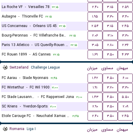
La Roche VF
-
Versailles 78
۲.۴۰
۳.۱۵
۲.۵۹
۲۲:۱۵
Aubagne
-
Thionville FC
۱.۹۵
۳.۳۰
۳.۴۰
۲۲:۱۵
US Concarneau
-
Orleans US 45
۲.۵۴
۳.۱۵
۲.۴۵
۲۲:۱۵
Bourg-Peronnas
-
FC Villefranche Beaujolais
۲.۰۶
۳.۱۰
۳.۳۰
۲۲:۱۵
Paris 13 Atletico
-
US Quevilly-Rouen Métropole
۳.۰۵
۲.۸۰
۲.۳۶
۲۲:۱۵
FC Rouen 1899
-
AS Cannes
۱.۶۹
۳.۵۰
۴.۳۳
۲۲:۱۵
Switzerland
Challenge League
میزبان
مساوی
میهمان
FC Aarau
-
Stade Nyonnais
۱.۴۲
۴.۵۰
۶.۰۰
۲۱:۴۵
FC Winterthur
-
FC Wil 1900
۱.۹۱
۳.۷۰
۳.۳۰
۲۱:۰۰
FC Stade Lausanne Ouchy
-
FC Rapperswil Jona
۱.۴۳
۴.۵۰
۵.۵۰
۲۱:۰۰
SC Kriens
-
Yverdon-Sports
۲.۹۰
۳.۵۰
۲.۰۹
۲۱:۰۰
Etoile Carouge FC
-
Neuchatel Xamax FC
۲.۴۰
۳.۵۰
۲.۴۵
۲۱:۴۵
Romania
Liga I
میزبان
مساوی
میهمان