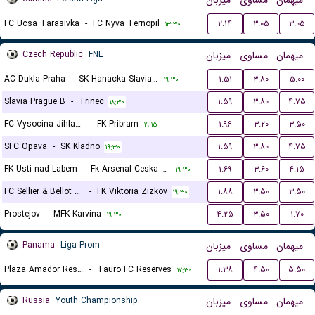
میهمان
مساوی
میزبان
FC Ucsa Tarasivka
-
FC Nyva Ternopil
۲.۱۴
۳.۰۵
۳.۰۵
۱۳:۳۰
Czech Republic
FNL
میزبان
مساوی
میهمان
AC Dukla Praha
-
SK Hanacka Slavia Kromeriz
۱.۵۱
۳.۸۰
۵.۰۰
۱۹:۳۰
Slavia Prague B
-
Trinec
۱.۵۹
۳.۸۰
۴.۷۵
۱۸:۳۰
FC Vysocina Jihlava
-
FK Pribram
۱.۹۶
۳.۲۰
۳.۵۰
۱۹:۱۵
SFC Opava
-
SK Kladno
۱.۵۹
۳.۸۰
۴.۷۵
۱۹:۳۰
FK Usti nad Labem
-
Fk Arsenal Ceska Lipa
۱.۶۹
۳.۶۰
۴.۱۵
۱۹:۳۰
FC Sellier & Bellot Vlasim
-
FK Viktoria Zizkov
۱.۸۸
۳.۵۰
۳.۵۰
۱۹:۳۰
Prostejov
-
MFK Karvina
۴.۲۵
۳.۵۰
۱.۷۰
۱۹:۳۰
Panama
Liga Prom
میزبان
مساوی
میهمان
Plaza Amador Reserves
-
Tauro FC Reserves
۱.۳۸
۴.۵۰
۵.۵۰
۱۷:۳۰
Russia
Youth Championship
میزبان
مساوی
میهمان