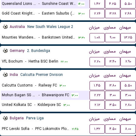
Queensland Lions FC (W)
-
Sunshine Coast Wanderers (W)
۱.۴۲
۴.۲۵
۵.۵۰
۱۴:۰۰
Gold Coast Knights (W)
-
Eastern Suburbs (W)
۲.۲۶
۳.۲۸
۲.۶۸
۱۳:۰۰
Australia
New South Wales League 2
میزبان
مساوی
میهمان
Mounties Wanderers
-
Bankstown United FC
۱.۰۸
۹.۰۰
۱۳.۲۵
۱۳:۳۰
Germany
2. Bundesliga
میزبان
مساوی
میهمان
VfL Bochum
-
Hertha BSC Berlin
۲.۲۰
۳.۴۰
۲.۹۰
۲۲:۰۰
India
Calcutta Premier Division
میزبان
مساوی
میهمان
Calcutta Customs
-
Railway FC
۱.۴۵
۳.۸۰
۵.۵۰
۱۳:۰۰
Mohun Bagan SG Reserves
-
Bhawanipore FC
۲.۲۲
۳.۰۰
۳.۰۰
۱۳:۰۰
United Kolkata SC
-
Kidderpore SC
۲.۱۲
۳.۵۰
۲.۸۰
۱۳:۰۰
Bulgaria
Parva Liga
میزبان
مساوی
میهمان
PFC Levski Sofia
-
PFC Lokomotiv Plovdiv 1936
۱.۳۲
۴.۵۰
۸.۰۰
۲۱:۴۵