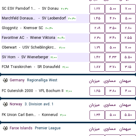
SC ESV Parndorf 1919
-
SV Donau
۱.۲۷
۵.۰۰
۷.۰۰
۲۰:۳۰
Marchfeld Donauauen
-
SV Leobendorf
۱.۴۵
۴.۲۰
۵.۰۰
۲۰:۳۰
Gloggnitz
-
Kremser SC
۲.۰۹
۳.۵۰
۲.۸۰
۲۰:۳۰
Favoritner AC
-
Wiener Viktoria
۲.۳۰
۳.۴۰
۲.۵۵
۲۰:۴۰
Oberwart
-
USV Scheiblingkirchen
۱.۲۹
۵.۰۰
۷.۰۰
۲۱:۰۰
SV Horn
-
SV Wienerberger
۱.۴۲
۴.۳۳
۵.۵۰
۲۱:۰۰
FCM Traiskirchen
-
SR Donaufeld
۱.۸۷
۳.۷۰
۳.۱۵
۲۱:۰۰
Germany
Regionalliga West
میزبان
مساوی
میهمان
FC Gutersloh 2000
-
VFL Bochum II
۱.۶۵
۳.۸۰
۴.۰۰
۲۱:۰۰
Norway
3. Division avd. 1
میزبان
مساوی
میهمان
FK Union Carl Berner
-
Konnerud
۱.۳۶
۵.۰۰
۵.۵۰
۲۱:۰۰
Faroe Islands
Premier League
میزبان
مساوی
میهمان