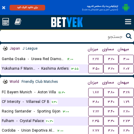
اپلیکیشن بت یک مختص اندروید
برای دانلود کلیک کنید
(دسترسی آسان و بدون فیلترشکن به سایت)
Japan
J League
میزبان
مساوی
میهمان
Gamba Osaka
-
Urawa Red Diamonds
۲.۲۷
۳.۲۰
۳.۰۰
۱۴:۰۰
Yokohama F Marinos
-
Kashima Antlers
۳.۵۰
۳.۲۰
۲.۰۷
۱۳:۵۵
World
Friendly Club Matches
میزبان
مساوی
میهمان
FC Bayern Munich
-
Aston Villa
۱.۸۷
۳.۸۰
۳.۲۸
۱۵:۳۰
CF Intercity
-
Villarreal CF B
۳.۸۰
۳.۴۰
۱.۷۹
۱۱:۳۰
Racing Santander
-
Sporting Gijon
۲.۲۲
۳.۴۰
۲.۷۰
۱۳:۰۰
Fulham
-
Crystal Palace
۲.۳۵
۳.۳۰
۲.۷۳
۲۰:۳۰
Cordoba
-
Union Deportiva Almeria
۲.۷۷
۳.۲۰
۲.۳۰
۱۲:۰۰