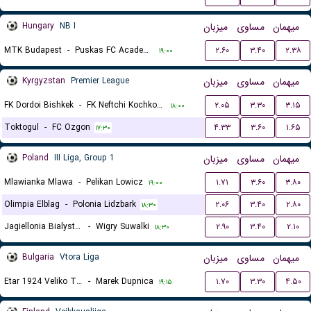
Hungary
NB I
میزبان
مساوی
میهمان
MTK Budapest
-
Puskas FC Academy
۲.۶۰
۳.۴۰
۲.۳۸
۱۹:۰۰
Kyrgyzstan
Premier League
میزبان
مساوی
میهمان
FK Dordoi Bishkek
-
FK Neftchi Kochkor-Ata
۲.۰۵
۳.۳۰
۳.۱۵
۱۸:۰۰
Toktogul
-
FC Ozgon
۴.۳۳
۳.۶۰
۱.۶۵
۱۷:۳۰
Poland
III Liga, Group 1
میزبان
مساوی
میهمان
Mlawianka Mlawa
-
Pelikan Lowicz
۱.۷۱
۳.۶۰
۳.۸۰
۱۹:۰۰
Olimpia Elblag
-
Polonia Lidzbark
۲.۰۶
۳.۴۰
۲.۸۰
۱۸:۳۰
Jagiellonia Bialystok II
-
Wigry Suwalki
۲.۹۰
۳.۴۰
۲.۱۰
۱۸:۳۰
Bulgaria
Vtora Liga
میزبان
مساوی
میهمان
Etar 1924 Veliko Tarnovo
-
Marek Dupnica
۱.۷۰
۳.۳۰
۴.۵۰
۱۹:۱۵