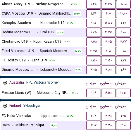
Almaz Antey U19
-
Nizhny Novgorod U19
۱.۴۸
۴.۲۵
۵.۰۰
۱۳:۳۰
CSKA Moscow U19
-
Dinamo Makhachkala U19
۱.۱۴
۶.۰۰
۱۲.۰۰
۱۷:۳۰
Konoplev Academy U19
-
Krasnodar U19
۹.۰۰
۵.۵۰
۱.۲۲
۱۴:۳۰
Rodina Moscow U19
-
Ural U19
۱.۲۵
۴.۷۵
۹.۰۰
۱۸:۳۰
Chertanovo U19
-
Rubin Kazan U19
۲.۳۸
۳.۰۵
۲.۷۷
۱۷:۳۰
Fakel Voronezh U19
-
Spartak Moscow U19
۴.۷۵
۴.۰۰
۱.۵۰
۱۷:۳۰
FK Rostov U19
-
Zenit U19
۶.۵۰
۴.۵۰
۱.۳۱
۱۷:۳۰
Dinamo Moscow U19
-
Lokomotiv Moscow U19
۳.۰۵
۳.۸۰
۱.۹۳
۱۹:۳۰
Australia
NPL Victoria Women
میزبان
مساوی
میهمان
Preston Lions (W)
-
Melbourne City NPL (W)
۱.۱۶
۶.۵۰
۱۰.۰۰
۱۴:۰۰
Finland
Ykkosliiga
میزبان
مساوی
میهمان
FC Haka Valkeakoski
-
Jippo Joensuu
۲.۱۸
۳.۳۰
۲.۹۰
۱۸:۳۰
JaPS
-
Mikkelin Palloilijat MP
۲.۱۲
۳.۳۰
۳.۰۰
۱۹:۰۰