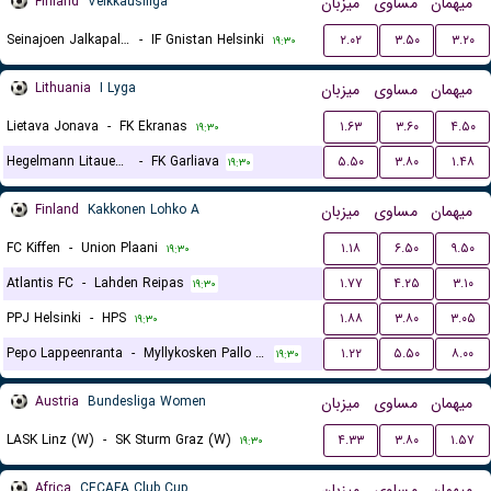
Finland
Veikkausliiga
میزبان
مساوی
میهمان
Seinajoen Jalkapallokerho
-
IF Gnistan Helsinki
۲.۰۲
۳.۵۰
۳.۲۰
۱۹:۳۰
Lithuania
I Lyga
میزبان
مساوی
میهمان
Lietava Jonava
-
FK Ekranas
۱.۶۳
۳.۶۰
۴.۵۰
۱۹:۳۰
Hegelmann Litauen II
-
FK Garliava
۵.۵۰
۳.۸۰
۱.۴۸
۱۹:۳۰
Finland
Kakkonen Lohko A
میزبان
مساوی
میهمان
FC Kiffen
-
Union Plaani
۱.۱۸
۶.۵۰
۹.۵۰
۱۹:۳۰
Atlantis FC
-
Lahden Reipas
۱.۷۷
۴.۲۵
۳.۱۰
۱۹:۳۰
PPJ Helsinki
-
HPS
۱.۸۸
۳.۸۰
۳.۰۵
۱۹:۳۰
Pepo Lappeenranta
-
Myllykosken Pallo -47
۱.۲۲
۵.۵۰
۸.۰۰
۱۹:۳۰
Austria
Bundesliga Women
میزبان
مساوی
میهمان
LASK Linz (W)
-
SK Sturm Graz (W)
۴.۳۳
۳.۸۰
۱.۵۷
۱۹:۳۰
Africa
CECAFA Club Cup
میزبان
مساوی
میهمان