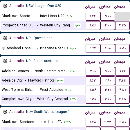
Australia
NSW League One U20
میزبان
مساوی
میهمان
...
Blacktown Spartans U20
-
Inter Lions U20
۱.۳۶
۵.۰۰
۱۱:۳۰
Prospect United U20
-
Western City Rangers FC U20
۱.۵۶
۴.۲۰
۴.۲۵
۱۱:۳۰
Australia
NPL Queensland
میزبان
مساوی
میهمان
Queensland Lions SC
-
Brisbane Roar FC
۱.۲۲
۶.۰۰
۸.۵۰
۱۲:۰۰
Australia
NPL South Australia
میزبان
مساوی
میهمان
Adelaide Comets
-
North Eastern Metro Stars
۷.۰۰
۵.۰۰
۱.۳۱
۱۲:۱۵
Adelaide City
-
Playford Patriots
۱.۶۳
۳.۸۰
۴.۳۳
۱۳:۳۰
West Torrens Birkalla
-
West Adelaide
۱.۵۶
۴.۲۰
۴.۵۰
۱۴:۰۰
Campbelltown City
-
White City Beograd
۲.۵۵
۳.۲۰
۲.۴۵
۱۳:۳۰
Australia
New South Wales League 1
میزبان
مساوی
میهمان
Blacktown Spartans
-
Inter Lions FC
۱.۴۸
۴.۳۳
۴.۵۰
۱۳:۴۵