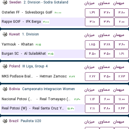
Sweden
2. Division - Sodra Gotaland
میزبان
مساوی
میهمان
Osterlen FF
-
Solvesborgs GoIF
۱.۶۹
۳.۷۰
۳.۸۰
۲۰:۰۰
Rappe GOIF
-
IFK Berga
۳.۱۰
۳.۳۰
۲.۰۰
۲۱:۰۰
Kuwait
1. Division
میزبان
مساوی
میهمان
Yarmouk
-
Khaitan
۱.۸۵
۳.۲۸
۳.۶۰
۲۱:۱۵
Burgan SC
-
Al Sulaibikhat
۴.۵۰
۳.۵۰
۱.۶۱
۲۱:۱۵
Poland
III Liga, Group 4
میزبان
مساوی
میهمان
MKS Podlasie Biala Podlaska
-
Hetman Zamosc
۲.۲۲
۳.۵۰
۲.۷۳
۲۱:۲۷
Bolivia
Campeonato Integracion Women
میزبان
مساوی
میهمان
Nacional Potosi (W)
-
Real Tomayapo (W)
۱.۱۶
۶.۰۰
۱۱.۰۰
۲۱:۳۰
Real Potosi (W)
-
Real Santa Cruz Yacuiba (W)
۲.۱۱
۳.۸۰
۲.۶۳
۱۵:۳۰
Brazil
Paulista U20
میزبان
مساوی
میهمان