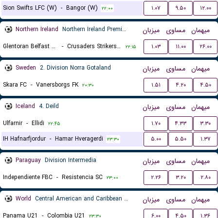
Sion Swifts LFC (W)
-
Bangor (W)
۱.۰۷
۹.۵۰
۱۲.۰۰
۲۲:۰۰
Northern Ireland
Northern Ireland Premier League Women
میزبان
مساوی
میهمان
Glentoran Belfast United (W)
-
Crusaders Strikers FC (W)
۱.۰۳
۱۱.۰۰
۲۶.۰۰
۲۲:۱۵
Sweden
2. Division Norra Gotaland
میزبان
مساوی
میهمان
Skara FC
-
Vanersborgs FK
۱.۵۱
۴.۲۰
۴.۵۰
۲۰:۳۰
Iceland
4. Deild
میزبان
مساوی
میهمان
Ulfarnir
-
Ellidi
۱.۷۰
۴.۳۳
۳.۳۰
۲۲:۴۵
IH Hafnarfjordur
-
Hamar Hveragerdi
۵.۰۰
۵.۵۰
۱.۳۷
۲۳:۳۰
Paraguay
Division Intermedia
میزبان
مساوی
میهمان
Independiente FBC
-
Resistencia SC
۲.۲۶
۳.۲۰
۲.۸۰
۲۳:۰۰
World
Central American and Caribbean Games
میزبان
مساوی
میهمان
Panama U21
-
Colombia U21
۶.۰۰
۴.۵۰
۱.۳۶
۲۳:۳۰