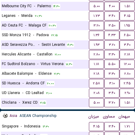
Melbourne City FC
-
Palermo
۵.۰۰
۴.۰۰
۱.۵۱
۱۴:۳۰
Leganes
-
Merida
۱.۷۳
۳.۴۰
۴.۱۵
۲۰:۳۰
AD Ceuta FC
-
Malaga CF
۳.۲۰
۳.۵۰
۱.۹۵
۲۰:۳۰
SSD Monza 1912
-
Padova
۱.۳۶
۴.۳۳
۶.۵۰
۲۲:۱۵
ASD Seravezza Pozzi Calcio
-
Sestri Levante
۱.۹۳
۳.۲۰
۳.۴۰
۱۹:۳۰
Hercules Alicante
-
Castellon
۲.۸۰
۳.۳۰
۲.۱۸
۲۱:۰۰
FC Sudtirol Bolzano
-
Virtus Verona
۱.۱۸
۵.۵۰
۱۲.۰۰
۱۸:۳۰
Albacete Balompie
-
Eldense
۲.۱۸
۳.۳۰
۲.۸۰
۲۱:۳۰
SD Huesca
-
Andorra CF
۲.۵۸
۳.۱۰
۲.۴۵
۲۰:۰۰
UD Llanera
-
CD Lealtad
۲.۰۸
۳.۴۰
۲.۹۰
۲۱:۰۰
Chiclana
-
Xerez CD
۵.۰۰
۳.۷۰
۱.۵۱
۲۱:۱۵
Asia
ASEAN Championship
میزبان
مساوی
میهمان
Singapore
-
Indonesia
۴.۱۵
۳.۴۰
۱.۷۱
۱۶:۳۰