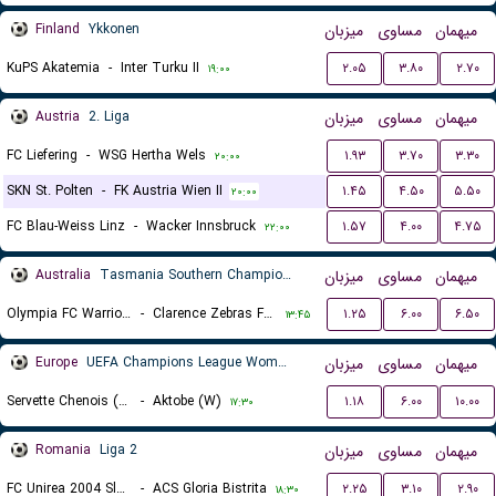
Finland
Ykkonen
میزبان
مساوی
میهمان
KuPS Akatemia
-
Inter Turku II
۲.۰۵
۳.۸۰
۲.۷۰
۱۹:۰۰
Austria
2. Liga
میزبان
مساوی
میهمان
FC Liefering
-
WSG Hertha Wels
۱.۹۳
۳.۷۰
۳.۳۰
۲۰:۰۰
SKN St. Polten
-
FK Austria Wien II
۱.۴۵
۴.۵۰
۵.۵۰
۲۰:۰۰
FC Blau-Weiss Linz
-
Wacker Innsbruck
۱.۵۷
۴.۰۰
۴.۷۵
۲۲:۰۰
Australia
Tasmania Southern Championship
میزبان
مساوی
میهمان
Olympia FC Warriors
-
Clarence Zebras FC II
۱.۲۵
۶.۰۰
۶.۵۰
۱۳:۴۵
Europe
UEFA Champions League Women Qualification
میزبان
مساوی
میهمان
Servette Chenois (W)
-
Aktobe (W)
۱.۱۸
۶.۰۰
۱۰.۰۰
۱۷:۳۰
Romania
Liga 2
میزبان
مساوی
میهمان
FC Unirea 2004 Slobozia
-
ACS Gloria Bistrita
۲.۲۵
۳.۱۰
۲.۹۰
۱۸:۳۰