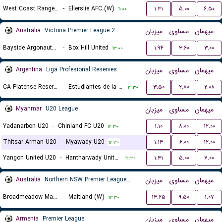
West Coast Rangers (W)
-
Ellerslie AFC (W)
۱.۳۱
۵.۰۰
۶.۵۰
۱۱:۰۰
Australia
Victoria Premier League 2
میزبان
مساوی
میهمان
Bayside Argonauts FC
-
Box Hill United
۱.۹۴
۳.۶۰
۳.۰۰
۱۳:۰۰
Argentina
Liga Profesional Reserves
میزبان
مساوی
میهمان
CA Platense Reserves
-
Estudiantes de la Plata Reserves
۳.۵۰
۲.۸۰
۲.۰۸
۲۱:۳۰
Myanmar
U20 League
میزبان
مساوی
میهمان
Yadanarbon U20
-
Chinland FC U20
۱.۱۰
۸.۰۰
۱۲.۰۰
۱۲:۳۰
Thitsar Arman U20
-
Myawady U20
۱.۱۳
۶.۰۰
۱۲.۰۰
۱۲:۳۰
Yangon United U20
-
Hantharwady United U20
۱.۳۱
۵.۰۰
۷.۰۰
۱۲:۳۰
Australia
Northern NSW Premier League Women
میزبان
مساوی
میهمان
Broadmeadow Magic (W)
-
Maitland (W)
۱۳.۲۵
۹.۵۰
۱.۰۷
۱۳:۳۰
Armenia
Premier League
میزبان
مساوی
میهمان