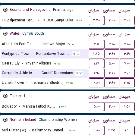
Bosnia and Herzegovina
Premier Liga
میزبان
مساوی
میهمان
FK Zeljeznicar Sarajevo
-
FK BSK Banja Luka
۳.۳۰
۳.۰۰
۲.۰۶
۲۱:۳۰
Wales
Cymru South
میزبان
مساوی
میهمان
Afan Lido Port Talbot
-
Llantwit Major
۲.۱۱
۳.۵۰
۲.۸۰
۲۲:۰۰
Pontypridd Town
-
Pontardawe Town A.F.C.
۱.۸۵
۳.۶۰
۳.۴۰
۲۲:۰۰
Caerau Ely
-
Ynyshir Albions
۱.۲۹
۵.۰۰
۷.۰۰
۲۲:۱۵
Caerphilly Athletic FC
-
Cardiff Draconians
۲.۹۰
۳.۶۰
۲.۰۲
۲۲:۱۵
Llanelli Town
-
Trethomas Bluebirds
۲.۸۰
۳.۶۰
۲.۰۵
۲۲:۱۵
Turkey
1. Lig
میزبان
مساوی
میهمان
Boluspor
-
Manisa Futbol Kulubu
۵.۰۰
۴.۰۰
۱.۵۰
۲۲:۰۰
Northern Ireland
Championship Women
میزبان
مساوی
میهمان
Mid Ulster (W)
-
Ballymoney United (W)
۲.۸۰
۴.۲۵
۱.۹۱
۲۲:۰۰