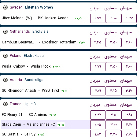
Sweden
Elitettan Women
میزبان
مساوی
میهمان
Jitex Molndal (W)
-
BK Hacken Academy (W)
۱.۵۷
۴.۰۰
۴.۳۳
۲۰:۳۰
Netherlands
Eredivisie
میزبان
مساوی
میهمان
Cambuur Leeuwarden
-
Excelsior Rotterdam
۲.۴۵
۳.۵۰
۲.۶۰
۲۱:۳۰
Poland
Ekstraklasa
میزبان
مساوی
میهمان
Wisla Krakow
-
Wisla Plock
۱.۷۹
۳.۵۰
۴.۰۰
۲۲:۰۰
Austria
Bundesliga
میزبان
مساوی
میهمان
SC Rheindorf Altach
-
WSG Tirol
۲.۰۹
۳.۱۵
۳.۴۰
۲۱:۰۰
France
Ligue 3
میزبان
مساوی
میهمان
FC Fleury 91
-
SC Amiens
۲.۲۷
۳.۰۰
۲.۹۰
۲۲:۱۵
Stade Caen
-
Valenciennes FC
۲.۰۵
۳.۲۰
۳.۲۰
۲۲:۱۵
SC Bastia
-
Le Puy
۱.۸۳
۳.۳۰
۳.۷۰
۲۲:۱۵