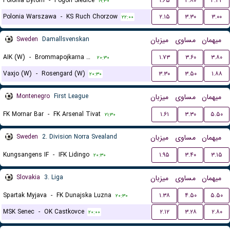
Polonia Bytom
-
Pogon Siedlce
۱.۶۵
۳.۸۰
۴.۳۳
۱۹:۳۰
Polonia Warszawa
-
KS Ruch Chorzow
۲.۱۵
۳.۳۰
۳.۰۰
۲۲:۰۰
Sweden
Damallsvenskan
میزبان
مساوی
میهمان
AIK (W)
-
Brommapojkarna (W)
۱.۷۳
۳.۶۰
۳.۸۰
۲۰:۳۰
Vaxjo (W)
-
Rosengard (W)
۳.۳۰
۳.۵۰
۱.۸۸
۲۰:۳۰
Montenegro
First League
میزبان
مساوی
میهمان
FK Mornar Bar
-
FK Arsenal Tivat
۱.۶۱
۳.۳۰
۵.۵۰
۲۱:۳۰
Sweden
2. Division Norra Svealand
میزبان
مساوی
میهمان
Kungsangens IF
-
IFK Lidingo
۱.۹۵
۳.۴۰
۳.۱۵
۲۰:۳۰
Slovakia
3. Liga
میزبان
مساوی
میهمان
Spartak Myjava
-
FK Dunajska Luzna
۱.۳۸
۴.۵۰
۵.۵۰
۲۰:۳۰
MSK Senec
-
OK Castkovce
۲.۱۲
۳.۲۸
۲.۸۰
۲۰:۰۰