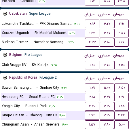
Vietnam
-
Cambodia
۱.۰۴
۱۰.۰۰
۲۳.۰۰
۱۶:۳۰
Uzbekistan
Super League
میزبان
مساوی
میهمان
Lokomotiv Tashkent FK
-
PFK Dinamo Samarkand
۲.۱۶
۳.۲۰
۲.۹۰
۱۸:۰۰
Xorazm Urganch
-
FK Mash'al Mubarek
۱.۶۷
۳.۴۰
۴.۵۰
۱۸:۳۰
Surkhon Termez
-
Navbahor Namangan
۴.۳۳
۳.۵۰
۱.۶۷
۱۷:۳۰
Belgium
Pro League
میزبان
مساوی
میهمان
Club Brugge KV
-
KV Kortrijk
۱.۲۰
۶.۰۰
۹.۵۰
۲۲:۱۵
Republic of Korea
K-League 2
میزبان
مساوی
میهمان
Suwon Samsung Bluewings
-
Gimhae City
۱.۲۹
۵.۰۰
۸.۵۰
۱۴:۳۰
Hwaseong FC
-
Seoul E-Land FC
۲.۸۰
۳.۳۰
۲.۲۰
۱۴:۳۰
Yongin City
-
Busan I. Park
۳.۷۰
۳.۳۰
۱.۸۸
۱۴:۳۰
Gimpo Citizen
-
Cheongju City FC
۱.۷۴
۳.۳۰
۴.۳۳
۱۴:۳۰
Chungnam Asan
-
Ansan Greeners
۱.۵۷
۳.۸۰
۵.۰۰
۱۴:۳۰