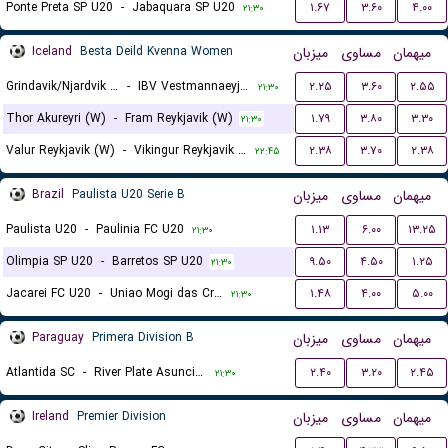
Ponte Preta SP U20
-
Jabaquara SP U20
۱.۶۷
۳.۶۰
۴.۰۰
۲۱:۳۰
Iceland
Besta Deild Kvenna Women
میزبان
مساوی
میهمان
Grindavik/Njardvik (W)
-
IBV Vestmannaeyjar (W)
۲.۲۵
۳.۶۰
۲.۵۵
۲۱:۳۰
Thor Akureyri (W)
-
Fram Reykjavik (W)
۱.۷۹
۳.۸۰
۳.۳۰
۲۱:۳۰
Valur Reykjavik (W)
-
Vikingur Reykjavik (W)
۲.۳۸
۳.۷۰
۲.۳۸
۲۲:۴۵
Brazil
Paulista U20 Serie B
میزبان
مساوی
میهمان
Paulista U20
-
Paulinia FC U20
۱.۱۳
۶.۰۰
۱۳.۲۵
۲۱:۳۰
Olimpia SP U20
-
Barretos SP U20
۹.۵۰
۴.۵۰
۱.۲۵
۲۱:۳۰
Jacarei FC U20
-
Uniao Mogi das Cruzes FC U20
۱.۴۸
۴.۰۰
۵.۰۰
۲۱:۳۰
Paraguay
Primera Division B
میزبان
مساوی
میهمان
Atlantida SC
-
River Plate Asuncion
۲.۴۰
۳.۲۰
۲.۴۵
۲۱:۳۰
Ireland
Premier Division
میزبان
مساوی
میهمان