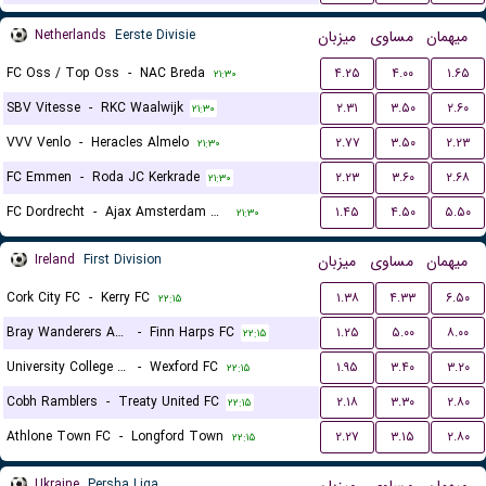
Netherlands
Eerste Divisie
میزبان
مساوی
میهمان
FC Oss / Top Oss
-
NAC Breda
۴.۲۵
۴.۰۰
۱.۶۵
۲۱:۳۰
SBV Vitesse
-
RKC Waalwijk
۲.۳۱
۳.۵۰
۲.۶۰
۲۱:۳۰
VVV Venlo
-
Heracles Almelo
۲.۷۷
۳.۵۰
۲.۲۳
۲۱:۳۰
FC Emmen
-
Roda JC Kerkrade
۲.۲۳
۳.۶۰
۲.۶۸
۲۱:۳۰
FC Dordrecht
-
Ajax Amsterdam Reserves
۱.۴۵
۴.۵۰
۵.۵۰
۲۱:۳۰
Ireland
First Division
میزبان
مساوی
میهمان
Cork City FC
-
Kerry FC
۱.۳۸
۴.۳۳
۶.۵۰
۲۲:۱۵
Bray Wanderers AFC
-
Finn Harps FC
۱.۲۵
۵.۰۰
۸.۰۰
۲۲:۱۵
University College Dublin FC
-
Wexford FC
۱.۹۵
۳.۴۰
۳.۲۰
۲۲:۱۵
Cobh Ramblers
-
Treaty United FC
۲.۱۸
۳.۳۰
۲.۸۰
۲۲:۱۵
Athlone Town FC
-
Longford Town
۲.۲۷
۳.۱۵
۲.۸۰
۲۲:۱۵
Ukraine
Persha Liga