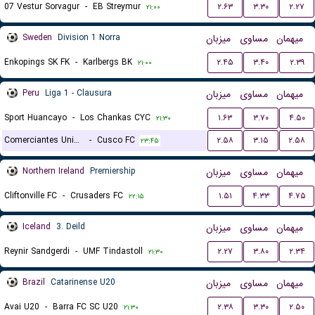
07 Vestur Sorvagur
-
EB Streymur
۲.۶۳
۳.۳۰
۲.۲۷
۲۱:۰۰
Sweden
Division 1 Norra
میزبان
مساوی
میهمان
Enkopings SK FK
-
Karlbergs BK
۲.۴۵
۳.۴۰
۲.۳۹
۲۱:۰۰
Peru
Liga 1 - Clausura
میزبان
مساوی
میهمان
Sport Huancayo
-
Los Chankas CYC
۱.۶۳
۳.۷۰
۴.۵۰
۲۱:۳۰
Comerciantes Unidos
-
Cusco FC
۲.۵۸
۳.۱۵
۲.۵۸
۲۳:۴۵
Northern Ireland
Premiership
میزبان
مساوی
میهمان
Cliftonville FC
-
Crusaders FC
۱.۵۱
۴.۳۳
۴.۷۵
۲۲:۱۵
Iceland
3. Deild
میزبان
مساوی
میهمان
Reynir Sandgerdi
-
UMF Tindastoll
۲.۲۷
۳.۸۰
۲.۳۴
۲۱:۳۰
Brazil
Catarinense U20
میزبان
مساوی
میهمان
Avai U20
-
Barra FC SC U20
۲.۳۸
۳.۳۰
۲.۵۰
۲۱:۳۰