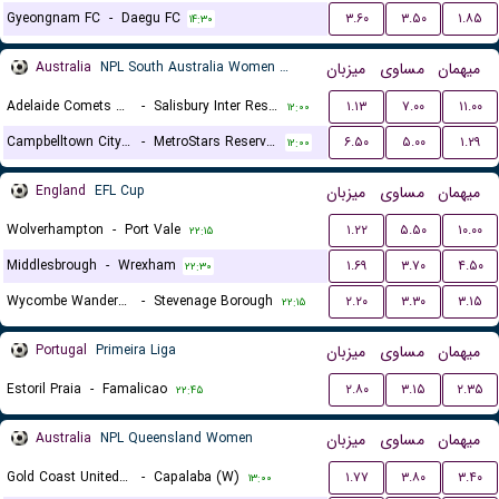
Gyeongnam FC
-
Daegu FC
۳.۶۰
۳.۵۰
۱.۸۵
۱۴:۳۰
Australia
NPL South Australia Women Reserves
میزبان
مساوی
میهمان
Adelaide Comets Reserves (W)
-
Salisbury Inter Reserves (W)
۱.۱۳
۷.۰۰
۱۱.۰۰
۱۲:۰۰
Campbelltown City Reserves (W)
-
MetroStars Reserves (W)
۶.۵۰
۵.۰۰
۱.۲۹
۱۲:۰۰
England
EFL Cup
میزبان
مساوی
میهمان
Wolverhampton
-
Port Vale
۱.۲۲
۵.۵۰
۱۰.۰۰
۲۲:۱۵
Middlesbrough
-
Wrexham
۱.۶۹
۳.۷۰
۴.۵۰
۲۲:۳۰
Wycombe Wanderers
-
Stevenage Borough
۲.۲۰
۳.۳۰
۳.۱۵
۲۲:۱۵
Portugal
Primeira Liga
میزبان
مساوی
میهمان
Estoril Praia
-
Famalicao
۲.۸۰
۳.۱۵
۲.۳۵
۲۲:۴۵
Australia
NPL Queensland Women
میزبان
مساوی
میهمان
Gold Coast United (W)
-
Capalaba (W)
۱.۷۷
۳.۸۰
۳.۴۰
۱۳:۰۰