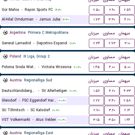
Gor Mahia
-
Rayon Sports FC
۲.۵۰
۲.۹۰
۲.۵۹
۱۹:۳۰
Al-Hilal Omdurman
-
Jamus Juba
۱.۷۳
۳.۳۰
۴.۲۰
۱۶:۳۰
Argentina
Primera C Metropolitana
میزبان
مساوی
میهمان
General Lamadrid
-
Deportivo Espanol
۲.۳۴
۲.۷۳
۳.۱۰
۲۱:۳۰
Poland
III Liga, Group 2
میزبان
مساوی
میهمان
Polonia Sroda Wielkopolska
-
Victoria Wrzesnia
۱.۴۵
۴.۰۰
۵.۰۰
۲۰:۳۰
Austria
Regionalliga Sud
میزبان
مساوی
میهمان
Deutschlandsberger SC
-
SV Allerheiligen
۱.۵۶
۴.۲۰
۴.۳۳
۲۰:۳۰
Gleisdorf
-
FSC Eggendorf Hartberg II
۲.۲۷
۳.۴۰
۲.۵۸
۲۰:۳۰
SU Tillmitsch
-
SC Kalsdorf
۲.۷۰
۳.۶۰
۲.۱۴
۲۰:۳۰
VST Volkermarkt
-
Atus Velden
۳.۱۵
۳.۵۰
۱.۹۴
۲۰:۳۰
Austria
Regionalliga East
میزبان
مساوی
میهمان