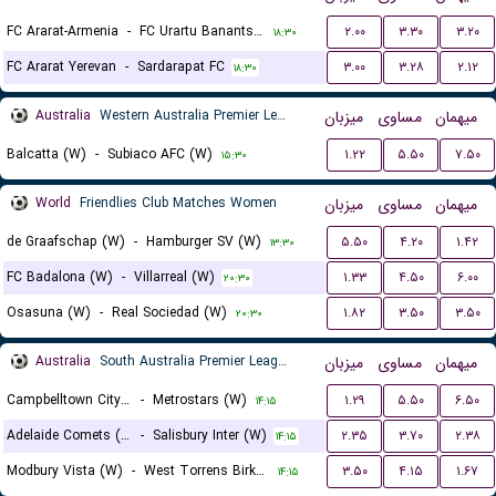
FC Ararat-Armenia
-
FC Urartu Banants Yerevan
۲.۰۰
۳.۳۰
۳.۲۰
۱۸:۳۰
FC Ararat Yerevan
-
Sardarapat FC
۳.۰۰
۳.۲۸
۲.۱۲
۱۸:۳۰
Australia
Western Australia Premier League Women
میزبان
مساوی
میهمان
Balcatta (W)
-
Subiaco AFC (W)
۱.۲۲
۵.۵۰
۷.۵۰
۱۵:۳۰
World
Friendlies Club Matches Women
میزبان
مساوی
میهمان
de Graafschap (W)
-
Hamburger SV (W)
۵.۵۰
۴.۲۰
۱.۴۲
۱۳:۳۰
FC Badalona (W)
-
Villarreal (W)
۱.۳۳
۴.۵۰
۶.۰۰
۲۰:۳۰
Osasuna (W)
-
Real Sociedad (W)
۱.۸۲
۳.۵۰
۳.۵۰
۲۰:۳۰
Australia
South Australia Premier League Women
میزبان
مساوی
میهمان
Campbelltown City (W)
-
Metrostars (W)
۱.۲۹
۵.۵۰
۶.۵۰
۱۴:۱۵
Adelaide Comets (W)
-
Salisbury Inter (W)
۲.۳۵
۳.۷۰
۲.۳۸
۱۴:۱۵
Modbury Vista (W)
-
West Torrens Birkalla SC (W)
۳.۵۰
۴.۱۵
۱.۶۷
۱۴:۱۵