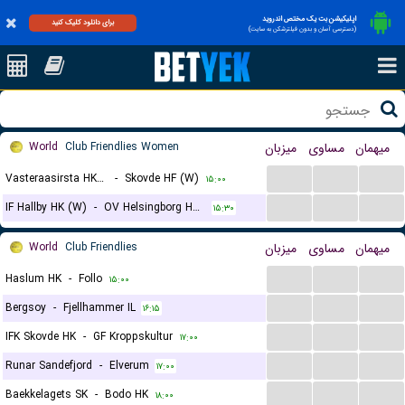
اپلیکیشن بت یک مختص اندروید
برای دانلود کلیک کنید
(دسترسی آسان و بدون فیلترشکن به سایت)
World
Club Friendlies Women
میزبان
مساوی
میهمان
...
...
...
Vasteraasirsta HK (W)
-
Skovde HF (W)
۱۵:۰۰
...
...
...
IF Hallby HK (W)
-
OV Helsingborg HK (W)
۱۵:۳۰
World
Club Friendlies
میزبان
مساوی
میهمان
...
...
...
Haslum HK
-
Follo
۱۵:۰۰
...
...
...
Bergsoy
-
Fjellhammer IL
۱۶:۱۵
...
...
...
IFK Skovde HK
-
GF Kroppskultur
۱۷:۰۰
...
...
...
Runar Sandefjord
-
Elverum
۱۷:۰۰
...
...
...
Baekkelagets SK
-
Bodo HK
۱۸:۰۰