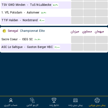
...
...
...
TSV GWD Minden
-
TuS N-Lubbecke
۱۸:۳۰
...
...
...
1. VfL Potsdam
-
Aalsmeer
۱۸:۳۰
...
...
...
TTIF Halden
-
Nordstrand
۱۹:۰۰
Senegal
Championnat Elite
میزبان
مساوی
میهمان
...
...
...
Sacre Coeur
-
ISEG SC
۲۰:۳۰
...
...
...
ASC Le Saltigue
-
Gaston Berger HBC
۲۱:۰۰
پیش بینی ورزشی
پیش بینی زنده
نتایج زنده
کازینو آنلاین
حساب کاربری